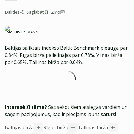
Dalīties
Saglabāt
Ziņo
Foto:
LIIS TREIMANN
Baltijas saliktais indekss Baltic Benchmark pieauga par
0.84%. Rīgas birža palielinājās par 0.78%, Viļņas birža
par 0.65%, Tallinas birža par 0.64%.
Interesē šī tēma?
Sāc sekot šiem atslēgas vārdiem un
saņem paziņojumus, kad ir pieejams jauns saturs!
Baltijas birža
Rīgas birža
Tallinas birža