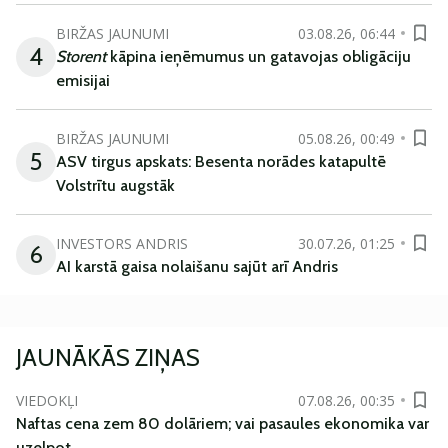
BIRŽAS JAUNUMI
03.08.26, 06:44
4
Storent
kāpina ieņēmumus un gatavojas obligāciju
emisijai
BIRŽAS JAUNUMI
05.08.26, 00:49
5
ASV tirgus apskats: Besenta norādes katapultē
Volstrītu augstāk
INVESTORS ANDRIS
30.07.26, 01:25
6
AI karstā gaisa nolaišanu sajūt arī Andris
JAUNĀKĀS ZIŅAS
VIEDOKĻI
07.08.26, 00:35
Naftas cena zem 80 dolāriem; vai pasaules ekonomika var
uzelpot