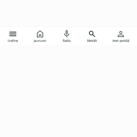
Izvēlne
Jaunumi
Radio
Meklēt
Ieiet portālā
Gunāra Astras iela 8B, Rīga, LV-1082
janis.skupelis@investoruklubs.lv
Abonē
Abonē jaunumus
Reklāma
Publikāciju lietošanas
Vispārējie noteikumi