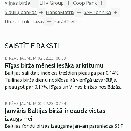
Viļņas birža
LHV Group
Coop Pank
Šiaulių bankas
HansaMatrix
SAF Tehnika
Utenos trikotažas
Parādīt vēl...
SAISTĪTIE RAKSTI
BIRŽAS JAUNUMI
02.02.23, 08:59
Rīgas birža mēnesi iesāka ar kritumu
Baltijas saliktais indekss trešdien pieauga par 0.14%.
Tallinas birža dienu noslēdza kā vienīgā uzvarētāja,
pieaugot par 0.17%. Rīgas un Viļņas biržas noslēdzās
mīnusā - par 0.33% un 0.14%.
BIRŽAS JAUNUMI
02.02.23, 07:44
Janvāris Baltijas biržā: ir daudz vietas
izaugsmei
Baltijas fondu biržas izaugsme janvārī pārsniedza S&P