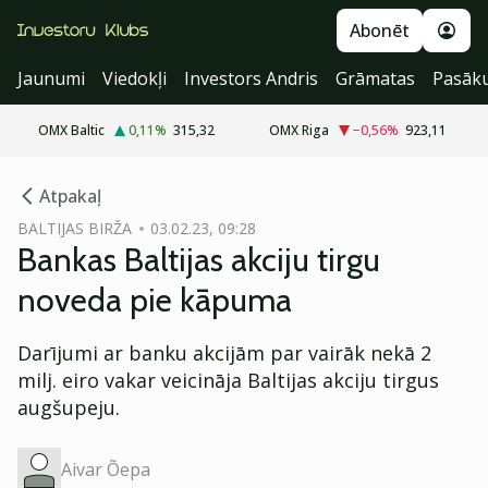
Abonēt
Jaunumi
Viedokļi
Investors Andris
Grāmatas
Pasāk
OMX Baltic
0,11
%
315,32
OMX Riga
−0,56
%
923,11
cebook
Atpakaļ
Twitter)
BALTIJAS BIRŽA
03.02.23, 09:28
Bankas Baltijas akciju tirgu
kedIn
noveda pie kāpuma
ail
Darījumi ar banku akcijām par vairāk nekā 2
k
milj. eiro vakar veicināja Baltijas akciju tirgus
augšupeju.
Aivar Õepa