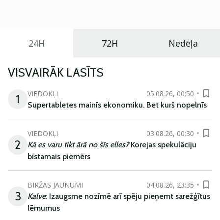
ikdienas vajadzībām.
24H
72H
Nedēļa
VISVAIRĀK LASĪTS
VIEDOKĻI
05.08.26, 00:50
1
Supertabletes mainīs ekonomiku. Bet kurš nopelnīs
VIEDOKĻI
03.08.26, 00:30
2
Kā es varu tikt ārā no šīs elles?
Korejas spekulāciju
bīstamais piemērs
BIRŽAS JAUNUMI
04.08.26, 23:35
3
Kalve
: Izaugsme nozīmē arī spēju pieņemt sarežģītus
lēmumus