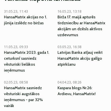
31.05.23, 11:43
16.05.23, 13:18
HansaMatrix akcijas no 1.
Birža 17. maijā apturēs
jūnija izslēdz no biržas
tirdzniecību ar HansaMatrix
akcijām un dzēsīs aktīvos
uzdevumus
11.05.23, 09:33
03.05.23, 16:38
HansaMatrix 2023. gada 1.
Latvijas Banka atļauj veikt
ceturksnī sasniedz
HansaMatrix akciju galīgo
vēsturiski lielākos
atpirkšanu
ieņēmumus
02.05.23, 08:58
04.04.23, 08:26
HansaMatrix sasniedz
Kaspara blogs Nr.26:
vēsturiski augstākos
Ardievu, HansaMatrix!
ieņēmumus - par 32%
vairāk