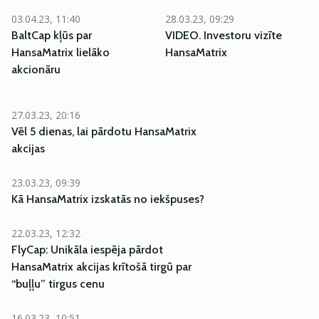
03.04.23, 11:40
28.03.23, 09:29
BaltCap kļūs par
VIDEO. Investoru vizīte
HansaMatrix lielāko
HansaMatrix
akcionāru
27.03.23, 20:16
Vēl 5 dienas, lai pārdotu HansaMatrix
akcijas
23.03.23, 09:39
Kā HansaMatrix izskatās no iekšpuses?
22.03.23, 12:32
FlyCap: Unikāla iespēja pārdot
HansaMatrix akcijas krītošā tirgū par
“buļļu” tirgus cenu
16.03.23, 10:51