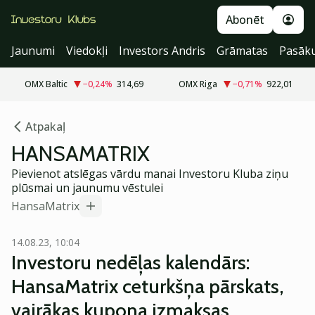
Abonēt
Jaunumi
Viedokļi
Investors Andris
Grāmatas
Pasāk
OMX Baltic
−0,24
%
314,69
OMX Riga
−0,71
%
922,01
Atpakaļ
HANSAMATRIX
Pievienot atslēgas vārdu manai Investoru Kluba ziņu
plūsmai un jaunumu vēstulei
HansaMatrix
14.08.23, 10:04
Investoru nedēļas kalendārs:
HansaMatrix ceturkšņa pārskats,
vairākas kupona izmaksas