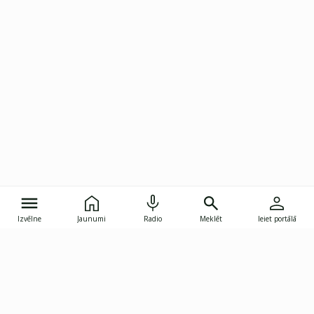
Izvēlne
Jaunumi
Radio
Meklēt
Ieiet portālā
Gunāra Astras iela 8B, Rīga, LV-1082