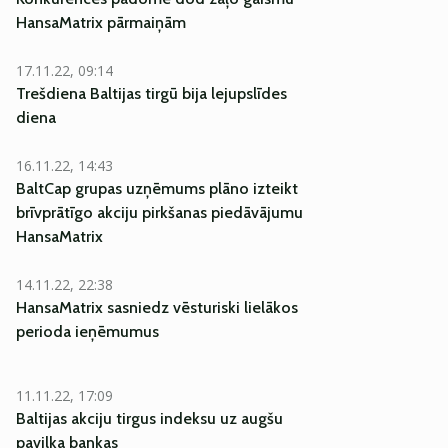
HansaMatrix pārmaiņām
17.11.22, 09:14
Trešdiena Baltijas tirgū bija lejupslīdes
diena
16.11.22, 14:43
BaltCap grupas uzņēmums plāno izteikt
brīvprātīgo akciju pirkšanas piedāvājumu
HansaMatrix
14.11.22, 22:38
HansaMatrix sasniedz vēsturiski lielākos
perioda ieņēmumus
11.11.22, 17:09
Baltijas akciju tirgus indeksu uz augšu
pavilka bankas