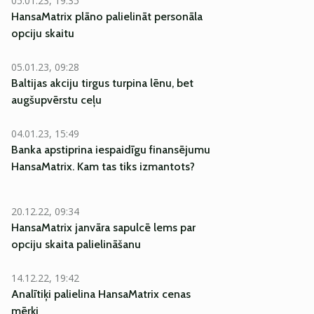
05.01.23, 19:35
HansaMatrix plāno palielināt personāla
opciju skaitu
05.01.23, 09:28
Baltijas akciju tirgus turpina lēnu, bet
augšupvērstu ceļu
04.01.23, 15:49
Banka apstiprina iespaidīgu finansējumu
HansaMatrix. Kam tas tiks izmantots?
20.12.22, 09:34
HansaMatrix janvāra sapulcē lems par
opciju skaita palielināšanu
14.12.22, 19:42
Analītiķi palielina HansaMatrix cenas
mērķi