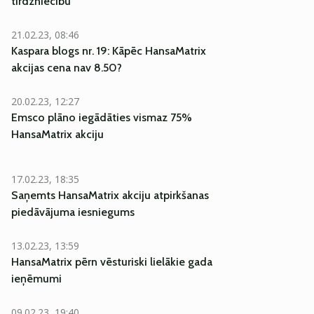
tirdzniecību
21.02.23, 08:46
Kaspara blogs nr. 19: Kāpēc HansaMatrix
akcijas cena nav 8.50?
20.02.23, 12:27
Emsco plāno iegādāties vismaz 75%
HansaMatrix akciju
17.02.23, 18:35
Saņemts HansaMatrix akciju atpirkšanas
piedāvājuma iesniegums
13.02.23, 13:59
HansaMatrix pērn vēsturiski lielākie gada
ieņēmumi
09.02.23, 19:40