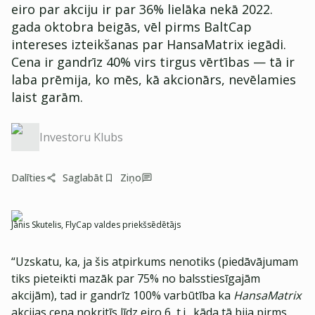
eiro par akciju ir par 36% lielāka nekā 2022.
gada oktobra beigās, vēl pirms BaltCap
intereses izteikšanas par HansaMatrix iegādi.
Cena ir gandrīz 40% virs tirgus vērtības — tā ir
laba prēmija, ko mēs, kā akcionārs, nevēlamies
laist garām.
Investoru Klubs
Dalīties
Saglabāt
Ziņo
Jānis Skutelis, FlyCap valdes priekšsēdētājs
“Uzskatu, ka, ja šis atpirkums nenotiks (piedāvājumam
tiks pieteikti mazāk par 75% no balsstiesīgajām
akcijām), tad ir gandrīz 100% varbūtība ka
HansaMatrix
akcijas cena nokritīs līdz eiro 6, t.i., kāda tā bija pirms