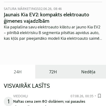
piedāvājumu. Tā ir vienreizēja iespēja uzņēmuma
akcionāriem pārdot akcijas par izdevīgu cenu – 8.50 par
SATURA MĀRKETINGS
02.06.26, 08:46
akciju. Piedāvājums ir spēkā 30 dienas, no 2. līdz 31.
Jaunais Kia EV2: kompakts elektroauto
marta plkst. 16.00.
ģimenes vajadzībām
Kia paplašina savu elektroauto klāstu ar jauno Kia EV2
– pilnībā elektrisku B segmenta pilsētas apvidus auto,
kas kļūs par pieejamāko modeli Kia elektroauto saimē
Eiropā. Modelis izstrādāts ar mērķi piedāvāt ģimenēm
praktisku un tehnoloģiski modernu automobili
ikdienas vajadzībām.
24H
72H
Nedēļa
VISVAIRĀK LASĪTS
VIEDOKĻI
07.08.26, 00:35
1
Naftas cena zem 80 dolāriem; vai pasaules