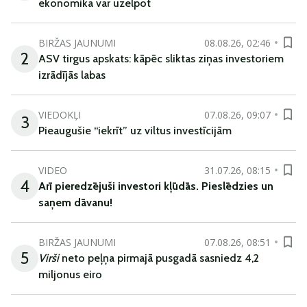
ekonomika var uzelpot
BIRŽAS JAUNUMI
08.08.26, 02:46
2
ASV tirgus apskats: kāpēc sliktas ziņas investoriem
izrādījās labas
VIEDOKĻI
07.08.26, 09:07
3
Pieaugušie “iekrīt” uz viltus investīcijām
VIDEO
31.07.26, 08:15
4
Arī
pieredzējuši
investori
kļūdā
s
.
Pieslēdzies un
saņem
dāvanu
!
BIRŽAS JAUNUMI
07.08.26, 08:51
5
Virši
neto peļņa pirmajā pusgadā sasniedz 4,2
miljonus eiro