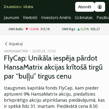
Abonēt
Jaunumi
Viedokļi
Investors Andris
Grāmatas
Pasāk
OMX Baltic
−0,04
%
315,18
OMX Riga
0,23
%
925,27
cebook
Atpakaļ
Twitter)
HANSAMATRIX
22.03.23, 12:32
FlyCap: Unikāla iespēja pārdot
kedIn
HansaMatrix akcijas krītošā tirgū
ail
par “buļļu” tirgus cenu
k
Izaugsmes kapitāla fonds FlyCap, kam pieder
aptuveni 9% HansaMatrix akciju, piedalīsies
brīvprātīgo akciju atpirkšanas piedāvājumā, kas
ir spēkā līdz 31. martam. Piedāvātā cena 8.50