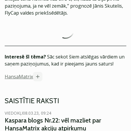
paziņojuma, ja ne vēl zemāk,” prognozē Jānis Skutelis,
FlyCap valdes priekšsēdētājs.
Interesē šī tēma?
Sāc sekot šiem atslēgas vārdiem un
saņem paziņojumus, kad ir pieejams jauns saturs!
HansaMatrix
SAISTĪTIE RAKSTI
VIEDOKĻI
08.03.23, 09:24
Kaspara blogs Nr.22: vēl mazliet par
HansaMatrix akciju atpirkumu