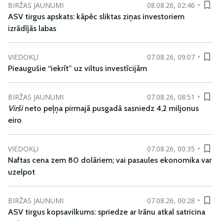
BIRŽAS JAUNUMI
08.08.26, 02:46
ASV tirgus apskats: kāpēc sliktas ziņas investoriem
izrādījās labas
VIEDOKĻI
07.08.26, 09:07
Pieaugušie “iekrīt” uz viltus investīcijām
BIRŽAS JAUNUMI
07.08.26, 08:51
Virši
neto peļņa pirmajā pusgadā sasniedz 4,2 miljonus
eiro
VIEDOKĻI
07.08.26, 00:35
Naftas cena zem 80 dolāriem; vai pasaules ekonomika var
uzelpot
BIRŽAS JAUNUMI
07.08.26, 00:28
ASV tirgus kopsavilkums: spriedze ar Irānu atkal satricina