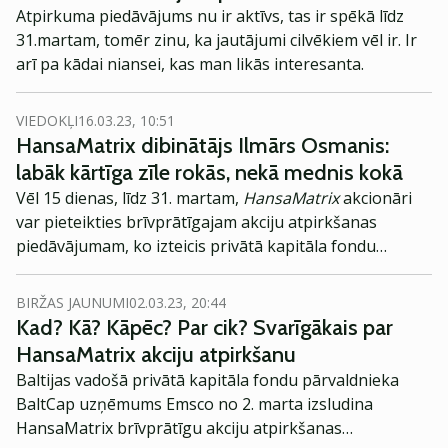
Atpirkuma piedāvājums nu ir aktīvs, tas ir spēkā līdz
31.martam, tomēr zinu, ka jautājumi cilvēkiem vēl ir. Ir
arī pa kādai niansei, kas man likās interesanta.
VIEDOKĻI
16.03.23, 10:51
HansaMatrix dibinātājs Ilmārs Osmanis:
labāk kārtīga zīle rokās, nekā mednis kokā
Vēl 15 dienas, līdz 31. martam,
HansaMatrix
akcionāri
var pieteikties brīvprātīgajam akciju atpirkšanas
piedāvājumam, ko izteicis privātā kapitāla fondu
pārvaldnieka
BaltCap
uzņēmums
Emsco
. Veiksmīga
darījuma gadījumā (vismaz 75% no balsstiesīgajām
BIRŽAS JAUNUMI
02.03.23, 20:44
HansaMatrix
akcijām) plānots rosināt
HansaMatrix
Kad? Kā? Kāpēc? Par cik? Svarīgākais par
izslēgšanu no regulētā tirgus.
HansaMatrix akciju atpirkšanu
Baltijas vadošā privātā kapitāla fondu pārvaldnieka
BaltCap uzņēmums Emsco no 2. marta izsludina
HansaMatrix brīvprātīgu akciju atpirkšanas