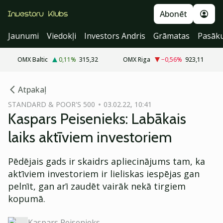
Abonēt
Jaunumi
Viedokļi
Investors Andris
Grāmatas
Pasāk
OMX Baltic
0,11
%
315,32
OMX Riga
−0,56
%
923,11
cebook
Atpakaļ
Twitter)
STANDARD & POOR'S 500
03.02.22, 10:41
Kaspars Peisenieks: Labākais
kedIn
laiks aktīviem investoriem
ail
Pēdējais gads ir skaidrs apliecinājums tam, ka
k
aktīviem investoriem ir lieliskas iespējas gan
pelnīt, gan arī zaudēt vairāk nekā tirgiem
kopumā.
Kaspars Peisenieks