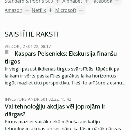
Standard & Poor's 500
Alphabet
Facebook
Amazon
Netflix
Microsoft
SAISTĪTIE RAKSTI
VIEDOKĻI
27.01.22, 08:17
Kaspars Peisenieks: Ekskursija finanšu
tirgos
Ir viegli pazust ikdienas tirgus svārstībās, tāpēc ik pa
laikam ir vērts paskatīties garākus laika horizontus
iegūt mazliet citu perspektīvu. Tieši to arī šoreiz esmu
nolēmis izdarīt un doties nelielā ekskursijā pa finanšu
tirgiem un paskatīties, kas ir noticis dažādos tirgos,
INVESTORS ANDRIS
01.02.22, 15:42
indeksos un aktīvos kopš gada sākuma un iepriekšējā
Vai tehnoloģiju akcijas vēl joprojām ir
gada laikā.
dārgas?
Pirms mazliet vairāk nekā mēneša apskatīju
tehnoloģiju akcijas un secināju, ka tās ir pārāk dārgas