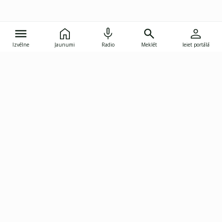
Izvēlne
Jaunumi
Radio
Meklēt
Ieiet portālā
Gunāra Astras iela 8B, Rīga, LV-1082
janis.skupelis@investoruklubs.lv
Abonē
Abonē jaunumus
Reklāma
Publikāciju lietošanas
Vispārējie noteikumi
tiesības
Privātuma politika
Pārtraukt abonēšanu