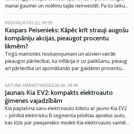
manai gaumei un nolēmu tajās neinvestēt. Pa šo laiku
ir notikušas daudz svārstības, NASDAQ indeksam ir
bijis sliktākais janvāris kopš globālās finanšu krīzes. Ir
VIEDOKĻI
07.01.22, 09:59
vērts palūkoties, vai tehnoloģiju akcijas nav kļuvušas
Kaspars Peisenieks: Kāpēc krīt strauji augošu
pievilcīgas.
kompāniju akcijas, pieaugot procentu
likmēm?
Tirgū mainoties noskaņojumam un aizvien vairāk
pieaugot pārliecībai, ka inflācija ir uz palikšanu, pieaug
arī pārliecība un apzināšanās par gaidāmo procentu
likmju pieaugumu. Tas atspoguļojas arī tādu akciju
cenās, kuras ir strauji augošas. Šajā rakstā centīšos
SATURA MĀRKETINGS
02.06.26, 08:46
paskaidrot, kāpēc tas tā ir.
Jaunais Kia EV2: kompakts elektroauto
ģimenes vajadzībām
Kia paplašina savu elektroauto klāstu ar jauno Kia EV2
– pilnībā elektrisku B segmenta pilsētas apvidus auto,
kas kļūs par pieejamāko modeli Kia elektroauto saimē
Eiropā. Modelis izstrādāts ar mērķi piedāvāt ģimenēm