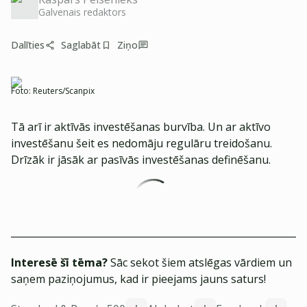
Galvenais redaktors
Dalīties
Saglabāt
Ziņo
Foto:
Reuters/Scanpix
Tā arī ir aktīvās investēšanas burvība. Un ar aktīvo
investēšanu šeit es nedomāju regulāru treidošanu.
Drīzāk ir jāsāk ar pasīvās investēšanas definēšanu.
Interesē šī tēma?
Sāc sekot šiem atslēgas vārdiem un
saņem paziņojumus, kad ir pieejams jauns saturs!