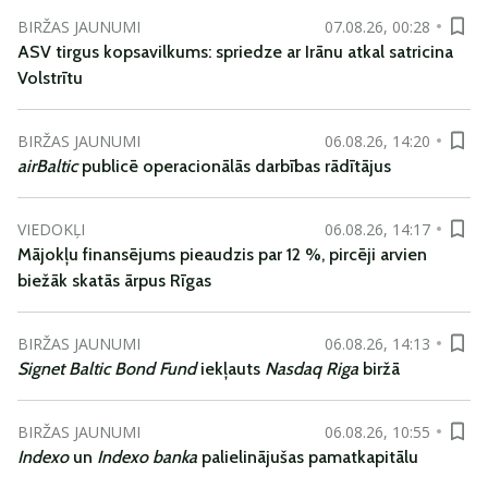
BIRŽAS JAUNUMI
07.08.26, 00:28
ASV tirgus kopsavilkums: spriedze ar Irānu atkal satricina
Volstrītu
BIRŽAS JAUNUMI
06.08.26, 14:20
airBaltic
publicē operacionālās darbības rādītājus
VIEDOKĻI
06.08.26, 14:17
Mājokļu finansējums pieaudzis par 12 %, pircēji arvien
biežāk skatās ārpus Rīgas
BIRŽAS JAUNUMI
06.08.26, 14:13
Signet Baltic Bond Fund
iekļauts
Nasdaq Riga
biržā
BIRŽAS JAUNUMI
06.08.26, 10:55
Indexo
un
Indexo banka
palielinājušas pamatkapitālu