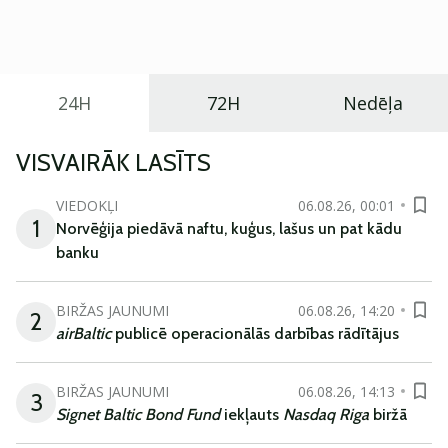
praktisku un tehnoloģiski modernu automobili
ikdienas vajadzībām.
24H
72H
Nedēļa
VISVAIRĀK LASĪTS
VIEDOKĻI
06.08.26, 00:01
1
Norvēģija piedāvā naftu, kuģus, lašus un pat kādu
banku
BIRŽAS JAUNUMI
06.08.26, 14:20
2
airBaltic
publicē operacionālās darbības rādītājus
BIRŽAS JAUNUMI
06.08.26, 14:13
3
Signet Baltic Bond Fund
iekļauts
Nasdaq Riga
biržā