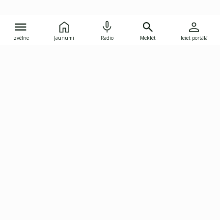
Izvēlne
Jaunumi
Radio
Meklēt
Ieiet portālā
Gunāra Astras iela 8B, Rīga, LV-1082
janis.skupelis@investoruklubs.lv
Abonē
Abonē jaunumus
Reklāma
Publikāciju lietošanas
Vispārējie noteikumi
tiesības
Privātuma politika
Pārtraukt abonēšanu