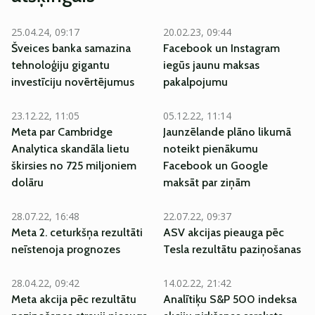
25.04.24, 09:17
20.02.23, 09:44
Šveices banka samazina
Facebook un Instagram
tehnoloģiju gigantu
iegūs jaunu maksas
investīciju novērtējumus
pakalpojumu
23.12.22, 11:05
05.12.22, 11:14
Meta par Cambridge
Jaunzēlande plāno likumā
Analytica skandāla lietu
noteikt pienākumu
škirsies no 725 miljoniem
Facebook un Google
dolāru
maksāt par ziņām
28.07.22, 16:48
22.07.22, 09:37
Meta 2. ceturkšņa rezultāti
ASV akcijas pieauga pēc
neīstenoja prognozes
Tesla rezultātu paziņošanas
28.04.22, 09:42
14.02.22, 21:42
Meta akcija pēc rezultātu
Analītiķu S&P 500 indeksa