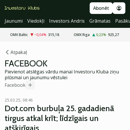
Abonēt
Jaunumi
Viedokļi
Investors Andris
Grāmatas
Pasāk
OMX Baltic
−0,04
%
315,18
OMX Riga
0,23
%
925,27
Atpakaļ
FACEBOOK
Pievienot atslēgas vārdu manai Investoru Kluba ziņu
plūsmai un jaunumu vēstulei
Facebook
25.03.25, 08:46
Dot.com burbuļa 25. gadadienā
tirgus atkal krīt; līdzīgais un
atšķirīgais