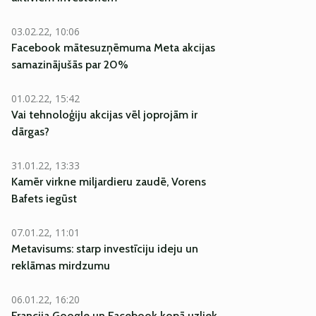
03.02.22, 10:06
Facebook mātesuzņēmuma Meta akcijas
samazinājušās par 20%
01.02.22, 15:42
Vai tehnoloģiju akcijas vēl joprojām ir
dārgas?
31.01.22, 13:33
Kamēr virkne miljardieru zaudē, Vorens
Bafets iegūst
07.01.22, 11:01
Metavisums: starp investīciju ideju un
reklāmas mirdzumu
06.01.22, 16:20
Francija Google un Facebook kopā uzliek