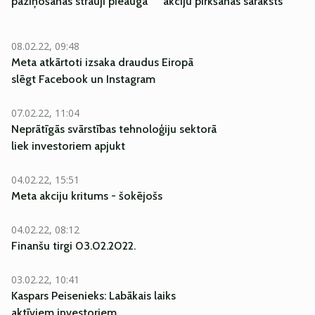
paziņošanas strauji pieauga
akciju pirkšanas saraksts
08.02.22, 09:48
Meta atkārtoti izsaka draudus Eiropā
slēgt Facebook un Instagram
07.02.22, 11:04
Neprātīgās svārstības tehnoloģiju sektorā
liek investoriem apjukt
04.02.22, 15:51
Meta akciju kritums - šokējošs
04.02.22, 08:12
Finanšu tirgi 03.02.2022.
03.02.22, 10:41
Kaspars Peisenieks: Labākais laiks
aktīviem investoriem