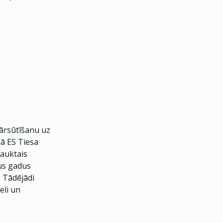
pārsūtīšanu uz
jā ES Tiesa
sauktais
cus gadus
. Tādējādi
eli un