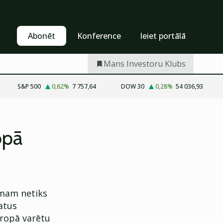
Pašapkalpošanās
Abonēt
Abonēt
Konference
Ieiet portālā
Mans Investoru Klubs
S&P 500
0,62
%
7 757,64
DOW 30
0,28
%
54 036,93
opā
umam netiks
atus
iropā varētu