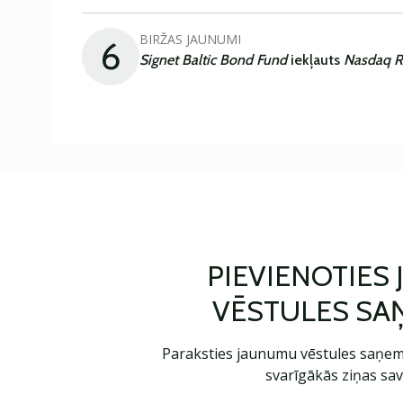
BIRŽAS JAUNUMI
6
Signet Baltic Bond Fund
iekļauts
Nasdaq R
PIEVIENOTIES
VĒSTULES SA
Paraksties jaunumu vēstules saņem
svarīgākās ziņas sav