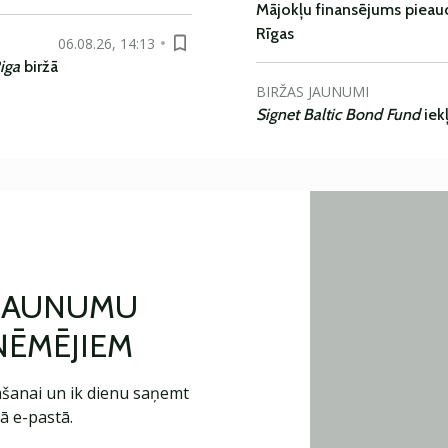
Mājokļu finansējums pieaudz
Rīgas
06.08.26, 14:13
iga
biržā
BIRŽAS JAUNUMI
Signet Baltic Bond Fund
iek
 JAUNUMU
ŅĒMĒJIEM
šanai un ik dienu saņemt
ā e-pastā.