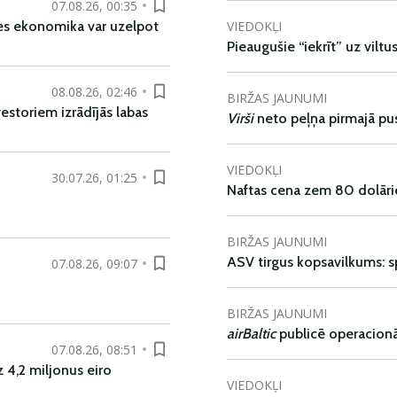
07.08.26, 00:35
VIEDOKĻI
es ekonomika var uzelpot
Pieaugušie “iekrīt” uz viltu
08.08.26, 02:46
BIRŽAS JAUNUMI
vestoriem izrādījās labas
Virši
neto peļņa pirmajā pu
VIEDOKĻI
30.07.26, 01:25
Naftas cena zem 80 dolāri
BIRŽAS JAUNUMI
ASV tirgus kopsavilkums: spr
07.08.26, 09:07
BIRŽAS JAUNUMI
airBaltic
publicē operacionāl
07.08.26, 08:51
 4,2 miljonus eiro
VIEDOKĻI