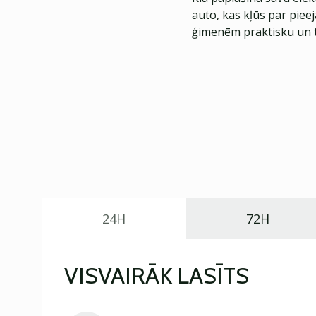
auto, kas kļūs par piee
ģimenēm praktisku un t
24H
72H
VISVAIRĀK LASĪTS