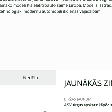
jamāko modeli Kia elektroauto saimē Eiropā. Modelis izstrād
ehnoloģiski modernu automobili ikdienas vajadzībām.
Nedēļa
JAUNĀKĀS Z
BIRŽAS JAUNUMI
ASV tirgus apskats: kāpēc s