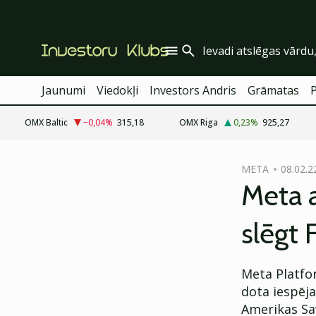
Jaunumi
Viedokļi
Investors Andris
Grāmatas
OMX Baltic
−0,04
%
315,18
OMX Riga
0,23
%
925,27
cebook
META
08.02.2
Twitter)
Meta a
kedIn
slēgt
ail
k
Meta Platfo
dota iespēja
Amerikas Sav