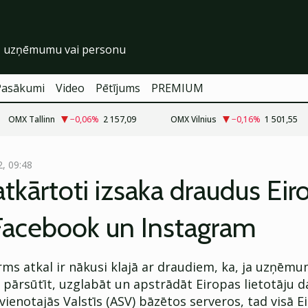
Pasākumi
Video
Pētījums
PREMIUM
OMX Tallinn
−0,06
%
2 157,09
OMX Vilnius
−0,16
%
1 501,55
2, 09:48
tkārtoti izsaka draudus Eir
 Facebook un Instagram
rms atkal ir nākusi klajā ar draudiem, ka, ja uzņēm
 pārsūtīt, uzglabāt un apstrādāt Eiropas lietotāju d
ienotajās Valstīs (ASV) bāzētos serveros, tad visā E