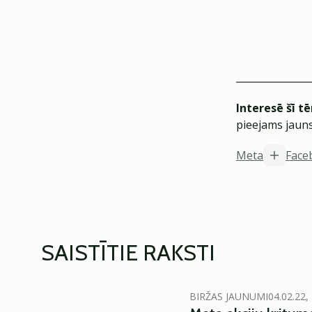
Interesē šī t
pieejams jauns
Meta
Face
SAISTĪTIE RAKSTI
BIRŽAS JAUNUMI
04.02.22,