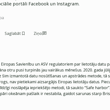
sociālie portāli Facebook un Instagram.
pa
Saglabāt
Ziņo
 Eiropas Savienību un ASV regulatoriem par lietotāju datu 
āna otru pusi turpinās jau vairākus mēnešus. 2020. gada jūli
dz šim izmantotā datu nosūtīšanas un apstrādes metode, tā 
ogs, nav pietiekami aizsargājis Eiropas lietotāju datus. Pie
 līdzīgi noslāpēja iepriekšējo metodi, tā saukto “Safe harbor”
pāri okeānam pašlaik ir nestabila, gaidot sarunas starp Bris