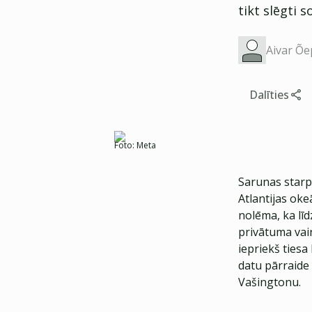
tikt slēgti 
Aivar Õe
Dalīties
Foto:
Meta
Sarunas starp
Atlantijas oke
nolēma, ka lī
privātuma vair
iepriekš tiesa
datu pārraide 
Vašingtonu.