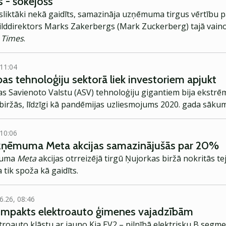
s - šokējošs
a sliktāki nekā gaidīts, samazināja uzņēmuma tirgus vērtību 
pilddirektors Marks Zakerbergs (Mark Zuckerberg) tajā vaino
l Times
.
 11:04
bas tehnoloģiju sektorā liek investoriem apjukt
 Savienoto Valstu (ASV) tehnoloģiju gigantiem bija ekstrēma
iržās, līdzīgi kā pandēmijas uzliesmojums 2020. gada sāku
 10:06
ņēmuma Meta akcijas samazinājušās par 20%
muma
Meta
akcijas otrreizējā tirgū Ņujorkas biržā nokritās te
tik spoža kā gaidīts.
6.26, 08:46
kompakts elektroauto ģimenes vajadzībām
troauto klāstu ar jauno Kia EV2 – pilnībā elektrisku B segme