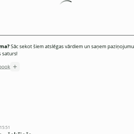
ēma?
Sāc sekot šiem atslēgas vārdiem un saņem paziņojumus
 saturs!
book
 15:51