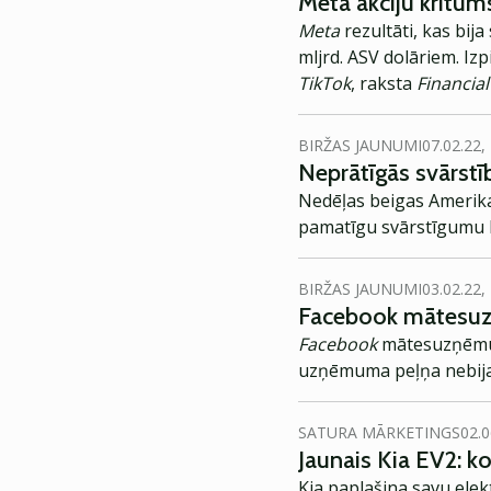
Meta akciju kritum
Meta
rezultāti, kas bij
mljrd. ASV dolāriem. Iz
TikTok
, raksta
Financia
BIRŽAS JAUNUMI
07.02.22,
Neprātīgās svārstī
Nedēļas beigas Amerikas
pamatīgu svārstīgumu b
BIRŽAS JAUNUMI
03.02.22,
Facebook mātesuz
Facebook
mātesuzņē
uzņēmuma peļņa nebija 
SATURA MĀRKETINGS
02.0
Jaunais Kia EV2: 
Kia paplašina savu elek