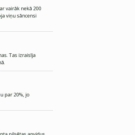
par vairāk nekā 200
ja viņu sāncensi
s. Tas izraisīja
mā.
ju par 20%, jo
nta pilsētas apvidus