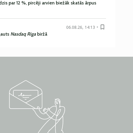
is par 12 %, pircēji arvien biežāk skatās ārpus
06.08.26, 14:13
ļauts
Nasdaq Riga
biržā