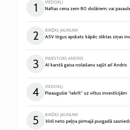
VIEDOKĻI
1
Naftas cena zem 80 dolāriem; vai pasaul
BIRŽAS JAUNUMI
2
ASV tirgus apskats: kāpēc sliktas ziņas in
INVESTORS ANDRIS
3
AI karstā gaisa nolaišanu sajūt arī Andris
VIEDOKĻI
4
Pieaugušie “iekrīt” uz viltus investīcijām
BIRŽAS JAUNUMI
5
Virši
neto peļņa pirmajā pusgadā sasniedz