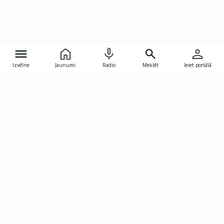
Izvēlne
Jaunumi
Radio
Meklēt
Ieiet portālā
Gunāra Astras iela 8B, Rīga, LV-1082
janis.skupelis@investoruklubs.lv
Abonē
Abonē jaunumus
Reklāma
Publikāciju lietošanas
Vispārējie noteikumi