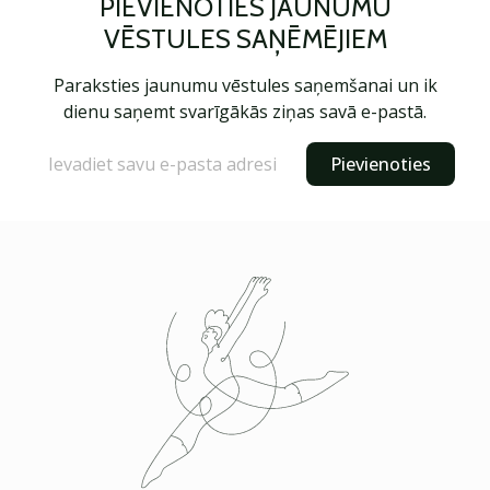
PIEVIENOTIES JAUNUMU
VĒSTULES SAŅĒMĒJIEM
Paraksties jaunumu vēstules saņemšanai un ik
dienu saņemt svarīgākās ziņas savā e-pastā.
Pievienoties