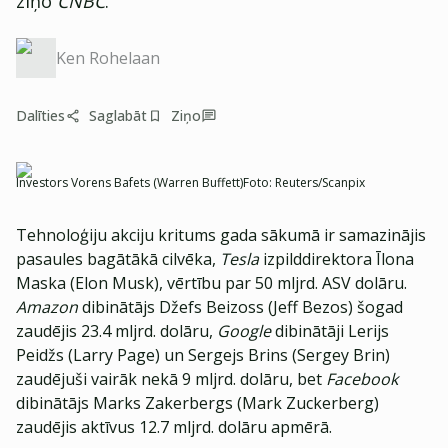
ziņo
CNBC
.
Ken Rohelaan
Dalīties
Saglabāt
Ziņo
Investors Vorens Bafets (Warren Buffett)
Foto:
Reuters/Scanpix
Tehnoloģiju akciju kritums gada sākumā ir samazinājis
pasaules bagātākā cilvēka,
Tesla
izpilddirektora Īlona
Maska (Elon Musk), vērtību par 50 mljrd. ASV dolāru.
Amazon
dibinātājs Džefs Beizoss (Jeff Bezos) šogad
zaudējis 23.4 mljrd. dolāru,
Google
dibinātāji Lerijs
Peidžs (Larry Page) un Sergejs Brins (Sergey Brin)
zaudējuši vairāk nekā 9 mljrd. dolāru, bet
Facebook
dibinātājs Marks Zakerbergs (Mark Zuckerberg)
zaudējis aktīvus 12.7 mljrd. dolāru apmērā.