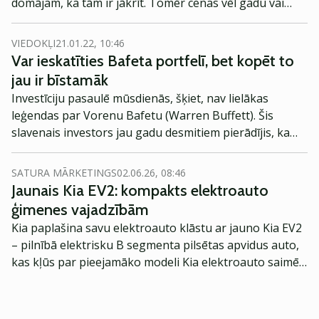
domājam, ka tām ir jākrīt. Tomēr cenas vēl gadu vai
divus var turpināt pieaugt, kas nozīmē, ka tad iet tirgū
ir vēl grūtāk. Jābūt tādai pieticīgai nostājai, vērtējot
VIEDOKĻI
21.01.22, 10:46
savas spējas un sagaidāmos investīciju rezultātus. Tad
Var ieskatīties Bafeta portfelī, bet kopēt to
būs vieglāk samierināties ar kritumiem un nekrist
jau ir bīstamāk
panikā, intervijā Investoruklubs.lv stāsta
Luminor
Investīciju pasaulē mūsdienās, šķiet, nav lielākas
Aktīvu pārvaldes un pensiju daļas vadītājs Baltijā Atis
leģendas par Vorenu Bafetu (Warren Buffett). Šis
Krūmiņš.
slavenais investors jau gadu desmitiem pierādījis, ka
viņš var atrast un veikt tādas investīcijas, kas pārspēj
kopējo tirgu. Tāpat V. Bafeta veiksmīgo investīciju
SATURA MĀRKETINGS
02.06.26, 08:46
ilgtermiņa stāstam komplektā nāk visai trāpīgi viņa
Jaunais Kia EV2: kompakts elektroauto
izteikumi par dažādām tēmām un sevišķi, protams,
ģimenes vajadzībām
investīciju pasauli. Tādēļ, visai regulāra ir situācija, kad
Kia paplašina savu elektroauto klāstu ar jauno Kia EV2
viņa sacītais tiek citēts teju pie visām ieguldījumu
– pilnībā elektrisku B segmenta pilsētas apvidus auto,
situācijām.
kas kļūs par pieejamāko modeli Kia elektroauto saimē
Eiropā. Modelis izstrādāts ar mērķi piedāvāt ģimenēm
praktisku un tehnoloģiski modernu automobili
ikdienas vajadzībām.