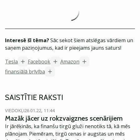
Interesē šī tēma?
Sāc sekot šiem atslēgas vārdiem un
saņem paziņojumus, kad ir pieejams jauns saturs!
Tesla
Facebook
Amazon
finansiālā brīvība
SAISTĪTIE RAKSTI
VIEDOKĻI
26.01.22, 11:44
Mazāk jācer uz rokzvaigznes scenārijiem
Ir jārēķinās, ka finanšu tirgū gluži nenotiks tā, kā mēs
plānojam. Piemēram, tirgū cenas ir augstas un mēs