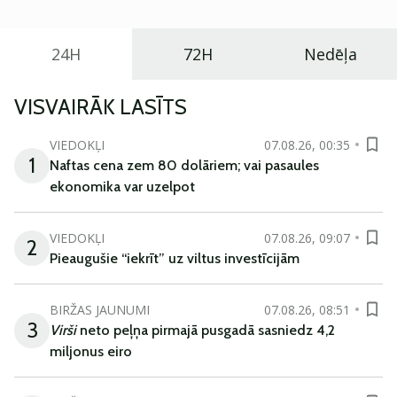
24H
72H
Nedēļa
VISVAIRĀK LASĪTS
VIEDOKĻI
07.08.26, 00:35
1
Naftas cena zem 80 dolāriem; vai pasaules
ekonomika var uzelpot
VIEDOKĻI
07.08.26, 09:07
2
Pieaugušie “iekrīt” uz viltus investīcijām
BIRŽAS JAUNUMI
07.08.26, 08:51
3
Virši
neto peļņa pirmajā pusgadā sasniedz 4,2
miljonus eiro