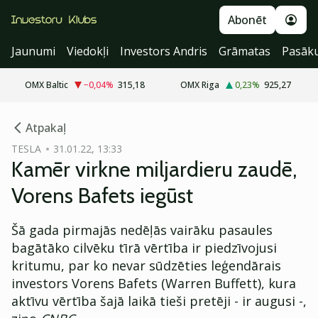
Abonēt
Jaunumi
Viedokļi
Investors Andris
Grāmatas
Pasāk
OMX Baltic
−0,04
%
315,18
OMX Riga
0,23
%
925,27
cebook
Atpakaļ
Twitter)
TESLA
31.01.22, 13:33
Kamēr virkne miljardieru zaudē,
kedIn
Vorens Bafets iegūst
ail
Šā gada pirmajās nedēļās vairāku pasaules
k
bagātāko cilvēku tīrā vērtība ir piedzīvojusi
kritumu, par ko nevar sūdzēties leģendārais
investors Vorens Bafets (Warren Buffett), kura
aktīvu vērtība šajā laikā tieši pretēji - ir augusi -,