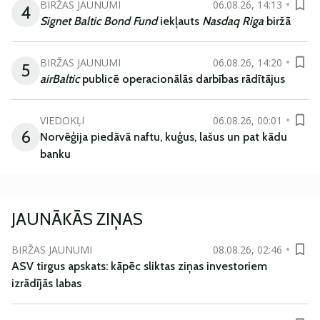
BIRŽAS JAUNUMI
06.08.26, 14:13
4
Signet Baltic Bond Fund
iekļauts
Nasdaq Riga
biržā
BIRŽAS JAUNUMI
06.08.26, 14:20
5
airBaltic
publicē operacionālās darbības rādītājus
VIEDOKĻI
06.08.26, 00:01
6
Norvēģija piedāvā naftu, kuģus, lašus un pat kādu
banku
JAUNĀKĀS ZIŅAS
BIRŽAS JAUNUMI
08.08.26, 02:46
ASV tirgus apskats: kāpēc sliktas ziņas investoriem
izrādījās labas