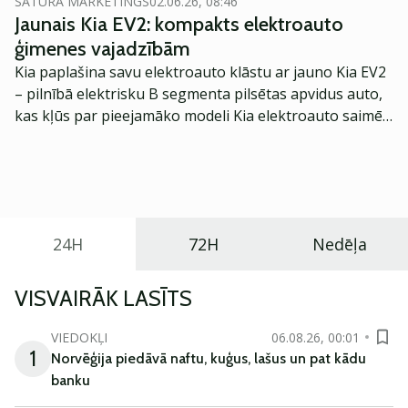
SATURA MĀRKETINGS
02.06.26, 08:46
Jaunais Kia EV2: kompakts elektroauto
ģimenes vajadzībām
Kia paplašina savu elektroauto klāstu ar jauno Kia EV2
– pilnībā elektrisku B segmenta pilsētas apvidus auto,
kas kļūs par pieejamāko modeli Kia elektroauto saimē
Eiropā. Modelis izstrādāts ar mērķi piedāvāt ģimenēm
praktisku un tehnoloģiski modernu automobili
ikdienas vajadzībām.
24H
72H
Nedēļa
VISVAIRĀK LASĪTS
VIEDOKĻI
06.08.26, 00:01
1
Norvēģija piedāvā naftu, kuģus, lašus un pat kādu
banku