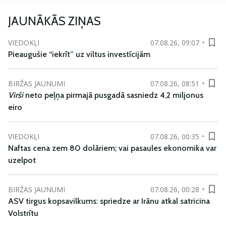
JAUNĀKĀS ZIŅAS
VIEDOKĻI
07.08.26, 09:07
Pieaugušie “iekrīt” uz viltus investīcijām
BIRŽAS JAUNUMI
07.08.26, 08:51
Virši
neto peļņa pirmajā pusgadā sasniedz 4,2 miljonus
eiro
VIEDOKĻI
07.08.26, 00:35
Naftas cena zem 80 dolāriem; vai pasaules ekonomika var
uzelpot
BIRŽAS JAUNUMI
07.08.26, 00:28
ASV tirgus kopsavilkums: spriedze ar Irānu atkal satricina
Volstrītu