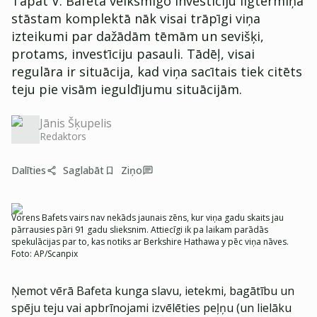
Tāpat V. Bafeta veiksmīgo investīciju ilgtermiņa
stāstam komplektā nāk visai trāpīgi viņa
izteikumi par dažādām tēmām un sevišķi,
protams, investīciju pasauli. Tādēļ, visai
regulāra ir situācija, kad viņa sacītais tiek citēts
teju pie visām ieguldījumu situācijām.
Jānis Šķupelis
Redaktors
Dalīties
Saglabāt
Ziņo
Vorens Bafets vairs nav nekāds jaunais zēns, kur viņa gadu skaits jau
pārrausies pāri 91 gadu slieksnim. Attiecīgi ik pa laikam parādās
spekulācijas par to, kas notiks ar Berkshire Hathawa y pēc viņa nāves.
Foto:
AP/Scanpix
Ņemot vērā Bafeta kunga slavu, ietekmi, bagātību un
spēju teju vai apbrīnojami izvēlēties peļņu (un lielāku