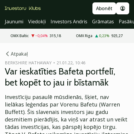
Abonēt
Jaunumi
Viedokļi
Investors Andris
Grāmatas
Pasāk
OMX Baltic
−0,04
%
315,18
OMX Riga
0,23
%
925,27
cebook
Atpakaļ
Twitter)
BERKSHIRE HATHAWAY
21.01.22, 10:46
Var ieskatīties Bafeta portfelī,
kedIn
bet kopēt to jau ir bīstamāk
ail
Investīciju pasaulē mūsdienās, šķiet, nav
k
lielākas leģendas par Vorenu Bafetu (Warren
Buffett). Šis slavenais investors jau gadu
desmitiem pierādījis, ka viņš var atrast un veikt
tādas investīcijas, kas pārspēj kopējo tirgu.