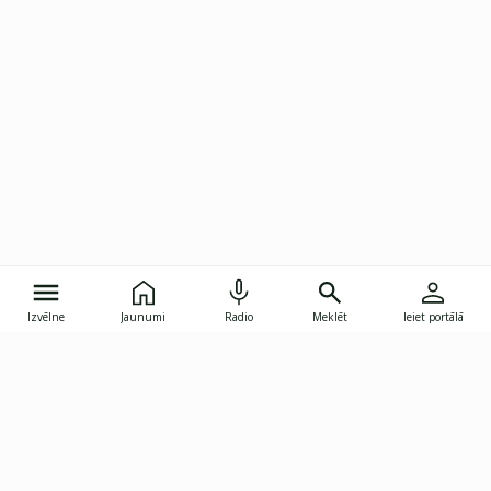
Izvēlne
Jaunumi
Radio
Meklēt
Ieiet portālā
Gunāra Astras iela 8B, Rīga, LV-1082