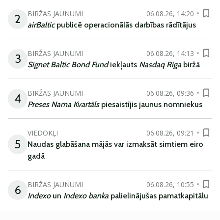
BIRŽAS JAUNUMI
06.08.26, 14:20
2
airBaltic
publicē operacionālās darbības rādītājus
BIRŽAS JAUNUMI
06.08.26, 14:13
3
Signet Baltic Bond Fund
iekļauts
Nasdaq Riga
biržā
BIRŽAS JAUNUMI
06.08.26, 09:36
4
Preses Nama Kvartāls
piesaistījis jaunus nomniekus
VIEDOKĻI
06.08.26, 09:21
5
Naudas glabāšana mājās var izmaksāt simtiem eiro
gadā
BIRŽAS JAUNUMI
06.08.26, 10:55
6
Indexo
un
Indexo banka
palielinājušas pamatkapitālu