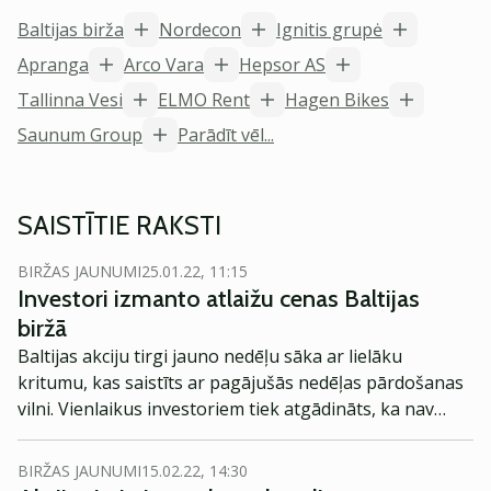
Baltijas birža
Nordecon
Ignitis grupė
Apranga
Arco Vara
Hepsor AS
Tallinna Vesi
ELMO Rent
Hagen Bikes
Saunum Group
Parādīt vēl...
SAISTĪTIE RAKSTI
BIRŽAS JAUNUMI
25.01.22, 11:15
Investori izmanto atlaižu cenas Baltijas
biržā
Baltijas akciju tirgi jauno nedēļu sāka ar lielāku
kritumu, kas saistīts ar pagājušās nedēļas pārdošanas
vilni. Vienlaikus investoriem tiek atgādināts, ka nav
vērts iet ar emocijām, un viņi drīzāk palielina savas
pozīcijas.
BIRŽAS JAUNUMI
15.02.22, 14:30