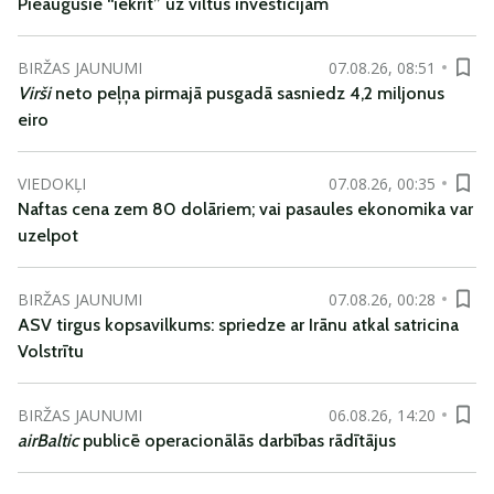
Pieaugušie “iekrīt” uz viltus investīcijām
BIRŽAS JAUNUMI
07.08.26, 08:51
Virši
neto peļņa pirmajā pusgadā sasniedz 4,2 miljonus
eiro
VIEDOKĻI
07.08.26, 00:35
Naftas cena zem 80 dolāriem; vai pasaules ekonomika var
uzelpot
BIRŽAS JAUNUMI
07.08.26, 00:28
ASV tirgus kopsavilkums: spriedze ar Irānu atkal satricina
Volstrītu
BIRŽAS JAUNUMI
06.08.26, 14:20
airBaltic
publicē operacionālās darbības rādītājus