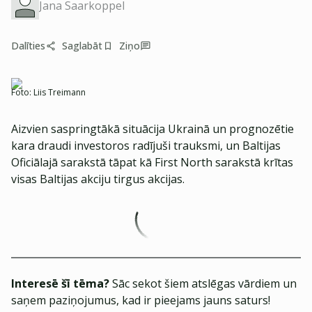
Jana Saarkoppel
Dalīties
Saglabāt
Ziņo
Foto:
Liis Treimann
Aizvien saspringtākā situācija Ukrainā un prognozētie
kara draudi investoros radījuši trauksmi, un Baltijas
Oficiālajā sarakstā tāpat kā First North sarakstā krītas
visas Baltijas akciju tirgus akcijas.
Interesē šī tēma?
Sāc sekot šiem atslēgas vārdiem un
saņem paziņojumus, kad ir pieejams jauns saturs!