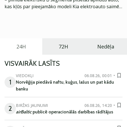
kas kļūs par pieejamāko modeli Kia elektroauto saimē
Eiropā. Modelis izstrādāts ar mērķi piedāvāt ģimenēm
praktisku un tehnoloģiski modernu automobili
ikdienas vajadzībām.
24H
72H
Nedēļa
VISVAIRĀK LASĪTS
VIEDOKĻI
06.08.26, 00:01
1
Norvēģija piedāvā naftu, kuģus, lašus un pat kādu
banku
BIRŽAS JAUNUMI
06.08.26, 14:20
2
airBaltic
publicē operacionālās darbības rādītājus