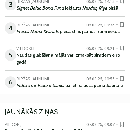
BIRŽAS JAUNUMI
06.08.26, 14:13
3
Signet Baltic Bond Fund
iekļauts
Nasdaq Riga
biržā
BIRŽAS JAUNUMI
06.08.26, 09:36
4
Preses Nama Kvartāls
piesaistījis jaunus nomniekus
VIEDOKĻI
06.08.26, 09:21
5
Naudas glabāšana mājās var izmaksāt simtiem eiro
gadā
BIRŽAS JAUNUMI
06.08.26, 10:55
6
Indexo
un
Indexo banka
palielinājušas pamatkapitālu
JAUNĀKĀS ZIŅAS
VIEDOKĻI
07.08.26, 09:07