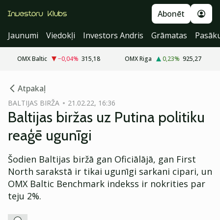
Abonēt
Jaunumi
Viedokļi
Investors Andris
Grāmatas
Pasāk
OMX Baltic
−0,04
%
315,18
OMX Riga
0,23
%
925,27
cebook
Atpakaļ
Twitter)
BALTIJAS BIRŽA
21.02.22, 16:36
Baltijas biržas uz Putina politiku
kedIn
reaģē ugunīgi
ail
Šodien Baltijas biržā gan Oficiālājā, gan First
k
North sarakstā ir tikai ugunīgi sarkani cipari, un
OMX Baltic Benchmark indekss ir nokrities par
teju 2%.