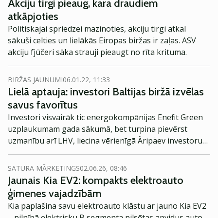
Akciju tirgi pieaug, kara draudiem
atkāpjoties
Politiskajai spriedzei mazinoties, akciju tirgi atkal
sākuši celties un lielākās Eiropas biržas ir zaļas. ASV
akciju fjūčeri sāka strauji pieaugt no rīta krituma.
BIRŽAS JAUNUMI
06.01.22, 11:33
Lielā aptauja: investori Baltijas biržā izvēlas
savus favorītus
Investori visvairāk tic energokompānijas Enefit Green
uzplaukumam gada sākumā, bet turpina pievērst
uzmanību arī LHV, liecina vērienīgā Äripäev investoru
aptauja.
SATURA MĀRKETINGS
02.06.26, 08:46
Jaunais Kia EV2: kompakts elektroauto
ģimenes vajadzībām
Kia paplašina savu elektroauto klāstu ar jauno Kia EV2
– pilnībā elektrisku B segmenta pilsētas apvidus auto,