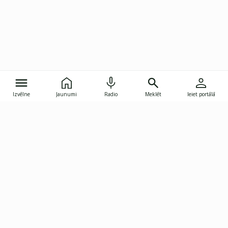
Izvēlne
Jaunumi
Radio
Meklēt
Ieiet portālā
Gunāra Astras iela 8B, Rīga, LV-1082
janis.skupelis@investoruklubs.lv
Abonē
Abonē jaunumus
Reklāma