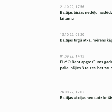
21.10.22, 17:56
Baltijas biržas nedēļu noslē
kritumu
13.10.22, 09:20
Baltijas tirgū atkal mērens k
01.09.22, 14:13
ELMO Rent apgrozījums gada
palielinājies 3 reizes, bet za
26.08.22, 12:02
Baltijas akcijas nedaudz kritā