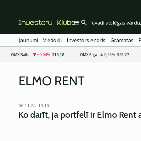
Jaunumi
Viedokļi
Investors Andris
Grāmatas
OMX Baltic
−0,04
%
315,18
OMX Riga
0,23
%
925,27
ELMO RENT
06.11.24, 10:19
Ko darīt, ja portfelī ir Elmo Rent 