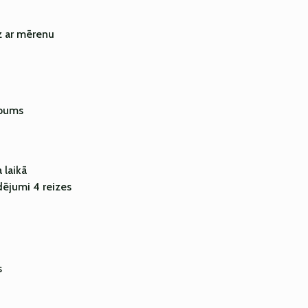
dz ar mērenu
āpums
 laikā
udējumi 4 reizes
s