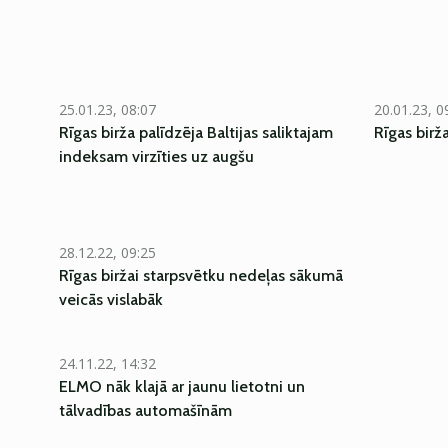
25.01.23, 08:07
20.01.23, 0
Rīgas birža palīdzēja Baltijas saliktajam
Rīgas birž
indeksam virzīties uz augšu
28.12.22, 09:25
Rīgas biržai starpsvētku nedeļas sākumā
veicās vislabāk
24.11.22, 14:32
ELMO nāk klajā ar jaunu lietotni un
tālvadības automašīnām