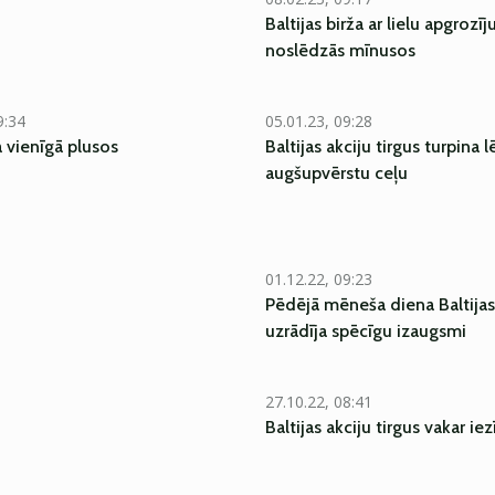
Baltijas birža ar lielu apgrozī
noslēdzās mīnusos
9:34
05.01.23, 09:28
a vienīgā plusos
Baltijas akciju tirgus turpina l
augšupvērstu ceļu
01.12.22, 09:23
Pēdējā mēneša diena Baltijas 
uzrādīja spēcīgu izaugsmi
27.10.22, 08:41
Baltijas akciju tirgus vakar ie