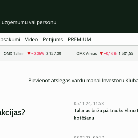
Pasākumi
Video
Pētījums
PREMIUM
OMX Tallinn
−0,06
%
2 157,09
OMX Vilnius
−0,16
%
1 501,55
Pievienot atslēgas vārdu manai Investoru Klub
05.11.24, 11:58
akcijas?
Tallinas birža pārtrauks Elmo
kotēšanu
08.02.23, 09:17