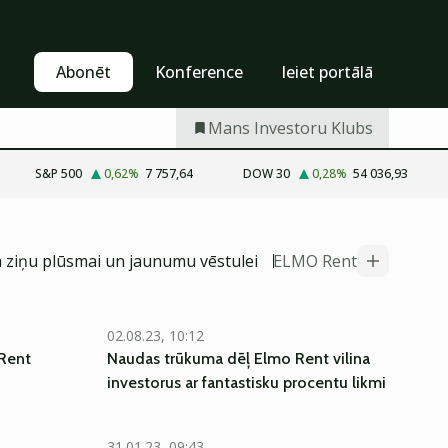
Pašapkalpošanās
Abonēt
Abonēt
Konference
Ieiet portālā
Mans Investoru Klubs
S&P 500
0,62
%
7 757,64
DOW 30
0,28
%
54 036,93
a ziņu plūsmai un jaunumu vēstulei
ELMO Rent
02.08.23, 10:12
 Rent
Naudas trūkuma dēļ Elmo Rent vilina
investorus ar fantastisku procentu likmi
31.01.23, 09:43