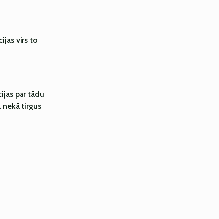
jas virs to
ijas par tādu
 nekā tirgus