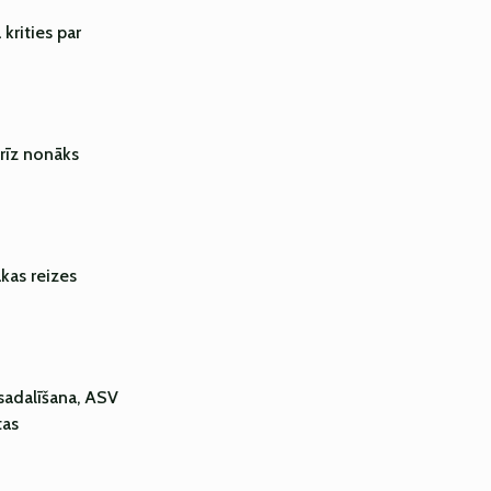
krities par
rīz nonāks
kas reizes
 sadalīšana, ASV
tas