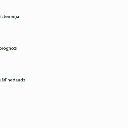
 īstermiņa
prognozi
uārī nedaudz