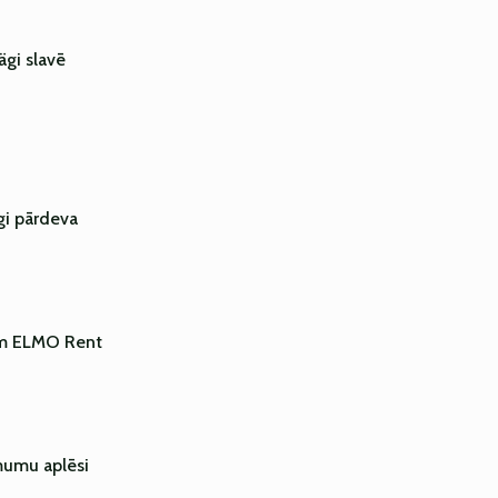
ägi slavē
gi pārdeva
ām ELMO Rent
umu aplēsi