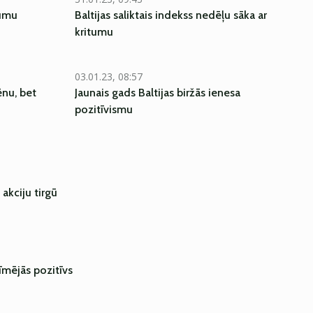
jumu
Baltijas saliktais indekss nedēļu sāka ar
kritumu
03.01.23, 08:57
ēnu, bet
Jaunais gads Baltijas biržās ienesa
pozitīvismu
akciju tirgū
zīmējās pozitīvs