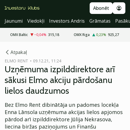
Abonēt
Jaunumi
Viedokļi
Investors Andris
Grāmatas
Pasāk
OMX Baltic
−0,04
%
315,18
OMX Riga
0,23
%
925,27
cebook
Atpakaļ
Twitter)
ELMO RENT
09.12.21, 11:24
Uzņēmuma izpilddirektore arī
kedIn
sākusi Elmo akciju pārdošanu
ail
lielos daudzumos
k
Bez Elmo Rent dibinātāja un padomes locekļa
Enna Lānsola uzņēmuma akcijas lielos apjomos
pārdod arī izpilddirektore Jūlija Nekrasova,
liecina biržas paziņojums un Finanšu