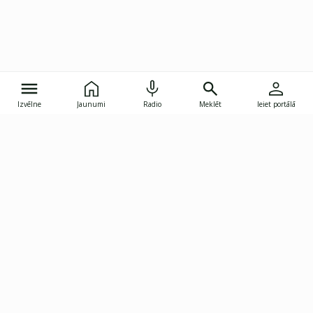
Izvēlne
Jaunumi
Radio
Meklēt
Ieiet portālā
Gunāra Astras iela 8B, Rīga, LV-1082
janis.skupelis@investoruklubs.lv
Abonē
Abonē jaunumus
Reklāma