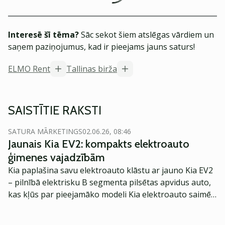
Interesē šī tēma?
Sāc sekot šiem atslēgas vārdiem un
saņem paziņojumus, kad ir pieejams jauns saturs!
ELMO Rent
Tallinas birža
SAISTĪTIE RAKSTI
SATURA MĀRKETINGS
02.06.26, 08:46
Jaunais Kia EV2: kompakts elektroauto
ģimenes vajadzībām
Kia paplašina savu elektroauto klāstu ar jauno Kia EV2
– pilnībā elektrisku B segmenta pilsētas apvidus auto,
kas kļūs par pieejamāko modeli Kia elektroauto saimē
Eiropā. Modelis izstrādāts ar mērķi piedāvāt ģimenēm
praktisku un tehnoloģiski modernu automobili