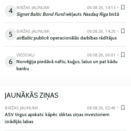
BIRŽAS JAUNUMI
06.08.26, 14:13
4
Signet Baltic Bond Fund
iekļauts
Nasdaq Riga
biržā
BIRŽAS JAUNUMI
06.08.26, 14:20
5
airBaltic
publicē operacionālās darbības rādītājus
VIEDOKĻI
06.08.26, 00:01
6
Norvēģija piedāvā naftu, kuģus, lašus un pat kādu
banku
JAUNĀKĀS ZIŅAS
BIRŽAS JAUNUMI
08.08.26, 02:46
ASV tirgus apskats: kāpēc sliktas ziņas investoriem
izrādījās labas