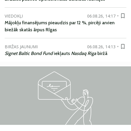
VIEDOKĻI
06.08.26, 14:17
Mājokļu finansējums pieaudzis par 12 %, pircēji arvien
biežāk skatās ārpus Rīgas
BIRŽAS JAUNUMI
06.08.26, 14:13
Signet Baltic Bond Fund
iekļauts
Nasdaq Riga
biržā