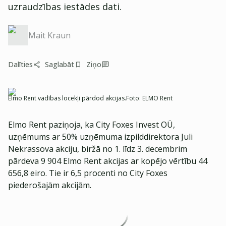
uzraudzības iestādes dati.
Mait Kraun
Dalīties
Saglabāt
Ziņo
Elmo Rent vadības locekļi pārdod akcijas.
Foto:
ELMO Rent
Elmo Rent paziņoja, ka City Foxes Invest OÜ,
uzņēmums ar 50% uzņēmuma izpilddirektora Juli
Nekrassova akciju, biržā no 1. līdz 3. decembrim
pārdeva 9 904 Elmo Rent akcijas ar kopējo vērtību 44
656,8 eiro. Tie ir 6,5 procenti no City Foxes
piederošajām akcijām.