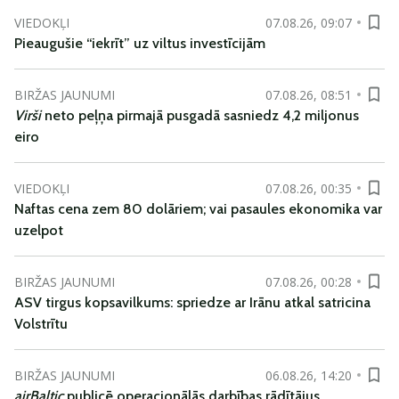
VIEDOKĻI
07.08.26, 09:07
Pieaugušie “iekrīt” uz viltus investīcijām
BIRŽAS JAUNUMI
07.08.26, 08:51
Virši
neto peļņa pirmajā pusgadā sasniedz 4,2 miljonus
eiro
VIEDOKĻI
07.08.26, 00:35
Naftas cena zem 80 dolāriem; vai pasaules ekonomika var
uzelpot
BIRŽAS JAUNUMI
07.08.26, 00:28
ASV tirgus kopsavilkums: spriedze ar Irānu atkal satricina
Volstrītu
BIRŽAS JAUNUMI
06.08.26, 14:20
airBaltic
publicē operacionālās darbības rādītājus