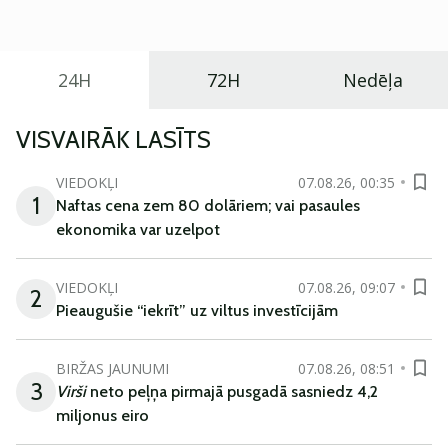
ikdienas vajadzībām.
24H
72H
Nedēļa
VISVAIRĀK LASĪTS
VIEDOKĻI
07.08.26, 00:35
1
Naftas cena zem 80 dolāriem; vai pasaules
ekonomika var uzelpot
VIEDOKĻI
07.08.26, 09:07
2
Pieaugušie “iekrīt” uz viltus investīcijām
BIRŽAS JAUNUMI
07.08.26, 08:51
3
Virši
neto peļņa pirmajā pusgadā sasniedz 4,2
miljonus eiro