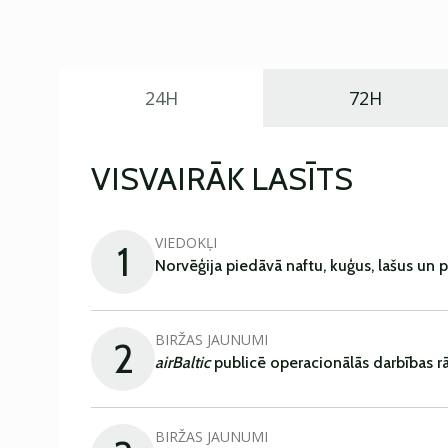
24H
72H
VISVAIRĀK LASĪTS
VIEDOKĻI
1
Norvēģija piedāvā naftu, kuģus, lašus un 
BIRŽAS JAUNUMI
2
airBaltic
publicē operacionālās darbības rā
BIRŽAS JAUNUMI