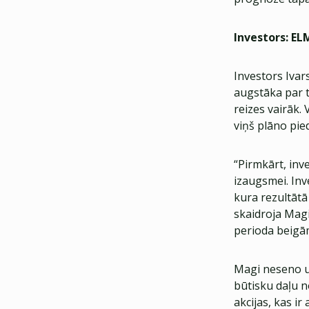
Investors: E
Investors Ivar
augstāka par t
reizes vairāk. 
viņš plāno pied
“Pirmkārt, in
izaugsmei. Inve
kura rezultātā i
skaidroja Magi
perioda beigām
Magi neseno uz
būtisku daļu n
akcijas, kas i