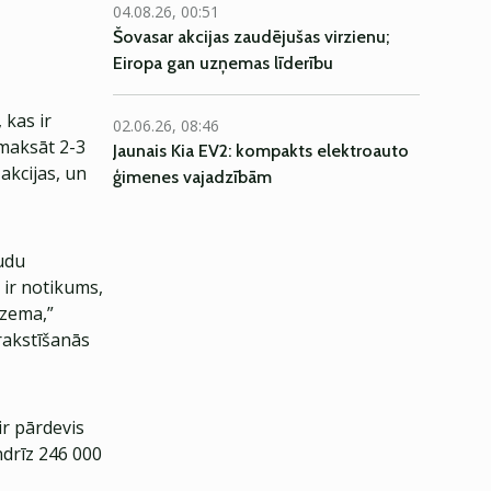
04.08.26, 00:51
Šovasar akcijas zaudējušas virzienu;
Eiropa gan uzņemas līderību
 kas ir
02.06.26, 08:46
 maksāt 2-3
Jaunais Kia EV2: kompakts elektroauto
 akcijas, un
ģimenes vajadzībām
udu
s ir notikums,
r zema,”
arakstīšanās
ir pārdevis
ndrīz 246 000