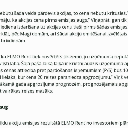
nebūtu šādā veidā pārdevis akcijas, to cena nebūtu kritusies,”
māju, ka akcijas cena pirms emisijas augs.” Viņaprāt, gan tik 
ediena izdarīšana uz akcijas cenu tieši pirms šādas emisijas 
lāt, pēc Magi domām, arī šādai akciju emitēšanai izvēlētais la
r brīvdienām.
 ka ELMO Rent tiek novērtēts tik zemu, jo uzņēmuma reputā
v īsti laba. Šajā pašā laikā laikā ir krietni audzis uzņēmuma 
as cenas attiecība pret pārdošanas ieņēmumiem (P/S) būs 10
ti lielāks, kur cena 20 reizes pārsniedza apgrozījumu.” Viņš vē
nākamā gada apgrozījuma prognozēm, prognozējamais apg
t vairākas reizes mazāks.
 aug
ldu akciju emisijas rezultātā ELMO Rent no investoriem plān