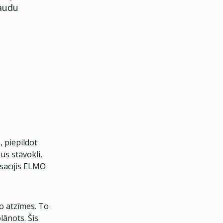
naudu
 piepildot
us stāvokli,
 sacījis ELMO
ro atzīmes. To
plānots. Šis