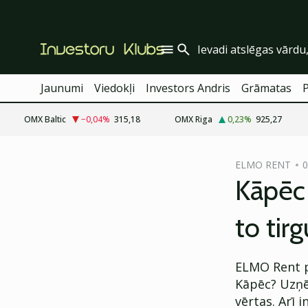
Jaunumi
Viedokļi
Investors Andris
Grāmatas
OMX Baltic
−0,04
%
315,18
OMX Riga
0,23
%
925,27
cebook
cebook
ELMO RENT
0
Twitter)
Twitter)
Kāpēc 
kedIn
kedIn
to tir
ail
ail
k
k
ELMO Rent pl
Kāpēc? Uzņēm
vērtas. Arī 