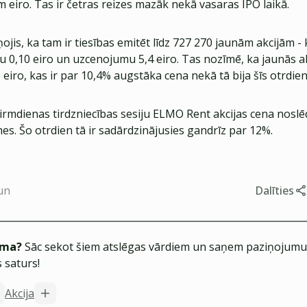
em eiro. Tas ir četras reizes mazāk nekā vasaras IPO laikā.
is, ka tam ir tiesības emitēt līdz 727 270 jaunām akcijām - 
u 0,10 eiro un uzcenojumu 5,4 eiro. Tas nozīmē, ka jaunās a
 eiro, kas ir par 10,4% augstāka cena nekā tā bija šīs otrdi
irmdienas tirdzniecības sesiju ELMO Rent akcijas cena noslē
mes. Šo otrdien tā ir sadārdzinājusies gandrīz par 12%.
un
Dalīties
ēma?
Sāc sekot šiem atslēgas vārdiem un saņem paziņojumus
 saturs!
Akcija