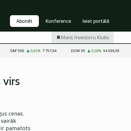
Pašapkalpošanās
Abonēt
Abonēt
Konference
Ieiet portālā
Mans Investoru Klubs
S&P 500
0,62
%
7 757,64
DOW 30
0,28
%
54 036,93
virs
gus cenas.
 vairāk
s ir pamatots