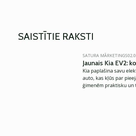
SAISTĪTIE RAKSTI
SATURA MĀRKETINGS
02.0
Jaunais Kia EV2: 
Kia paplašina savu elek
auto, kas kļūs par piee
ģimenēm praktisku un t