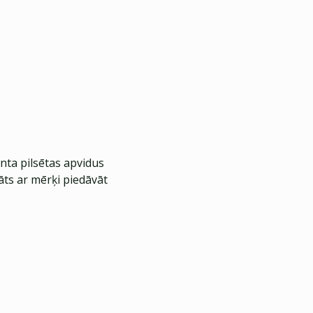
nta pilsētas apvidus
āts ar mērķi piedāvāt