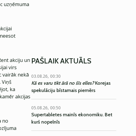
teic uzņēmuma
kcijai
o neesot
PAŠLAIK AKTUĀLS
Rent akciju un
jai virs
c vairāk nekā
03.08.26, 00:30
. Viņš
Kā es varu tikt ārā no šīs elles?
Korejas
jot, ka
spekulāciju bīstamais piemērs
kamēr akcijas
05.08.26, 00:50
Supertabletes mainīs ekonomiku. Bet
a no
kurš nopelnīs
ozījuma