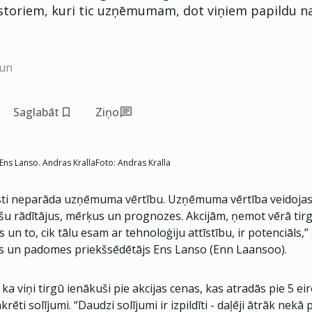
estoriem, kuri tic uzņēmumam, dot viņiem papildu 
aun
Saglabāt
Ziņo
Ens Lanso. Andras Kralla
Foto:
Andras Kralla
īsti neparāda uzņēmuma vērtību. Uzņēmuma vērtība veidojas,
šu rādītājus, mērķus un prognozes. Akcijām, ņemot vērā tirg
 un to, cik tālu esam ar tehnoloģiju attīstību, ir potenciāls,”
js un padomes priekšsēdētājs Ens Lanso (Enn Laansoo).
, ka viņi tirgū ienākuši pie akcijas cenas, kas atradās pie 5 ei
rēti solījumi. “Daudzi solījumi ir izpildīti - daļēji ātrāk nekā 