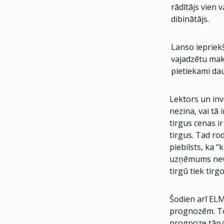
rādītājs vien 
dibinātājs.
Lanso iepriekš
vajadzētu maks
pietiekami da
Lektors un inv
nezina, vai tā 
tirgus cenas i
tirgus. Tad rod
piebilsts, ka “
uzņēmums neva
tirgū tiek tirg
Šodien arī EL
prognozēm. To
prognoze tāpat