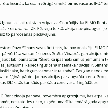
varētu liecināt, ka esam vērtīgāki nekā pirms vasaras IPO,” 
 Igaunijas laikrakstam Aripaev arī norādījis, ka ELMO Rent a
āt 7 eiro vai vairāk. Pēc viņa teiktā, akcija nav pieaugusi, j
udz to pārdošanas piedāvājumi.
estors Pavo Sīmans savukārt teicis, ka nav analizējis ELMO 
ir pārvērtēta vai tomēr nenovērtēta. Viņaprāt gan akciju emisi
r jābūt labi pamatotai. “Šķiet, ka īpašnieki šim uzņēmumam ti
as jautājums, kāpēc tirgus cena ir zemāka,” sacījis P. Sīmans
klasiķi saka, ka tirgum vienmēr ir taisnība”. Tas gan nenozīmē
r mēģināt pārdot jaunas akcijas par augstāku cenu. Proti, 
otas lētāk, tās tur kāds par šādu cenu var arī iegādāties.
MO Rent ziņoja par savu novembra apgrozījumu, kas atpalik
mēr, neskatoties uz to, uzņēmuma šī kalendārā gada apgr
 jau ir pārsniegta.