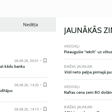
Nedēļa
JAUNĀKĀS Z
VIEDOKĻI
Pieaugušie “iekrīt” uz viltu
06.08.26, 00:01
BIRŽAS JAUNUMI
pat kādu banku
Virši
neto peļņa pirmajā pu
06.08.26, 14:20
VIEDOKĻI
dītājus
Naftas cena zem 80 dolāri
BIRŽAS JAUNUMI
06.08.26, 14:13