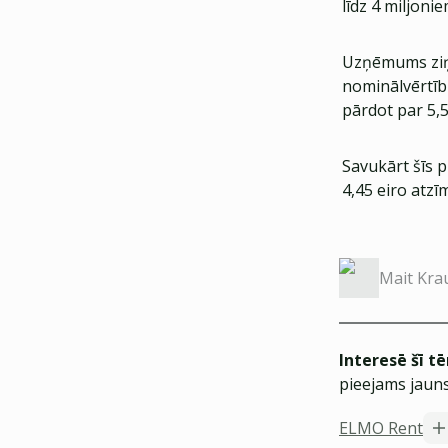
līdz 4 miljoni
Uzņēmums ziņoj
nominālvērtīb
pārdot par 5,5
Savukārt šīs p
4,45 eiro atzī
Mait Kra
Interesē šī t
pieejams jauns
ELMO Rent