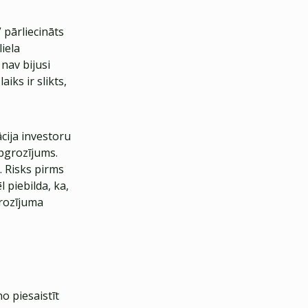
 pārliecināts
liela
nav bijusi
iks ir slikts,
cija investoru
apgrozījums.
. Risks pirms
l piebilda, ka,
rozījuma
o piesaistīt