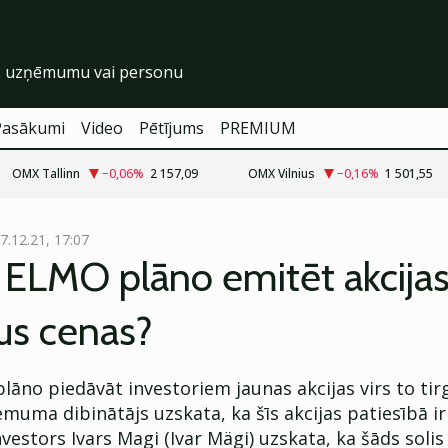
Pasākumi
Video
Pētījums
PREMIUM
OMX Tallinn
−0,06
%
2 157,09
OMX Vilnius
−0,16
%
1 501,55
7.12.21, 17:07
ELMO plāno emitēt akcijas 
gus cenas?
āno piedāvāt investoriem jaunas akcijas virs to tir
uma dibinātājs uzskata, ka šīs akcijas patiesībā ir
investors Ivars Magi (Ivar Mägi) uzskata, ka šāds soli