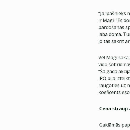
“Ja īpašnieks 
ir Magi. “Es do
pārdošanas spi
laba doma. Turk
jo tas sakrīt a
Vēl Magi saka,
vidū šobrīd na
“Šā gada akcij
IPO bija izteik
raugoties uz 
koeficents eso
Cena strauji
Gaidāmās papi