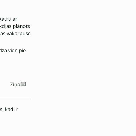
katru ar
kcijas plānots
enas vakarpusē.
dza vien pie
Ziņo
, kad ir