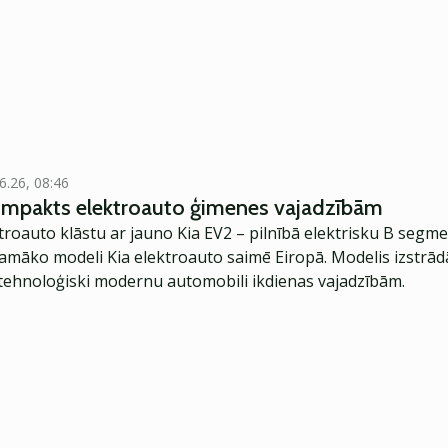
6.26, 08:46
kompakts elektroauto ģimenes vajadzībām
troauto klāstu ar jauno Kia EV2 – pilnībā elektrisku B segme
jamāko modeli Kia elektroauto saimē Eiropā. Modelis izstrād
ehnoloģiski modernu automobili ikdienas vajadzībām.