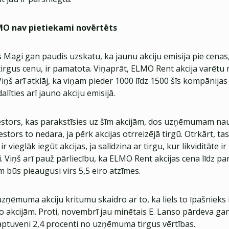
LMO nav pietiekami novērtēts
s Magi gan paudis uzskatu, ka jaunu akciju emisija pie cenas,
irgus cenu, ir pamatota. Viņaprāt, ELMO Rent akcija varētu
Viņš arī atklāj, ka viņam pieder 1000 līdz 1500 šīs kompānijas
alīties arī jauno akciju emisijā.
vestors, kas parakstīsies uz šīm akcijām, dos uzņēmumam na
stors to nedara, ja pērk akcijas otrreizējā tirgū. Otrkārt, ta
r vieglāk iegūt akcijas, ja salīdzina ar tirgu, kur likviditāte i
. Viņš arī pauž pārliecību, ka ELMO Rent akcijas cena līdz p
 būs pieaugusi virs 5,5 eiro atzīmes.
ņēmuma akciju kritumu skaidro ar to, ka liels to īpašnieks 
o akcijām. Proti, novembrī jau minētais E. Lanso pārdeva ga
r aptuveni 2,4 procenti no uzņēmuma tirgus vērtības.