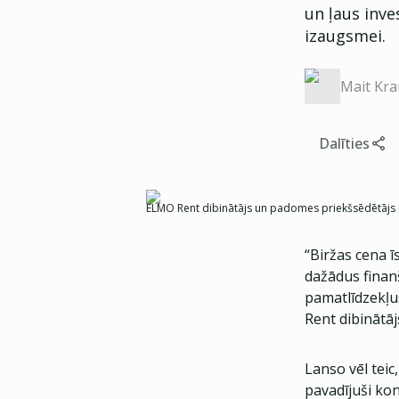
un ļaus inv
izaugsmei.
Mait Kr
Dalīties
ELMO Rent dibinātājs un padomes priekšsēdētājs 
“Biržas cena 
dažādus finan
pamatlīdzekļus
Rent dibinātā
Lanso vēl teic
pavadījuši konk