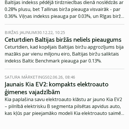
Baltijas indekss pēdējā tirdzniecības dienā noslēdzās ar
0.28% plusu, bet Tallinas birža pieauga visvairāk - par
0.36%. Viļņas indekss pieauga par 0.03%, un Rīgas birža
bija vienīgā, kas noslēdzās negatīvi, indeksam
atkāpjoties par 0.08%.
BIRŽAS JAUNUMI
30.12.22, 10:25
Ceturtdien Baltijas biržās neliels pieaugums
Ceturtdien, kad kopējais Baltijas biržu apgrozījums bija
mazāks par vienu miljonu eiro, Baltijas biržu saliktais
indekss Baltic Benchmark pieauga par 0.13%.
SATURA MĀRKETINGS
02.06.26, 08:46
Jaunais Kia EV2: kompakts elektroauto
ģimenes vajadzībām
Kia paplašina savu elektroauto klāstu ar jauno Kia EV2
– pilnībā elektrisku B segmenta pilsētas apvidus auto,
kas kļūs par pieejamāko modeli Kia elektroauto saimē
Eiropā. Modelis izstrādāts ar mērķi piedāvāt ģimenēm
praktisku un tehnoloģiski modernu automobili