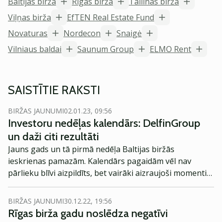
Baltijas birža
Rīgas birža
Tallinas birža
Viļņas birža
EfTEN Real Estate Fund
Novaturas
Nordecon
Snaigė
Vilniaus baldai
Saunum Group
ELMO Rent
SAISTĪTIE RAKSTI
BIRŽAS JAUNUMI
02.01.23, 09:56
Investoru nedēļas kalendārs: DelfinGroup
un daži citi rezultāti
Jauns gads un tā pirmā nedēļa Baltijas biržās
ieskrienas pamazām. Kalendārs pagaidām vēl nav
pārlieku blīvi aizpildīts, bet vairāki aizraujoši momenti
tajā noteikti būs.
BIRŽAS JAUNUMI
30.12.22, 19:56
Rīgas birža gadu noslēdza negatīvi