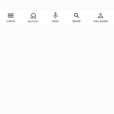
Izvēlne
Jaunumi
Radio
Meklēt
Ieiet portālā
Gunāra Astras iela 8B, Rīga, LV-1082
janis.skupelis@investoruklubs.lv
Abonē
Abonē jaunumus
Reklāma
Publikāciju lietošanas
Vispārējie noteikumi
tiesības
Privātuma politika
Pārtraukt abonēšanu