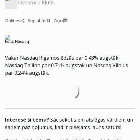
Investoru Klubs
Dalīties
Saglabāt
Ziņo
Foto:
Nasdaq
Vakar Nasdaq Riga noslēdzās par 0.43% augstāk,
Nasdaq Tallinn par 0.71% augstāk un Nasdaq Vilnius
par 0.24% augstāk.
Interesē šī tēma?
Sāc sekot šiem atslēgas vārdiem un
saņem paziņojumus, kad ir pieejams jauns saturs!