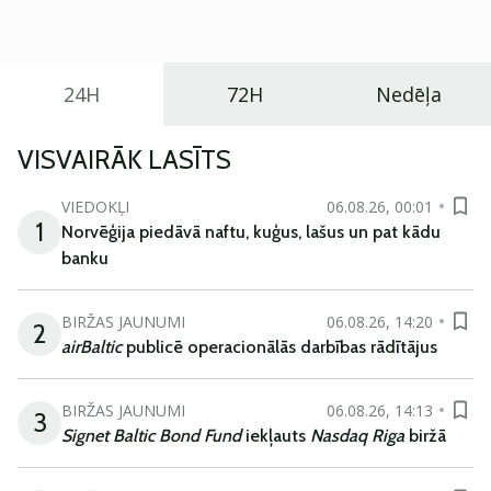
ikdienas vajadzībām.
24H
72H
Nedēļa
VISVAIRĀK LASĪTS
VIEDOKĻI
06.08.26, 00:01
1
Norvēģija piedāvā naftu, kuģus, lašus un pat kādu
banku
BIRŽAS JAUNUMI
06.08.26, 14:20
2
airBaltic
publicē operacionālās darbības rādītājus
BIRŽAS JAUNUMI
06.08.26, 14:13
3
Signet Baltic Bond Fund
iekļauts
Nasdaq Riga
biržā