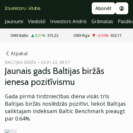
Abonēt
Jaunumi
Viedokļi
Investors Andris
Grāmatas
Pasāk
OMX Baltic
0,11
%
315,32
OMX Riga
−0,56
%
923,11
cebook
Atpakaļ
Twitter)
BALTIJAS BIRŽA
03.01.23, 08:57
Jaunais gads Baltijas biržās
kedIn
ienesa pozitīvismu
ail
Gada pirmā tirdzniecības diena visās trīs
k
Baltijas biržās noslēdzās pozitīvi, liekot Baltijas
saliktajam indeksam Baltic Benchmark pieaugt
par 0.64%.