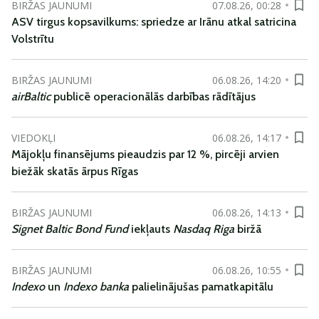
BIRŽAS JAUNUMI
07.08.26, 00:28
ASV tirgus kopsavilkums: spriedze ar Irānu atkal satricina
Volstrītu
BIRŽAS JAUNUMI
06.08.26, 14:20
airBaltic
publicē operacionālās darbības rādītājus
VIEDOKĻI
06.08.26, 14:17
Mājokļu finansējums pieaudzis par 12 %, pircēji arvien
biežāk skatās ārpus Rīgas
BIRŽAS JAUNUMI
06.08.26, 14:13
Signet Baltic Bond Fund
iekļauts
Nasdaq Riga
biržā
BIRŽAS JAUNUMI
06.08.26, 10:55
Indexo
un
Indexo banka
palielinājušas pamatkapitālu