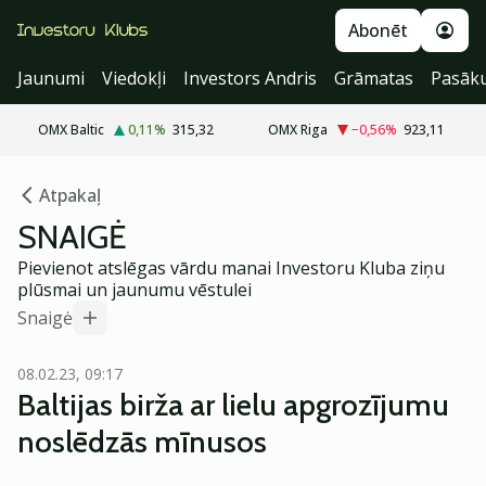
Abonēt
Jaunumi
Viedokļi
Investors Andris
Grāmatas
Pasāk
OMX Baltic
0,11
%
315,32
OMX Riga
−0,56
%
923,11
Atpakaļ
SNAIGĖ
Pievienot atslēgas vārdu manai Investoru Kluba ziņu
plūsmai un jaunumu vēstulei
Snaigė
08.02.23, 09:17
Baltijas birža ar lielu apgrozījumu
noslēdzās mīnusos