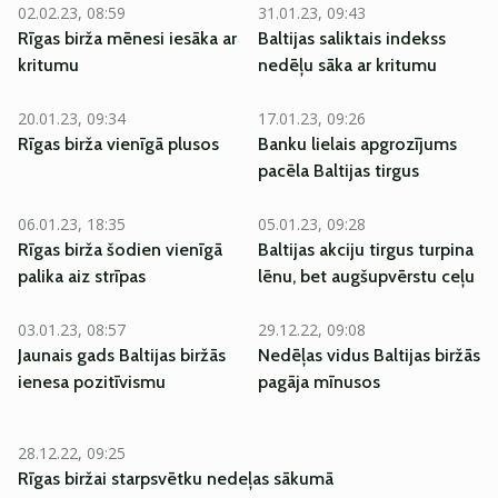
02.02.23, 08:59
31.01.23, 09:43
Rīgas birža mēnesi iesāka ar
Baltijas saliktais indekss
kritumu
nedēļu sāka ar kritumu
20.01.23, 09:34
17.01.23, 09:26
Rīgas birža vienīgā plusos
Banku lielais apgrozījums
pacēla Baltijas tirgus
06.01.23, 18:35
05.01.23, 09:28
Rīgas birža šodien vienīgā
Baltijas akciju tirgus turpina
palika aiz strīpas
lēnu, bet augšupvērstu ceļu
03.01.23, 08:57
29.12.22, 09:08
Jaunais gads Baltijas biržās
Nedēļas vidus Baltijas biržās
ienesa pozitīvismu
pagāja mīnusos
28.12.22, 09:25
Rīgas biržai starpsvētku nedeļas sākumā