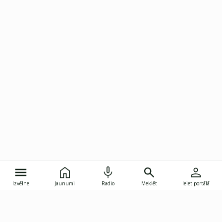
Izvēlne
Jaunumi
Radio
Meklēt
Ieiet portālā