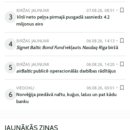
BIRŽAS JAUNUMI
07.08.26, 08:51
3
Virši
neto peļņa pirmajā pusgadā sasniedz 4,2
miljonus eiro
BIRŽAS JAUNUMI
06.08.26, 14:13
4
Signet Baltic Bond Fund
iekļauts
Nasdaq Riga
biržā
BIRŽAS JAUNUMI
06.08.26, 14:20
5
airBaltic
publicē operacionālās darbības rādītājus
VIEDOKĻI
06.08.26, 00:01
6
Norvēģija piedāvā naftu, kuģus, lašus un pat kādu
banku
JAUNĀKĀS ZIŅAS