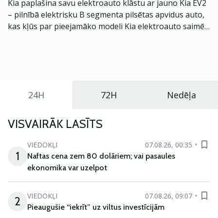
Kia paplašina savu elektroauto klāstu ar jauno Kia EV2
– pilnībā elektrisku B segmenta pilsētas apvidus auto,
kas kļūs par pieejamāko modeli Kia elektroauto saimē
Eiropā. Modelis izstrādāts ar mērķi piedāvāt ģimenēm
praktisku un tehnoloģiski modernu automobili
ikdienas vajadzībām.
24H
72H
Nedēļa
VISVAIRĀK LASĪTS
VIEDOKĻI
07.08.26, 00:35
1
Naftas cena zem 80 dolāriem; vai pasaules
ekonomika var uzelpot
VIEDOKĻI
07.08.26, 09:07
2
Pieaugušie “iekrīt” uz viltus investīcijām