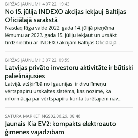
BIRŽAS JAUNUMI
14.07.22, 19:43
No 15. jūlija INDEXO akcijas iekļauj Baltijas
Oficiālajā sarakstā
Nasdaq Riga valde 2022. gada 14. jūlijā pieņēma
lēmumu ar 2022. gada 15. jūliju iekļaut un uzsākt
tirdzniecību ar INDEXO akcijām Baltijas Oficiālajā
sarakstā, liecina biržas publiskotā informācija.
BIRŽAS JAUNUMI
13.07.22, 09:59
Latvijas privāto investoru aktivitāte ir būtiski
palielinājusies
Latvijā, atšķirībā no Igaunijas, ir divu līmeņu
vērtspapīru uzskaites sistēma, kas nozīmē, ka
informācija par vērtspapīru konta turētajiem nav
publiski pieejama. Līdz ar to nav iespējams precīzi
noskaidrot, cik vērtspapīru kontu mūsu valstī šobrīd
SATURA MĀRKETINGS
02.06.26, 08:46
pastāv. Taču ir arī citi kritēriji, pēc kuriem iespējams
Jaunais Kia EV2: kompakts elektroauto
spriest par tirgus attīstību, Investoru Klubu informēja
ģimenes vajadzībām
Nasdaq Riga pārstāvji.