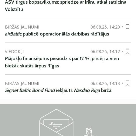
ASV tirgus kopsavilkums: spriedze ar Irānu atkal satricina
Volstrītu
BIRŽAS JAUNUMI
06.08.26, 14:20
airBaltic
publicē operacionālās darbības rādītājus
VIEDOKĻI
06.08.26, 14:17
Mājokļu finansējums pieaudzis par 12 %, pircēji arvien
biežāk skatās ārpus Rīgas
BIRŽAS JAUNUMI
06.08.26, 14:13
Signet Baltic Bond Fund
iekļauts
Nasdaq Riga
biržā