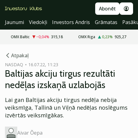
Abonēt
Jaunumi
Viedokļi
Investors Andris
Grāmatas
Pasāk
OMX Baltic
−0,04
%
315,18
OMX Riga
0,23
%
925,27
cebook
Atpakaļ
Twitter)
NASDAQ
16.07.22, 11:23
Baltijas akciju tirgus rezultāti
kedIn
nedēļas izskaņā uzlabojās
ail
Lai gan Baltijas akciju tirgus nedēļa nebija
k
veiksmīga, Tallinā un Viļņā nedēļas noslēgums
izvērtās veiksmīgākas.
Aivar Õepa