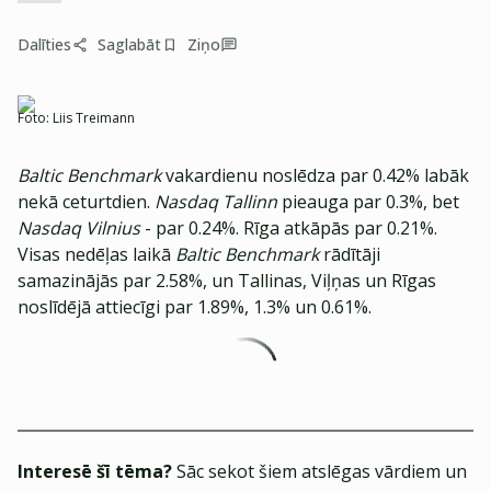
Dalīties
Saglabāt
Ziņo
Foto:
Liis Treimann
Baltic Benchmark
vakardienu noslēdza par 0.42% labāk
nekā ceturtdien.
Nasdaq Tallinn
pieauga par 0.3%, bet
Nasdaq Vilnius
- par 0.24%. Rīga atkāpās par 0.21%.
Visas nedēļas laikā
Baltic Benchmark
rādītāji
samazinājās par 2.58%, un Tallinas, Viļņas un Rīgas
noslīdējā attiecīgi par 1.89%, 1.3% un 0.61%.
Interesē šī tēma?
Sāc sekot šiem atslēgas vārdiem un