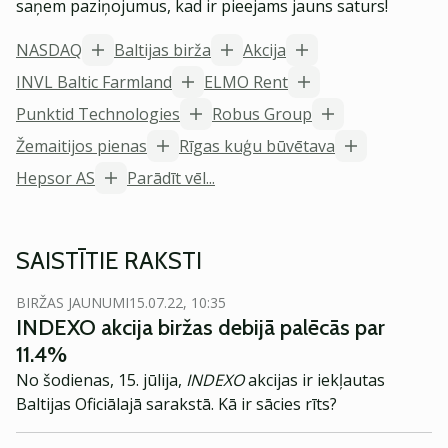
saņem paziņojumus, kad ir pieejams jauns saturs!
NASDAQ
Baltijas birža
Akcija
INVL Baltic Farmland
ELMO Rent
Punktid Technologies
Robus Group
Žemaitijos pienas
Rīgas kuģu būvētava
Hepsor AS
Parādīt vēl...
SAISTĪTIE RAKSTI
BIRŽAS JAUNUMI
15.07.22, 10:35
INDEXO akcija biržas debijā palēcās par
11.4%
No šodienas, 15. jūlija,
INDEXO
akcijas ir iekļautas
Baltijas Oficiālajā sarakstā. Kā ir sācies rīts?