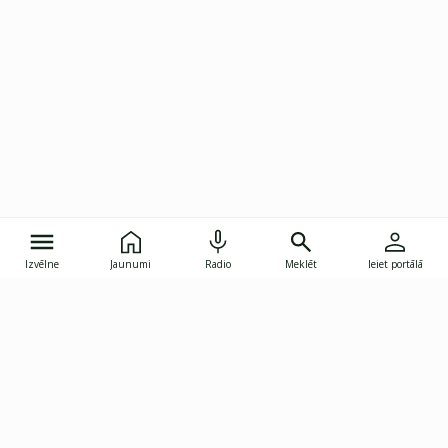
Izvēlne
Jaunumi
Radio
Meklēt
Ieiet portālā
Gunāra Astras iela 8B, Rīga, LV-1082
janis.skupelis@investoruklubs.lv