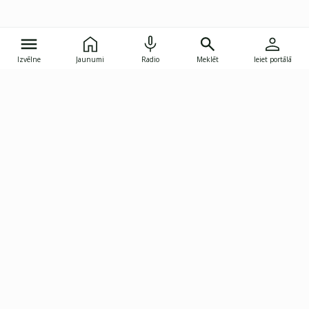
Izvēlne
Jaunumi
Radio
Meklēt
Ieiet portālā
Gunāra Astras iela 8B, Rīga, LV-1082
janis.skupelis@investoruklubs.lv
Abonē
Abonē jaunumus
Reklāma
Publikāciju lietošanas
Vispārējie noteikumi
tiesības
Privātuma politika
Pārtraukt abonēšanu