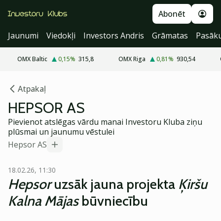
Abonēt
Jaunumi
Viedokļi
Investors Andris
Grāmatas
Pasāk
OMX Baltic
0,15
%
315,8
OMX Riga
0,81
%
930,54
Atpakaļ
HEPSOR AS
Pievienot atslēgas vārdu manai Investoru Kluba ziņu
plūsmai un jaunumu vēstulei
Hepsor AS
18.02.26, 11:30
Hepsor
uzsāk jauna projekta
Ķiršu
Kalna Mājas
būvniecību