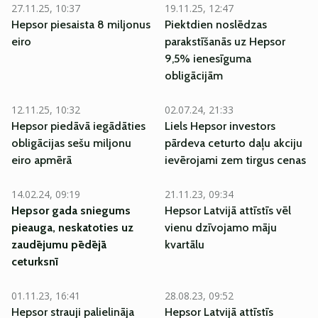
27.11.25, 10:37
19.11.25, 12:47
Hepsor piesaista 8 miljonus
Piektdien noslēdzas
eiro
parakstīšanās uz Hepsor
9,5% ienesīguma
obligācijām
12.11.25, 10:32
02.07.24, 21:33
Hepsor piedāvā iegādāties
Liels Hepsor investors
obligācijas sešu miljonu
pārdeva ceturto daļu akciju
eiro apmērā
ievērojami zem tirgus cenas
14.02.24, 09:19
21.11.23, 09:34
Hepsor gada sniegums
Hepsor Latvijā attīstīs vēl
pieauga, neskatoties uz
vienu dzīvojamo māju
zaudējumu pēdējā
kvartālu
ceturksnī
01.11.23, 16:41
28.08.23, 09:52
Hepsor strauji palielināja
Hepsor Latvijā attīstīs