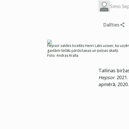
Simo Se
Dalīties
Hepsor valdes loceklis Henri Laks uzsver, ka uzņēm
gaidāmi lielāki pārdošanas un peļņas skaitļi.
Foto:
Andras Kralla
Tallinas birž
Hepsor
. 2021
apmērā, 2020.