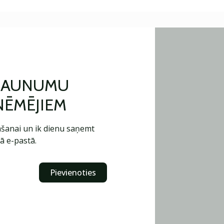
 JAUNUMU
ŅĒMĒJIEM
šanai un ik dienu saņemt
ā e-pastā.
Pievienoties