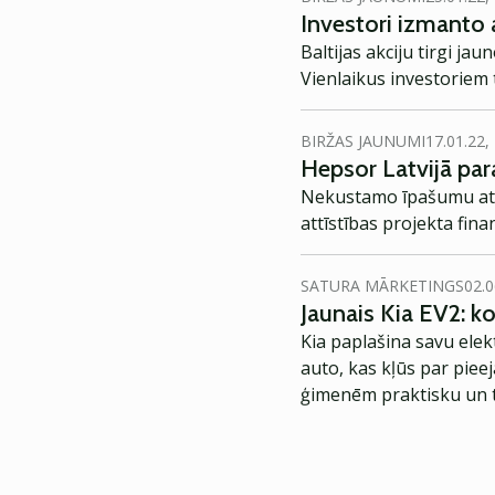
Investori izmanto a
Baltijas akciju tirgi ja
Vienlaikus investoriem t
BIRŽAS JAUNUMI
17.01.22,
Hepsor Latvijā par
Nekustamo īpašumu att
attīstības projekta fina
SATURA MĀRKETINGS
02.0
Jaunais Kia EV2: 
Kia paplašina savu elek
auto, kas kļūs par piee
ģimenēm praktisku un t