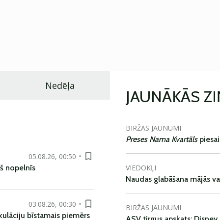
Nedēļa
JAUNĀKĀS Z
BIRŽAS JAUNUMI
Preses Nama Kvartāls
piesa
05.08.26, 00:50
VIEDOKĻI
š nopelnīs
Naudas glabāšana mājās va
03.08.26, 00:30
BIRŽAS JAUNUMI
kulāciju bīstamais piemērs
ASV tirgus apskats: Disney 