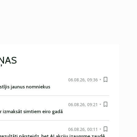
IŅAS
06.08.26, 09:36
istījis jaunus nomniekus
06.08.26, 09:21
r izmaksāt simtiem eiro gadā
06.08.26, 00:11
rezultāti pārsteidz, bet AI akciju izaugsme zaudē