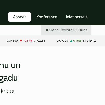
Pašapkalpošanās
Abonēt
Abonēt
Konference
Ieiet portālā
Mans Investoru Klubs
S&P 500
−0,17
%
7 723,55
DOW 30
0,49
%
54 349,12
mu un
 gadu
krities