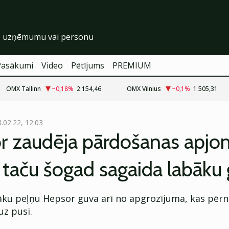
Pasākumi
Video
Pētījums
PREMIUM
OMX Tallinn
−0,18
%
2 154,46
OMX Vilnius
−0,1
%
1 505,31
.02.22, 12:03
r zaudēja pārdošanas apjo
 taču šogad sagaida labāku
āku peļņu Hepsor guva arī no apgrozījuma, kas pērn 
uz pusi.