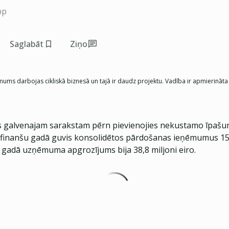
pp
Saglabāt
Ziņo
ums darbojas cikliskā biznesā un tajā ir daudz projektu. Vadība ir apmierināta 
as galvenajam sarakstam pērn pievienojies nekustamo īpašum
. finanšu gadā guvis konsolidētos pārdošanas ieņēmumus 15
 gadā uzņēmuma apgrozījums bija 38,8 miljoni eiro.