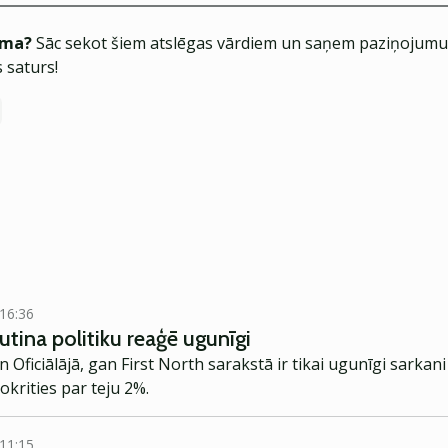
ēma?
Sāc sekot šiem atslēgas vārdiem un saņem paziņojumus
 saturs!
 16:36
Putina politiku reaģē ugunīgi
n Oficiālājā, gan First North sarakstā ir tikai ugunīgi sarkani
krities par teju 2%.
 11:15