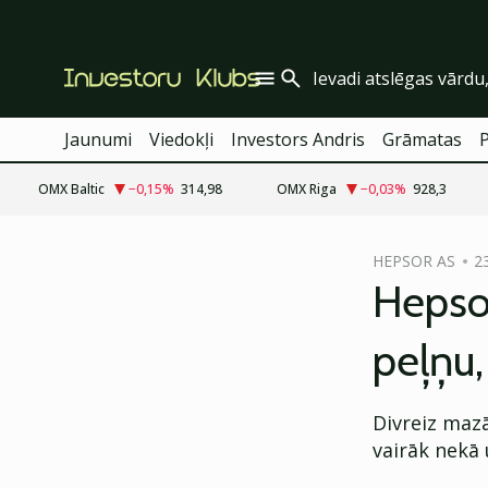
Jaunumi
Viedokļi
Investors Andris
Grāmatas
OMX Baltic
−0,15
%
314,98
OMX Riga
−0,03
%
928,3
cebook
HEPSOR AS
23
Twitter)
Hepso
kedIn
peļņu,
ail
k
Divreiz maz
vairāk nekā 