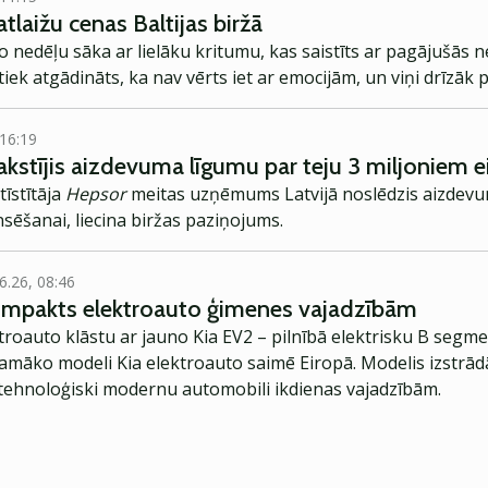
tlaižu cenas Baltijas biržā
uno nedēļu sāka ar lielāku kritumu, kas saistīts ar pagājušās 
iek atgādināts, ka nav vērts iet ar emocijām, un viņi drīzāk pa
 16:19
akstījis aizdevuma līgumu par teju 3 miljoniem e
īstītāja
Hepsor
meitas uzņēmums Latvijā noslēdzis aizdevu
nsēšanai, liecina biržas paziņojums.
6.26, 08:46
kompakts elektroauto ģimenes vajadzībām
troauto klāstu ar jauno Kia EV2 – pilnībā elektrisku B segme
jamāko modeli Kia elektroauto saimē Eiropā. Modelis izstrād
ehnoloģiski modernu automobili ikdienas vajadzībām.