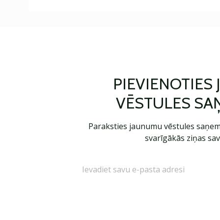
PIEVIENOTIES
VĒSTULES SA
Paraksties jaunumu vēstules saņem
svarīgākās ziņas sav