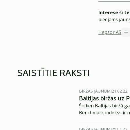
Interesē šī t
pieejams jauns
Hepsor AS
SAISTĪTIE RAKSTI
BIRŽAS JAUNUMI
21.02.22,
Baltijas biržas uz 
Šodien Baltijas biržā ga
Benchmark indekss ir no
BIRŽAS JAUNUMI
25.01.22,