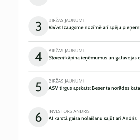
BIRŽAS JAUNUMI
3
Kalve
: Izaugsme nozīmē arī spēju pieņem
BIRŽAS JAUNUMI
4
Storent
kāpina ieņēmumus un gatavojas ob
BIRŽAS JAUNUMI
5
ASV tirgus apskats: Besenta norādes kata
INVESTORS ANDRIS
6
AI karstā gaisa nolaišanu sajūt arī Andris