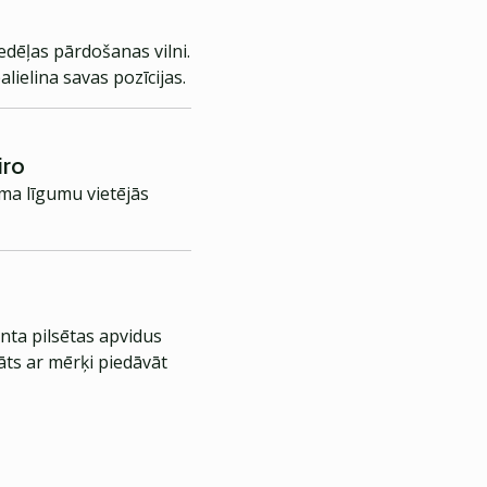
nedēļas pārdošanas vilni.
lielina savas pozīcijas.
iro
ma līgumu vietējās
nta pilsētas apvidus
āts ar mērķi piedāvāt