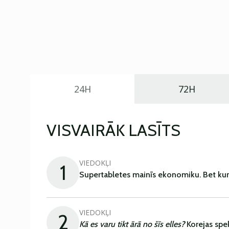
24H
72H
VISVAIRĀK LASĪTS
VIEDOKĻI
1
Supertabletes mainīs ekonomiku. Bet kur
VIEDOKĻI
2
Kā es varu tikt ārā no šīs elles?
Korejas spe