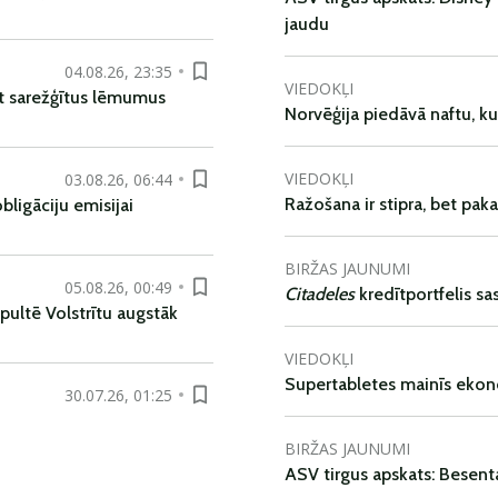
jaudu
04.08.26, 23:35
VIEDOKĻI
t sarežģītus lēmumus
Norvēģija piedāvā naftu, k
VIEDOKĻI
03.08.26, 06:44
Ražošana ir stipra, bet pak
ligāciju emisijai
BIRŽAS JAUNUMI
05.08.26, 00:49
Citadeles
kredītportfelis s
pultē Volstrītu augstāk
VIEDOKĻI
Supertabletes mainīs ekon
30.07.26, 01:25
BIRŽAS JAUNUMI
ASV tirgus apskats: Besent