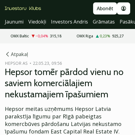
Abonēt
Jaunumi
Viedokļi
Investors Andris
Grāmatas
Pasāk
OMX Baltic
−0,04
%
315,18
OMX Riga
0,23
%
925,27
cebook
Atpakaļ
Twitter)
HEPSOR AS
22.05.23, 09:56
Hepsor tomēr pārdod vienu no
kedIn
saviem komerciālajiem
ail
nekustamajiem īpašumiem
k
Hepsor meitas uzņēmums Hepsor Latvia
parakstīja līgumu par Rīgā pabeigtas
komercbūves pārdošanu Latvijas nekustamo
īpašumu fondam East Capital Real Estate IV.