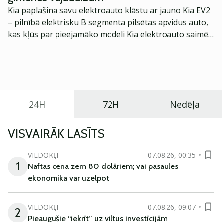
Kia paplašina savu elektroauto klāstu ar jauno Kia EV2
– pilnībā elektrisku B segmenta pilsētas apvidus auto,
kas kļūs par pieejamāko modeli Kia elektroauto saimē
Eiropā. Modelis izstrādāts ar mērķi piedāvāt ģimenēm
praktisku un tehnoloģiski modernu automobili
ikdienas vajadzībām.
24H
72H
Nedēļa
VISVAIRĀK LASĪTS
VIEDOKĻI
07.08.26, 00:35
1
Naftas cena zem 80 dolāriem; vai pasaules
ekonomika var uzelpot
VIEDOKĻI
07.08.26, 09:07
2
Pieaugušie “iekrīt” uz viltus investīcijām