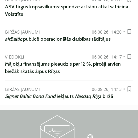
ASV tirgus kopsavilkums: spriedze ar Irānu atkal satricina
Volstrītu
BIRŽAS JAUNUMI
06.08.26, 14:20
airBaltic
publicē operacionālās darbības rādītājus
VIEDOKĻI
06.08.26, 14:17
Mājokļu finansējums pieaudzis par 12 %, pircēji arvien
biežāk skatās ārpus Rīgas
BIRŽAS JAUNUMI
06.08.26, 14:13
Signet Baltic Bond Fund
iekļauts
Nasdaq Riga
biržā