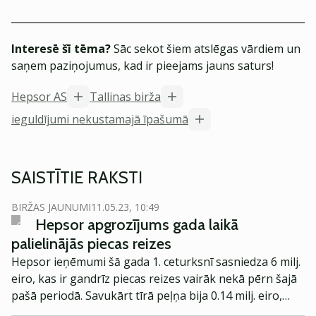
Interesē šī tēma?
Sāc sekot šiem atslēgas vārdiem un
saņem paziņojumus, kad ir pieejams jauns saturs!
Hepsor AS
Tallinas birža
ieguldījumi nekustamajā īpašumā
SAISTĪTIE RAKSTI
BIRŽAS JAUNUMI
11.05.23, 10:49
Hepsor apgrozījums gada laikā
palielinājās piecas reizes
Hepsor ieņēmumi šā gada 1. ceturksnī sasniedza 6 milj.
eiro, kas ir gandrīz piecas reizes vairāk nekā pērn šajā
pašā periodā. Savukārt tīrā peļņa bija 0.14 milj. eiro,
liecina paziņojums biržā.