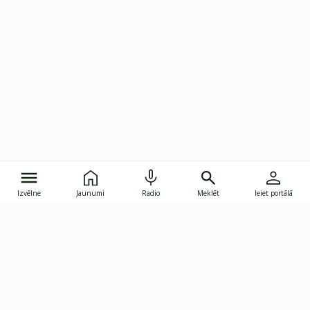
Izvēlne
Jaunumi
Radio
Meklēt
Ieiet portālā
Gunāra Astras iela 8B, Rīga, LV-1082
janis.skupelis@investoruklubs.lv