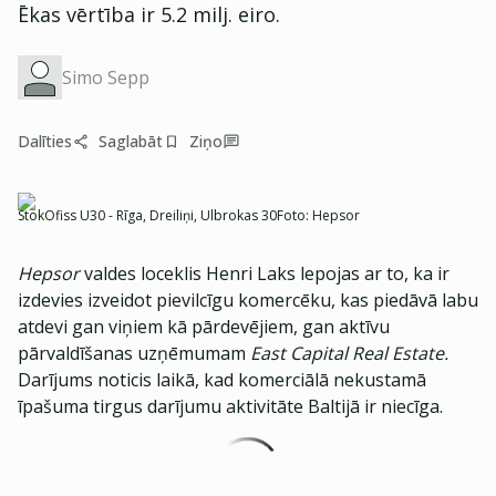
Ēkas vērtība ir 5.2 milj. eiro.
Simo Sepp
Dalīties
Saglabāt
Ziņo
StokOfiss U30 - Rīga, Dreiliņi, Ulbrokas 30
Foto:
Hepsor
Hepsor
valdes loceklis Henri Laks lepojas ar to, ka ir
izdevies izveidot pievilcīgu komercēku, kas piedāvā labu
atdevi gan viņiem kā pārdevējiem, gan aktīvu
pārvaldīšanas uzņēmumam
East Capital Real Estate.
Darījums noticis laikā, kad komerciālā nekustamā
īpašuma tirgus darījumu aktivitāte Baltijā ir niecīga.