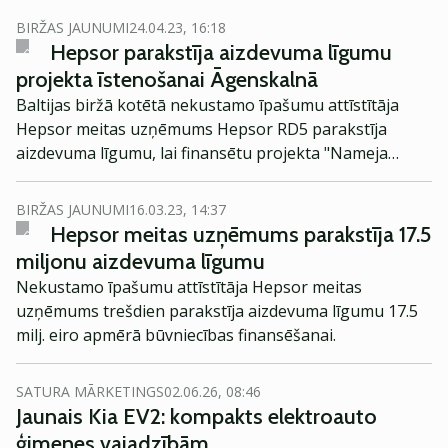
BIRŽAS JAUNUMI
24.04.23, 16:18
Hepsor parakstīja aizdevuma līgumu
projekta īstenošanai Āgenskalnā
Baltijas biržā kotētā nekustamo īpašumu attīstītāja
Hepsor meitas uzņēmums Hepsor RD5 parakstīja
aizdevuma līgumu, lai finansētu projekta "Nameja
Rezidence" būvniecību.
BIRŽAS JAUNUMI
16.03.23, 14:37
Hepsor meitas uzņēmums parakstīja 17.5
miljonu aizdevuma līgumu
Nekustamo īpašumu attīstītāja Hepsor meitas
uzņēmums trešdien parakstīja aizdevuma līgumu 17.5
milj. eiro apmērā būvniecības finansēšanai.
SATURA MĀRKETINGS
02.06.26, 08:46
Jaunais Kia EV2: kompakts elektroauto
ģimenes vajadzībām