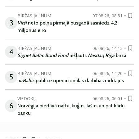
BIRŽAS JAUNUMI
07.08.26, 08:51
3
Virši
neto peļņa pirmajā pusgadā sasniedz 4,2
miljonus eiro
BIRŽAS JAUNUMI
06.08.26, 14:13
4
Signet Baltic Bond Fund
iekļauts
Nasdaq Riga
biržā
BIRŽAS JAUNUMI
06.08.26, 14:20
5
airBaltic
publicē operacionālās darbības rādītājus
VIEDOKĻI
06.08.26, 00:01
6
Norvēģija piedāvā naftu, kuģus, lašus un pat kādu
banku