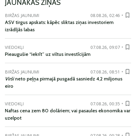
JAUNĀKĀS ZIŅAS
BIRŽAS JAUNUMI
08.08.26, 02:46
ASV tirgus apskats: kāpēc sliktas ziņas investoriem
izrādījās labas
VIEDOKĻI
07.08.26, 09:07
Pieaugušie “iekrīt” uz viltus investīcijām
BIRŽAS JAUNUMI
07.08.26, 08:51
Virši
neto peļņa pirmajā pusgadā sasniedz 4,2 miljonus
eiro
VIEDOKĻI
07.08.26, 00:35
Naftas cena zem 80 dolāriem; vai pasaules ekonomika var
uzelpot
BIRŽAS JAUNUMI
07.08.26, 00:28