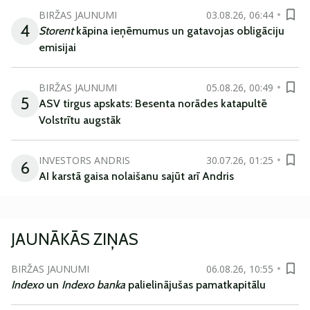
BIRŽAS JAUNUMI
03.08.26, 06:44
4
Storent
kāpina ieņēmumus un gatavojas obligāciju
emisijai
BIRŽAS JAUNUMI
05.08.26, 00:49
5
ASV tirgus apskats: Besenta norādes katapultē
Volstrītu augstāk
INVESTORS ANDRIS
30.07.26, 01:25
6
AI karstā gaisa nolaišanu sajūt arī Andris
JAUNĀKĀS ZIŅAS
BIRŽAS JAUNUMI
06.08.26, 10:55
Indexo
un
Indexo banka
palielinājušas pamatkapitālu