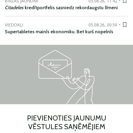
BIRŽAS JAUNUMI
05.08.26, 11:42
Citadeles
kredītportfelis sasniedz rekordaugstu līmeni
VIEDOKĻI
05.08.26, 00:50
Supertabletes mainīs ekonomiku. Bet kurš nopelnīs
PIEVIENOTIES JAUNUMU
VĒSTULES SAŅĒMĒJIEM