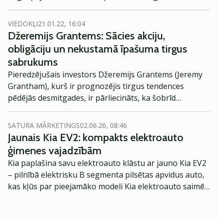
Äripäev rakstītajā viedokļu stāstā saka doktors
Aleksandrs Elders, pasaulslavens treideris ar igauņu
VIEDOKĻI
21.01.22, 16:04
saknēm. Izanalizējot Tallinas biržas pašreizējo stāvokli,
Džeremijs Grantems: Sācies akciju,
viņam ir vērtīgs ieteikums ikvienam investoram un jo
obligāciju un nekustamā īpašuma tirgus
īpaši - optimistiskam iesācējam.
sabrukums
Pieredzējušais investors Džeremijs Grantems (Jeremy
Grantham), kurš ir prognozējis tirgus tendences
pēdējās desmitgades, ir pārliecināts, ka šobrīd
saskaramies ar vēsturisku akciju cenu kritumu – teju
50% - , un Federālā rezervju sistēma (FRS) to nespēs
SATURA MĀRKETINGS
02.06.26, 08:46
apturēt, ziņo Bloomberg.
Jaunais Kia EV2: kompakts elektroauto
ģimenes vajadzībām
Kia paplašina savu elektroauto klāstu ar jauno Kia EV2
– pilnībā elektrisku B segmenta pilsētas apvidus auto,
kas kļūs par pieejamāko modeli Kia elektroauto saimē
Eiropā. Modelis izstrādāts ar mērķi piedāvāt ģimenēm
praktisku un tehnoloģiski modernu automobili