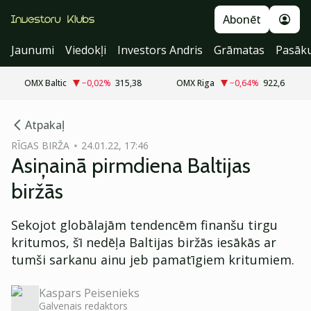
Abonēt
Jaunumi
Viedokļi
Investors Andris
Grāmatas
Pasāk
OMX Baltic
−0,02
%
315,38
OMX Riga
−0,64
%
922,6
cebook
Atpakaļ
Twitter)
RĪGAS BIRŽA
24.01.22, 17:46
Asiņainā pirmdiena Baltijas
kedIn
biržās
ail
Sekojot globālajām tendencēm finanšu tirgu
k
kritumos, šī nedēļa Baltijas biržās iesākās ar
tumši sarkanu ainu jeb pamatīgiem kritumiem.
Kaspars Peisenieks
Galvenais redaktors