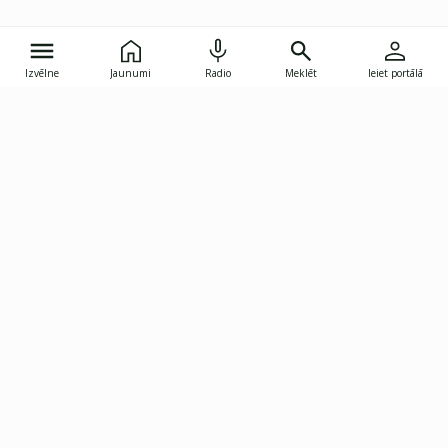
Izvēlne
Jaunumi
Radio
Meklēt
Ieiet portālā
Gunāra Astras iela 8B, Rīga, LV-1082
janis.skupelis@investoruklubs.lv
Abonē
Abonē jaunumus
Reklāma
Publikāciju lietošanas
Vispārējie noteikumi
tiesības
Privātuma politika
Pārtraukt abonēšanu
Iestatījumu pārvaldība