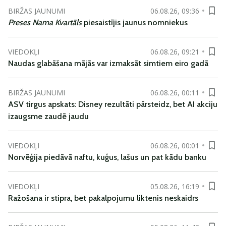
BIRŽAS JAUNUMI
06.08.26, 09:36
Preses Nama Kvartāls
piesaistījis jaunus nomniekus
VIEDOKĻI
06.08.26, 09:21
Naudas glabāšana mājās var izmaksāt simtiem eiro gadā
BIRŽAS JAUNUMI
06.08.26, 00:11
ASV tirgus apskats: Disney rezultāti pārsteidz, bet AI akciju
izaugsme zaudē jaudu
VIEDOKĻI
06.08.26, 00:01
Norvēģija piedāvā naftu, kuģus, lašus un pat kādu banku
VIEDOKĻI
05.08.26, 16:19
Ražošana ir stipra, bet pakalpojumu liktenis neskaidrs