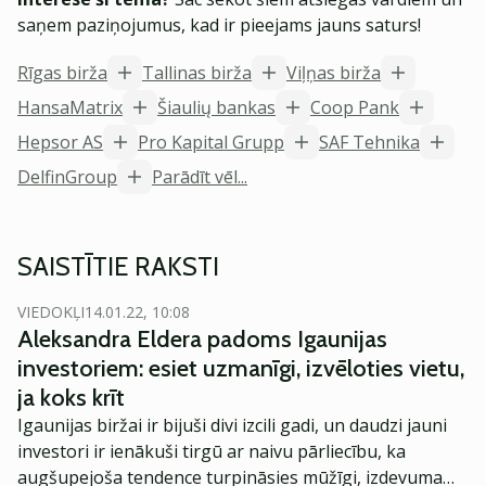
saņem paziņojumus, kad ir pieejams jauns saturs!
Rīgas birža
Tallinas birža
Viļņas birža
HansaMatrix
Šiaulių bankas
Coop Pank
Hepsor AS
Pro Kapital Grupp
SAF Tehnika
DelfinGroup
Parādīt vēl...
SAISTĪTIE RAKSTI
VIEDOKĻI
14.01.22, 10:08
Aleksandra Eldera padoms Igaunijas
investoriem: esiet uzmanīgi, izvēloties vietu,
ja koks krīt
Igaunijas biržai ir bijuši divi izcili gadi, un daudzi jauni
investori ir ienākuši tirgū ar naivu pārliecību, ka
augšupejoša tendence turpināsies mūžīgi, izdevumam