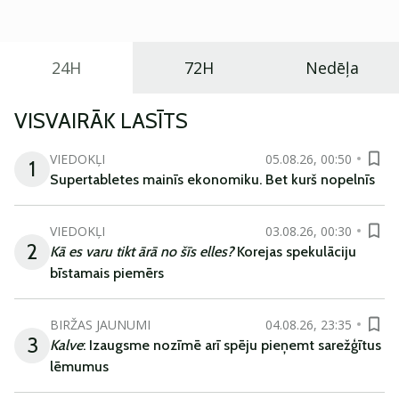
ikdienas vajadzībām.
24H
72H
Nedēļa
VISVAIRĀK LASĪTS
VIEDOKĻI
05.08.26, 00:50
1
Supertabletes mainīs ekonomiku. Bet kurš nopelnīs
VIEDOKĻI
03.08.26, 00:30
2
Kā es varu tikt ārā no šīs elles?
Korejas spekulāciju
bīstamais piemērs
BIRŽAS JAUNUMI
04.08.26, 23:35
3
Kalve
: Izaugsme nozīmē arī spēju pieņemt sarežģītus
lēmumus