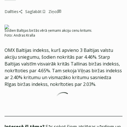
Dalīties
Saglabāt
Ziņo
Šodien Baltijas biržās vērā ņemami akciju cenu kritumi.
Foto:
Andras Kralla
OMX Baltijas indekss, kurš apvieno 3 Baltijas valstu
akciju sniegumu, šodien nokritās par 4.46%. Starp
Baltijas valstīm visvairāk kritās Tallinas biržas indekss,
nokrītoties par 4.65%. Tam sekoja Viļņas biržas indekss
ar 2.40% kritumu un vismazāko kritumu sasniedza
Rīgas biržas indekss, nokrītoties par 2.03%.
Interesē šī tēma?
Sāc sekot šiem atslēgas vārdiem un