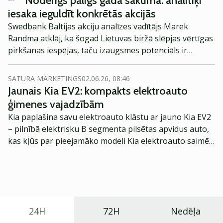
Noderīgs palīgs gada sākumā: analītiķi
iesaka ieguldīt konkrētās akcijās
Swedbank Baltijas akciju analīzes vadītājs Marek
Randma atklāj, ka šogad Lietuvas biržā slēpjas vērtīgas
pirkšanas iespējas, taču izaugsmes potenciāls ir
atrodams arī Tallinas biržas uzņēmumos.
SATURA MĀRKETINGS
02.06.26, 08:46
Jaunais Kia EV2: kompakts elektroauto
ģimenes vajadzībām
Kia paplašina savu elektroauto klāstu ar jauno Kia EV2
– pilnībā elektrisku B segmenta pilsētas apvidus auto,
kas kļūs par pieejamāko modeli Kia elektroauto saimē
Eiropā. Modelis izstrādāts ar mērķi piedāvāt ģimenēm
praktisku un tehnoloģiski modernu automobili
ikdienas vajadzībām.
24H
72H
Nedēļa