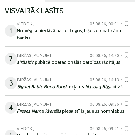
VISVAIRĀK LASĪTS
VIEDOKĻI
06.08.26, 00:01
1
Norvēģija piedāvā naftu, kuģus, lašus un pat kādu
banku
BIRŽAS JAUNUMI
06.08.26, 14:20
2
airBaltic
publicē operacionālās darbības rādītājus
BIRŽAS JAUNUMI
06.08.26, 14:13
3
Signet Baltic Bond Fund
iekļauts
Nasdaq Riga
biržā
BIRŽAS JAUNUMI
06.08.26, 09:36
4
Preses Nama Kvartāls
piesaistījis jaunus nomniekus
VIEDOKĻI
06.08.26, 09:21