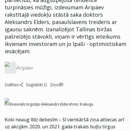
pārliecību, ka augšupejoša tendence
turpināsies mūžīgi, izdevumam Äripäev
rakstītajā viedokļu stāstā saka doktors
Aleksandrs Elders, pasaulslavens treideris ar
igauņu saknēm. Izanalizējot Tallinas biržas
pašreizējo stāvokli, viņam ir vērtīgs ieteikums
ikvienam investoram un jo īpaši - optimistiskam
iesācējam.
Äripäev
Dalīties
Saglabāt
Ziņo
Profesionāls tirgotājs Aleksandrs Elders
Foto:
Erakogu
Koki neaug līdz debesīm – šī vienkāršā ziņa attiecas arī
uz akcijām. 2020. un 2021. gada trakais buļļu tirgus