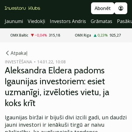
Abonēt
Jaunumi
Viedokļi
Investors Andris
Grāmatas
Pasāk
OMX Baltic
−0,04
%
315,18
OMX Riga
0,23
%
925,27
cebook
Atpakaļ
Twitter)
INVESTĒŠANA
14.01.22, 10:08
Aleksandra Eldera padoms
kedIn
Igaunijas investoriem: esiet
ail
uzmanīgi, izvēloties vietu, ja
k
koks krīt
Igaunijas biržai ir bijuši divi izcili gadi, un daudzi
jauni investori ir ienākuši tirgū ar naivu