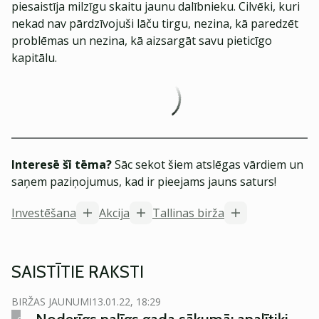
piesaistīja milzīgu skaitu jaunu dalībnieku. Cilvēki, kuri
nekad nav pārdzīvojuši lāču tirgu, nezina, kā paredzēt
problēmas un nezina, kā aizsargāt savu pieticīgo
kapitālu.
Interesē šī tēma?
Sāc sekot šiem atslēgas vārdiem un
saņem paziņojumus, kad ir pieejams jauns saturs!
Investēšana
Akcija
Tallinas birža
SAISTĪTIE RAKSTI
BIRŽAS JAUNUMI
13.01.22, 18:29