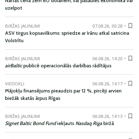
Naftas cena zem 80 dolāriem; vai pasaules ekonomika var
uzelpot
BIRŽAS JAUNUMI
07.08.26, 00:28
ASV tirgus kopsavilkums: spriedze ar Irānu atkal satricina
Volstrītu
BIRŽAS JAUNUMI
06.08.26, 14:20
airBaltic
publicē operacionālās darbības rādītājus
VIEDOKĻI
06.08.26, 14:17
Mājokļu finansējums pieaudzis par 12 %, pircēji arvien
biežāk skatās ārpus Rīgas
BIRŽAS JAUNUMI
06.08.26, 14:13
Signet Baltic Bond Fund
iekļauts
Nasdaq Riga
biržā