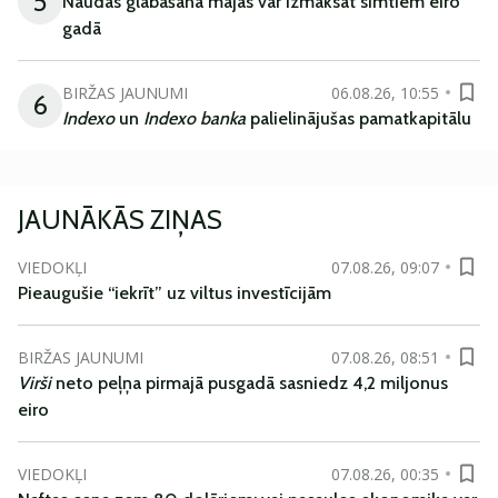
5
Naudas glabāšana mājās var izmaksāt simtiem eiro
gadā
BIRŽAS JAUNUMI
06.08.26, 10:55
6
Indexo
un
Indexo banka
palielinājušas pamatkapitālu
JAUNĀKĀS ZIŅAS
VIEDOKĻI
07.08.26, 09:07
Pieaugušie “iekrīt” uz viltus investīcijām
BIRŽAS JAUNUMI
07.08.26, 08:51
Virši
neto peļņa pirmajā pusgadā sasniedz 4,2 miljonus
eiro
VIEDOKĻI
07.08.26, 00:35