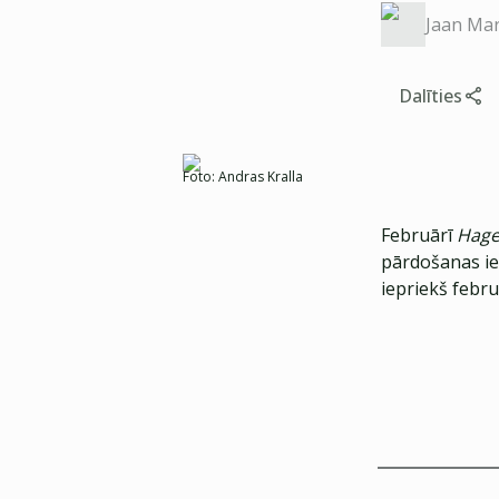
Jaan Mar
Dalīties
Foto:
Andras Kralla
Februārī
Hage
pārdošanas ie
iepriekš febru