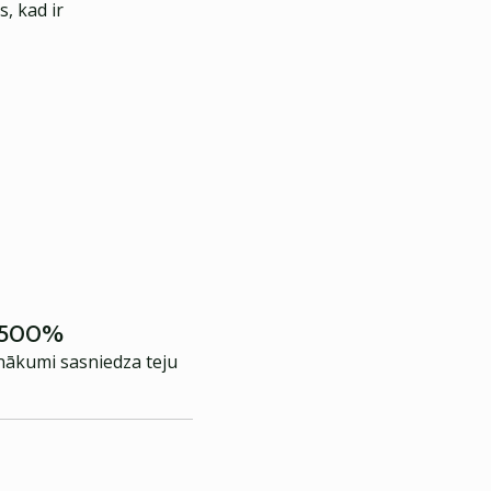
, kad ir
ā 500%
nākumi sasniedza teju