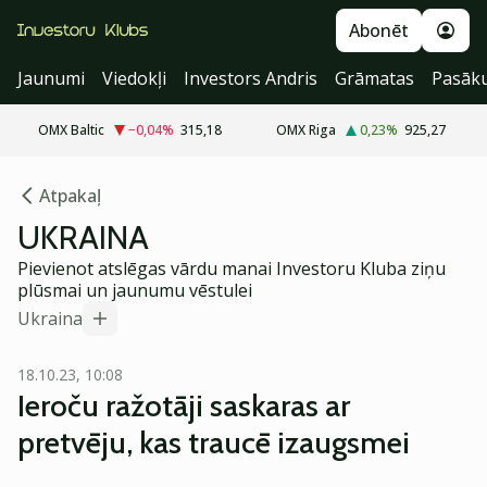
Abonēt
Jaunumi
Viedokļi
Investors Andris
Grāmatas
Pasāk
OMX Baltic
−0,04
%
315,18
OMX Riga
0,23
%
925,27
Atpakaļ
UKRAINA
Pievienot atslēgas vārdu manai Investoru Kluba ziņu
plūsmai un jaunumu vēstulei
Ukraina
18.10.23, 10:08
Ieroču ražotāji saskaras ar
pretvēju, kas traucē izaugsmei