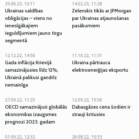
29.06.23, 10:11
14.02.23, 11:28
Ukrainas valdības
Zelenskis tikās ar JPMorgan
obligācijas – viens no
par Ukrainas atjaunošanas
ienesīgākajiem
pasākumiem
ieguldījumiem jauno tirgu
segmentā
12.12.22, 14:56
11.10.22, 11:31
Gada inflācija Krievijā
Ukraina pārtrauca
samazinājusies līdz 12%,
elektroenerģijas eksportu
Ukrainā palikusi gandrīz
nemainīga
27.09.22, 11:25
12.09.22, 15:56
OECD samazinājusi globālās
Dabasgāzes cena šodien ir
ekonomikas izaugsmes
strauji kritusies
prognozi 2023. gadam
01.09.22, 12:32
26.08.22, 10:53