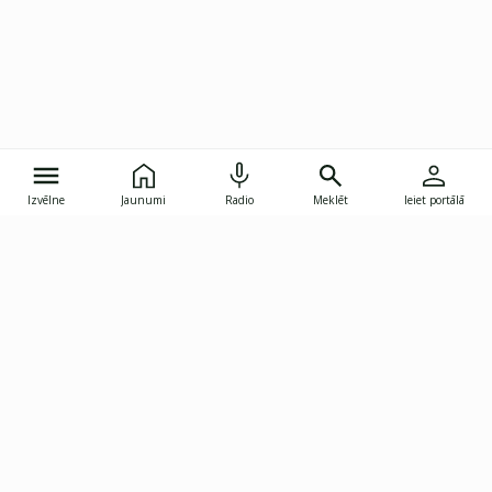
Izvēlne
Jaunumi
Radio
Meklēt
Ieiet portālā
Gunāra Astras iela 8B, Rīga, LV-1082
janis.skupelis@investoruklubs.lv
Abonē
Abonē jaunumus
Reklāma