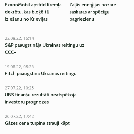
ExxonMobil apstrīd Kremļa
Zaļās enerģijas nozare
dekrētu, kas bloķē tā
saskaras ar spēcīgu
iziešanu no Krievijas
pagriezienu
22.08.22, 16:14
S&P paaugstināja Ukrainas reitingu uz
CCC+
19.08.22, 08:25
Fitch paaugstina Ukrainas reitingu
27.07.22, 10:25
UBS finanšu rezultāti neatspēkoja
investoru prognozes
26.07.22, 17:42
Gāzes cena turpina strauji kāpt