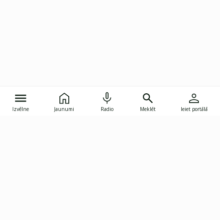
Izvēlne
Jaunumi
Radio
Meklēt
Ieiet portālā
Gunāra Astras iela 8B, Rīga, LV-1082
janis.skupelis@investoruklubs.lv
Abonē
Abonē jaunumus