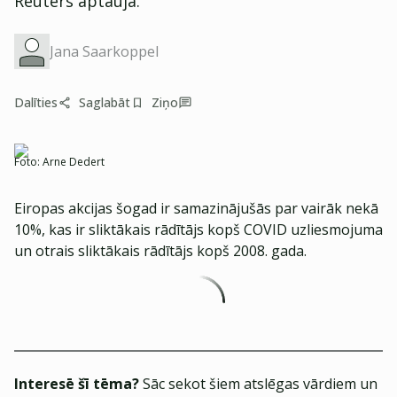
Reuters aptauja.
Jana Saarkoppel
Dalīties
Saglabāt
Ziņo
Foto:
Arne Dedert
Eiropas akcijas šogad ir samazinājušās par vairāk nekā
10%, kas ir sliktākais rādītājs kopš COVID uzliesmojuma
un otrais sliktākais rādītājs kopš 2008. gada.
Interesē šī tēma?
Sāc sekot šiem atslēgas vārdiem un