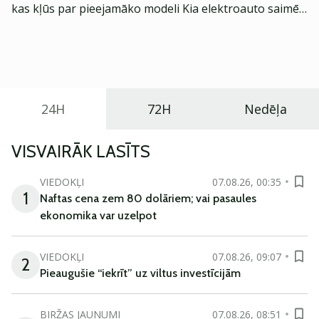
kas kļūs par pieejamāko modeli Kia elektroauto saimē
Eiropā. Modelis izstrādāts ar mērķi piedāvāt ģimenēm
praktisku un tehnoloģiski modernu automobili
ikdienas vajadzībām.
24H
72H
Nedēļa
VISVAIRĀK LASĪTS
VIEDOKĻI
07.08.26, 00:35
1
Naftas cena zem 80 dolāriem; vai pasaules
ekonomika var uzelpot
VIEDOKĻI
07.08.26, 09:07
2
Pieaugušie “iekrīt” uz viltus investīcijām
BIRŽAS JAUNUMI
07.08.26, 08:51