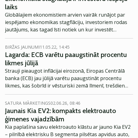
laiks
Globālajiem ekonomistiem arvien vairāk runājot par
iespējamo ekonomikas stagflāciju, investoriem rodas
jautājums, kas tagad īsti notiek un kur investēt
stagflācijā? Pirmkārt, ir jāsaprot pati stagflācija: kas tā
ir, kādas briesmas tā rada, kādas iespējas tā sniedz
BIRŽAS JAUNUMI
11.05.22, 14:45
globālajai ekonomikai? Atbild investīciju konsultāciju
Lagarda: ECB varētu paaugstināt procentu
uzņēmuma Monsoon Capital vadītāja Eglė Džiugytė.
likmes jūlijā
Strauji pieaugot inflācijai eirozonā, Eiropas Centrālā
banka (ECB) jau jūlijā varētu paaugstināt procentu
likmes, kas šobrīd ir vēsturiski zemā līmenī, trešdien
paziņoja ECB vadītāja Kristīne Lagarda (Christine
Lagarde).
SATURA MĀRKETINGS
02.06.26, 08:46
Jaunais Kia EV2: kompakts elektroauto
ģimenes vajadzībām
Kia paplašina savu elektroauto klāstu ar jauno Kia EV2
– pilnībā elektrisku B segmenta pilsētas apvidus auto,