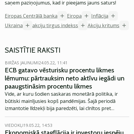
saņem paziņojumus, kad ir pieejams jauns saturs!
Eiropas Centrālā banka
Eiropa
Inflācija
Ukraina
akciju tirgus indekss
Akciju kritums
SAISTĪTIE RAKSTI
BIRŽAS JAUNUMI
24.05.22, 11:41
ECB gatavo vēsturisku procentu likmes
lēmumu: pārtrauksim neto aktīvu iegādi un
paaugstināsim procentu likmes
Vide, ar kuru šodien saskaras monetārā politika, ir
būtiski mainījusies kopš pandēmijas. Šajā periodā
izmantotie līdzekļi bija paredzēti, lai cīnītos pret
pastāvīgi zemo inflāciju, un tie vairs nav aktuāli.
VIEDOKĻI
19.05.22, 14:53
Ekonomiskā stagflācija ir investoru iespēju