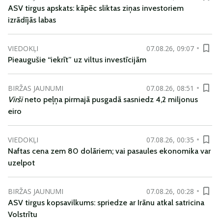
ASV tirgus apskats: kāpēc sliktas ziņas investoriem
izrādījās labas
VIEDOKĻI
07.08.26, 09:07
Pieaugušie “iekrīt” uz viltus investīcijām
BIRŽAS JAUNUMI
07.08.26, 08:51
Virši
neto peļņa pirmajā pusgadā sasniedz 4,2 miljonus
eiro
VIEDOKĻI
07.08.26, 00:35
Naftas cena zem 80 dolāriem; vai pasaules ekonomika var
uzelpot
BIRŽAS JAUNUMI
07.08.26, 00:28
ASV tirgus kopsavilkums: spriedze ar Irānu atkal satricina
Volstrītu