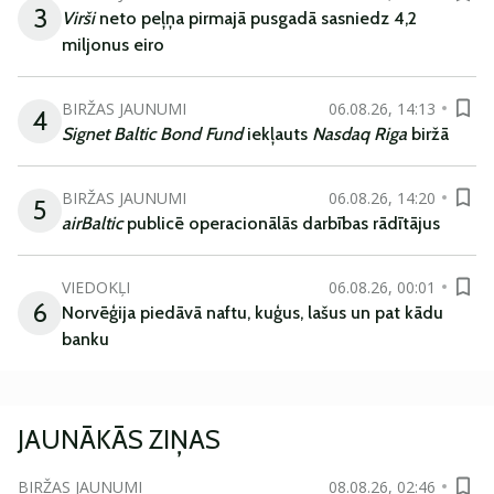
3
Virši
neto peļņa pirmajā pusgadā sasniedz 4,2
miljonus eiro
BIRŽAS JAUNUMI
06.08.26, 14:13
4
Signet Baltic Bond Fund
iekļauts
Nasdaq Riga
biržā
BIRŽAS JAUNUMI
06.08.26, 14:20
5
airBaltic
publicē operacionālās darbības rādītājus
VIEDOKĻI
06.08.26, 00:01
6
Norvēģija piedāvā naftu, kuģus, lašus un pat kādu
banku
JAUNĀKĀS ZIŅAS
BIRŽAS JAUNUMI
08.08.26, 02:46