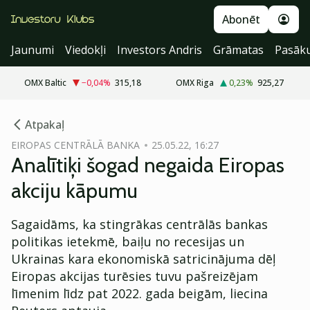
Abonēt
Jaunumi
Viedokļi
Investors Andris
Grāmatas
Pasāk
OMX Baltic
−0,04
%
315,18
OMX Riga
0,23
%
925,27
cebook
Atpakaļ
Twitter)
EIROPAS CENTRĀLĀ BANKA
25.05.22, 16:27
Analītiķi šogad negaida Eiropas
kedIn
akciju kāpumu
ail
Sagaidāms, ka stingrākas centrālās bankas
k
politikas ietekmē, baiļu no recesijas un
Ukrainas kara ekonomiskā satricinājuma dēļ
Eiropas akcijas turēsies tuvu pašreizējam
līmenim līdz pat 2022. gada beigām, liecina