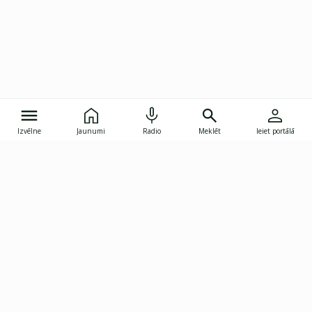
Izvēlne
Jaunumi
Radio
Meklēt
Ieiet portālā
Gunāra Astras iela 8B, Rīga, LV-1082
janis.skupelis@investoruklubs.lv
Abonē
Abonē jaunumus
Reklāma