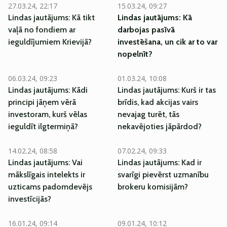
27.03.24, 22:17
15.03.24, 09:27
Lindas jautājums: Kā tikt
Lindas jautājums: Kā
vaļā no fondiem ar
darbojas pasīvā
ieguldījumiem Krievijā?
investēšana, un cik ar to var
nopelnīt?
06.03.24, 09:23
01.03.24, 10:08
Lindas jautājums: Kādi
Lindas jautājums: Kurš ir tas
principi jāņem vērā
brīdis, kad akcijas vairs
investoram, kurš vēlas
nevajag turēt, tās
ieguldīt ilgtermiņā?
nekavējoties jāpārdod?
14.02.24, 08:58
07.02.24, 09:33
Lindas jautājums: Vai
Lindas jautājums: Kad ir
mākslīgais intelekts ir
svarīgi pievērst uzmanību
uzticams padomdevējs
brokeru komisijām?
investīcijās?
16.01.24, 09:14
09.01.24, 10:12