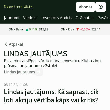
Abonēt
Jaunumi
Viedokļi
Investors Andris
Grāmatas
Pasāk
OMX Baltic
0,11
%
315,32
OMX Riga
−0,56
%
923,11
Atpakaļ
LINDAS JAUTĀJUMS
Pievienot atslēgas vārdu manai Investoru Kluba ziņu
plūsmai un jaunumu vēstulei
Lindas jautājums
03.10.24, 11:08
Lindas jautājums: Kā saprast, cik
ļoti akciju vērtība kāps vai kritīs?