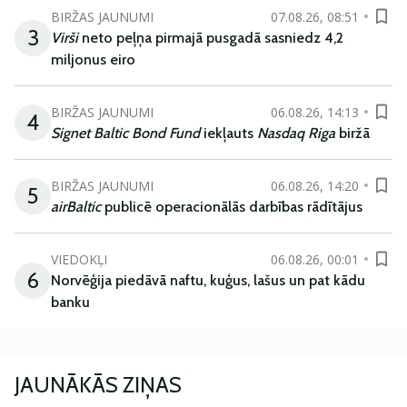
BIRŽAS JAUNUMI
07.08.26, 08:51
3
Virši
neto peļņa pirmajā pusgadā sasniedz 4,2
miljonus eiro
BIRŽAS JAUNUMI
06.08.26, 14:13
4
Signet Baltic Bond Fund
iekļauts
Nasdaq Riga
biržā
BIRŽAS JAUNUMI
06.08.26, 14:20
5
airBaltic
publicē operacionālās darbības rādītājus
VIEDOKĻI
06.08.26, 00:01
6
Norvēģija piedāvā naftu, kuģus, lašus un pat kādu
banku
JAUNĀKĀS ZIŅAS