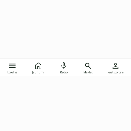
Izvēlne
Jaunumi
Radio
Meklēt
Ieiet portālā
Gunāra Astras iela 8B, Rīga, LV-1082
janis.skupelis@investoruklubs.lv