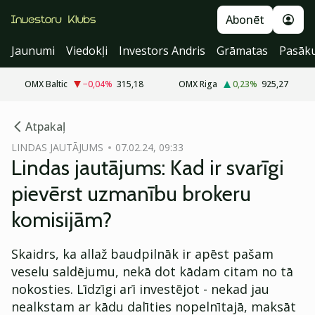
Abonēt
Jaunumi
Viedokļi
Investors Andris
Grāmatas
Pasāk
OMX Baltic
−0,04
%
315,18
OMX Riga
0,23
%
925,27
cebook
Atpakaļ
Twitter)
LINDAS JAUTĀJUMS
07.02.24, 09:33
Lindas jautājums: Kad ir svarīgi
kedIn
pievērst uzmanību brokeru
ail
komisijām?
k
Skaidrs, ka allaž baudpilnāk ir apēst pašam
veselu saldējumu, nekā dot kādam citam no tā
nokosties. Līdzīgi arī investējot - nekad jau
nealkstam ar kādu dalīties nopelnītajā, maksāt