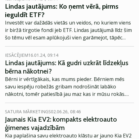
Lindas jautājums: Ko ņemt vērā, pirms
ieguldīt ETF?
Investēt var dažādās vietās un veidos, no kuriem viens
ir biržā tirgotie fondi jeb ETF. Lindas jautājumā līdz šim
šo tēmu vēl esam aplūkojuši vien garāmejot, tāpēc
šoreiz aicinu te uzkavēties un noskaidrot, kas jāņem
vērā, ieguldot ETF!
IESĀCĒJIEM
16.01.24, 09:14
Lindas jautājums: Kā gudri uzkrāt līdzekļus
bērna nākotnei?
Bērni ir vērtīgākais, kas mums pieder. Bērniem mēs
savu iespēju robežās gribam nodrošināt labāko
nākotni, tomēr patiesībā jau maz kas ir mūsu rokās.
Par vienu gan mēs varam (un vajag!) parūpēties – tas ir
starta kapitāls studijām un patstāvīgas dzīves
SATURA MĀRKETINGS
02.06.26, 08:46
uzsākšanai, tomēr - kā veiksmīgāk uzkrāt un kādus
Jaunais Kia EV2: kompakts elektroauto
rīkus šiem mērķiem izmantot?
ģimenes vajadzībām
Kia paplašina savu elektroauto klāstu ar jauno Kia EV2