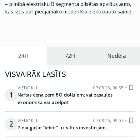
– pilnībā elektrisku B segmenta pilsētas apvidus auto,
kas kļūs par pieejamāko modeli Kia elektroauto saimē
Eiropā. Modelis izstrādāts ar mērķi piedāvāt ģimenēm
praktisku un tehnoloģiski modernu automobili
ikdienas vajadzībām.
24H
72H
Nedēļa
VISVAIRĀK LASĪTS
VIEDOKĻI
07.08.26, 00:35
1
Naftas cena zem 80 dolāriem; vai pasaules
ekonomika var uzelpot
VIEDOKĻI
07.08.26, 09:07
2
Pieaugušie “iekrīt” uz viltus investīcijām