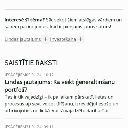
Interesē šī tēma?
Sāc sekot šiem atslēgas vārdiem un
saņem paziņojumus, kad ir pieejams jauns saturs!
Lindas jautājums
Investēšana
SAISTĪTIE RAKSTI
IESĀCĒJIEM
09.01.24, 10:12
Lindas jautājums: Kā veikt ģenerāltīrīšanu
portfelī?
Tas ir tik vajadzīgi – ik pa laikam pārskatīt lietas un
procesus ap sevi, veicot tīrīšanu, izrevidējot esošo un
atbrīvojoties no liekā. Vai tā vajadzētu darīt arī ar
investīciju portfeli? Un kā veikt tā ģenerāltīrīšanu?
IESĀCĒJIEM
31.01.24, 09:11