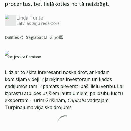
procentus, bet lielākoties no tā neizbēgt.
Linda Tunte
Latvijas ziņu redaktore
Dalīties
Saglabāt
Ziņo
Foto:
Jessica Damiano
Līdz ar to šķita interesanti noskaidrot, ar kādām
komisijām vidēji ir jārēķinās investoram un kādos
gadījumos tām ir pamats pievērst īpaši lielu vērību. Lai
izprastu atbildes uz šiem jautājumiem, palīdzību lūdzu
ekspertam - Jurim Grišinam,
Capitalia
vadītājam.
Turpinājumā viņa skaidrojums.