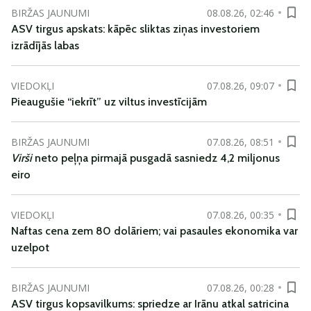
BIRŽAS JAUNUMI
08.08.26, 02:46
ASV tirgus apskats: kāpēc sliktas ziņas investoriem
izrādījās labas
VIEDOKĻI
07.08.26, 09:07
Pieaugušie “iekrīt” uz viltus investīcijām
BIRŽAS JAUNUMI
07.08.26, 08:51
Virši
neto peļņa pirmajā pusgadā sasniedz 4,2 miljonus
eiro
VIEDOKĻI
07.08.26, 00:35
Naftas cena zem 80 dolāriem; vai pasaules ekonomika var
uzelpot
BIRŽAS JAUNUMI
07.08.26, 00:28
ASV tirgus kopsavilkums: spriedze ar Irānu atkal satricina