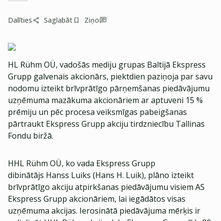
Dalīties
Saglabāt
Ziņo
HL Rühm OÜ, vadošās mediju grupas Baltijā Ekspress
Grupp galvenais akcionārs, piektdien paziņoja par savu
nodomu izteikt brīvprātīgo pārņemšanas piedāvājumu
uzņēmuma mazākuma akcionāriem ar aptuveni 15 %
prēmiju un pēc procesa veiksmīgas pabeigšanas
pārtraukt Ekspress Grupp akciju tirdzniecību Tallinas
Fondu biržā.
HHL Rühm OÜ, ko vada Ekspress Grupp
dibinātājs Hanss Luiks (Hans H. Luik), plāno izteikt
brīvprātīgo akciju atpirkšanas piedāvājumu visiem AS
Ekspress Grupp akcionāriem, lai iegādātos visas
uzņēmuma akcijas. Ierosinātā piedāvājuma mērķis ir