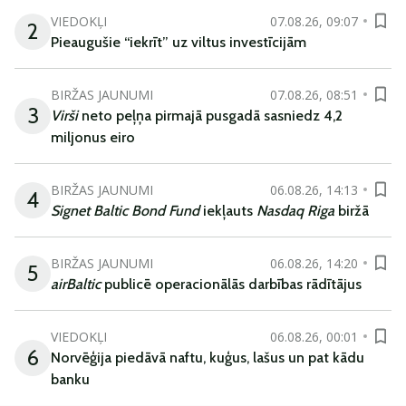
VIEDOKĻI
07.08.26, 09:07
2
Pieaugušie “iekrīt” uz viltus investīcijām
BIRŽAS JAUNUMI
07.08.26, 08:51
3
Virši
neto peļņa pirmajā pusgadā sasniedz 4,2
miljonus eiro
BIRŽAS JAUNUMI
06.08.26, 14:13
4
Signet Baltic Bond Fund
iekļauts
Nasdaq Riga
biržā
BIRŽAS JAUNUMI
06.08.26, 14:20
5
airBaltic
publicē operacionālās darbības rādītājus
VIEDOKĻI
06.08.26, 00:01
6
Norvēģija piedāvā naftu, kuģus, lašus un pat kādu
banku