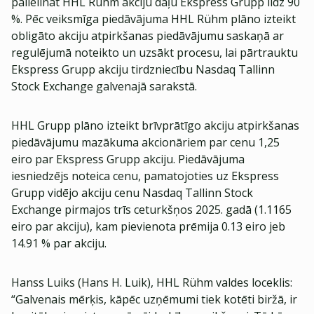
palielināt HHL Rühm akciju daļu Ekspress Grupp līdz 90
%. Pēc veiksmīga piedāvājuma HHL Rühm plāno izteikt
obligāto akciju atpirkšanas piedāvājumu saskaņā ar
regulējumā noteikto un uzsākt procesu, lai pārtrauktu
Ekspress Grupp akciju tirdzniecību Nasdaq Tallinn
Stock Exchange galvenajā sarakstā.
HHL Grupp plāno izteikt brīvprātīgo akciju atpirkšanas
piedāvājumu mazākuma akcionāriem par cenu 1,25
eiro par Ekspress Grupp akciju. Piedāvājuma
iesniedzējs noteica cenu, pamatojoties uz Ekspress
Grupp vidējo akciju cenu Nasdaq Tallinn Stock
Exchange pirmajos trīs ceturkšņos 2025. gadā (1.1165
eiro par akciju), kam pievienota prēmija 0.13 eiro jeb
14.91 % par akciju.
Hanss Luiks (Hans H. Luik), HHL Rühm valdes loceklis:
“Galvenais mērķis, kāpēc uzņēmumi tiek kotēti biržā, ir