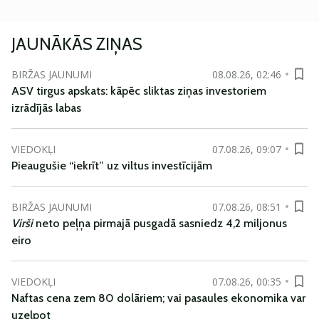
JAUNĀKĀS ZIŅAS
BIRŽAS JAUNUMI
08.08.26, 02:46
ASV tirgus apskats: kāpēc sliktas ziņas investoriem
izrādījās labas
VIEDOKĻI
07.08.26, 09:07
Pieaugušie “iekrīt” uz viltus investīcijām
BIRŽAS JAUNUMI
07.08.26, 08:51
Virši
neto peļņa pirmajā pusgadā sasniedz 4,2 miljonus
eiro
VIEDOKĻI
07.08.26, 00:35
Naftas cena zem 80 dolāriem; vai pasaules ekonomika var
uzelpot