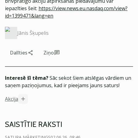
brīvprātīgo akciju atpirkšanas piedāvājumu var
iepazīties šeit:
https://view.news.eu.nasdaq.com/view?
id=1399471&lang=en
Jānis Šķupelis
Dalīties
Ziņo
Interesē šī tēma?
Sāc sekot šiem atslēgas vārdiem un
saņem paziņojumus, kad ir pieejams jauns saturs!
Akcija
SAISTĪTIE RAKSTI
SATURA MĀRKETINGS
02.06.26, 08:46