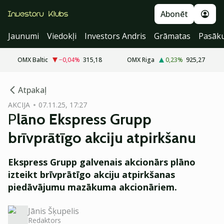
Abonēt
Jaunumi
Viedokļi
Investors Andris
Grāmatas
Pasāk
OMX Baltic
−0,04
%
315,18
OMX Riga
0,23
%
925,27
cebook
cebook
Atpakaļ
Twitter)
Twitter)
AKCIJA
07.11.25, 17:27
P
lāno Ek
spress Grupp
kedIn
kedIn
brīvprātīgo akciju atpirkšanu
ail
ail
Ekspress Grupp galvenais akcionārs plāno
k
k
izteikt brīvprātīgo akciju atpirkšanas
piedāvājumu mazākuma akcionāriem.
Jānis Šķupelis
Redaktors