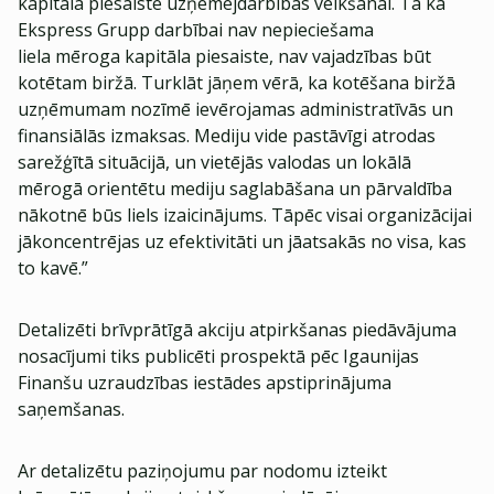
kapitāla piesaiste uzņēmējdarbības veikšanai. Tā kā
Ekspress Grupp darbībai nav nepieciešama
liela mēroga kapitāla piesaiste, nav vajadzības būt
kotētam biržā. Turklāt jāņem vērā, ka kotēšana biržā
uzņēmumam nozīmē ievērojamas administratīvās un
finansiālās izmaksas. Mediju vide pastāvīgi atrodas
sarežģītā situācijā, un vietējās valodas un lokālā
mērogā orientētu mediju saglabāšana un pārvaldība
nākotnē būs liels izaicinājums. Tāpēc visai organizācijai
jākoncentrējas uz efektivitāti un jāatsakās no visa, kas
to kavē.”
Detalizēti brīvprātīgā akciju atpirkšanas piedāvājuma
nosacījumi tiks publicēti prospektā pēc Igaunijas
Finanšu uzraudzības iestādes apstiprinājuma
saņemšanas.
Ar detalizētu paziņojumu par nodomu izteikt