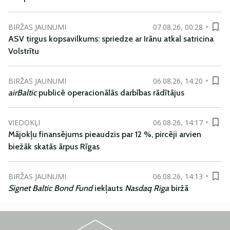
BIRŽAS JAUNUMI
07.08.26, 00:28
ASV tirgus kopsavilkums: spriedze ar Irānu atkal satricina
Volstrītu
BIRŽAS JAUNUMI
06.08.26, 14:20
airBaltic
publicē operacionālās darbības rādītājus
VIEDOKĻI
06.08.26, 14:17
Mājokļu finansējums pieaudzis par 12 %, pircēji arvien
biežāk skatās ārpus Rīgas
BIRŽAS JAUNUMI
06.08.26, 14:13
Signet Baltic Bond Fund
iekļauts
Nasdaq Riga
biržā