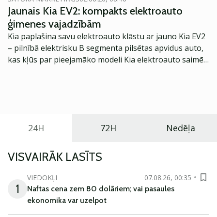
Jaunais Kia EV2: kompakts elektroauto
ģimenes vajadzībām
Kia paplašina savu elektroauto klāstu ar jauno Kia EV2
– pilnībā elektrisku B segmenta pilsētas apvidus auto,
kas kļūs par pieejamāko modeli Kia elektroauto saimē
Eiropā. Modelis izstrādāts ar mērķi piedāvāt ģimenēm
praktisku un tehnoloģiski modernu automobili
ikdienas vajadzībām.
24H
72H
Nedēļa
VISVAIRĀK LASĪTS
VIEDOKĻI
07.08.26, 00:35
1
Naftas cena zem 80 dolāriem; vai pasaules
ekonomika var uzelpot