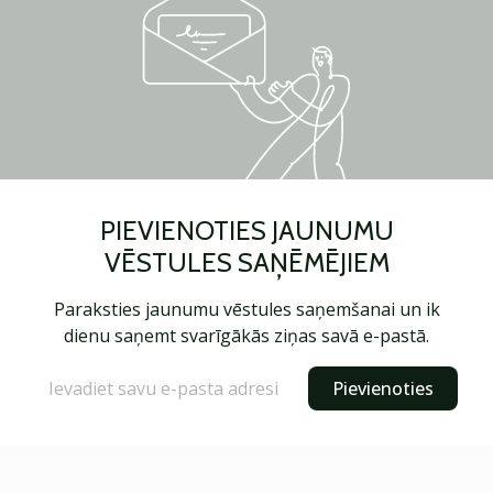
PIEVIENOTIES JAUNUMU
VĒSTULES SAŅĒMĒJIEM
Paraksties jaunumu vēstules saņemšanai un ik
dienu saņemt svarīgākās ziņas savā e-pastā.
Pievienoties