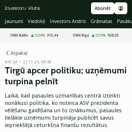
Abonēt
Jaunumi
Viedokļi
Investors Andris
Grāmatas
Pasāk
OMX Baltic
0,04
%
315,44
OMX Riga
0,59
%
928,55
cebook
Atpakaļ
Twitter)
AKCIJA
22.11.24, 08:48
Tirgū apcer politiku; uzņēmumi
kedIn
turpina pelnīt
ail
Laikā, kad pasaules uzmanības centrā izteikti
k
nonākusi politika, ko noteica ASV prezidenta
vēlēšanu gaidīšana un to iznākumus, pasaules
lielākie uzņēmumi turpināja publicēt savus
iepriekšējā ceturkšņa finanšu rezultātus.