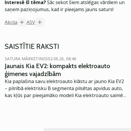
Interesē šī tēma?
Sāc sekot šiem atslēgas vārdiem un
saņem paziņojumus, kad ir pieejams jauns saturs!
Akcija
ASV
SAISTĪTIE RAKSTI
SATURA MĀRKETINGS
02.06.26, 08:46
Jaunais Kia EV2: kompakts elektroauto
ģimenes vajadzībām
Kia paplašina savu elektroauto klāstu ar jauno Kia EV2
– pilnībā elektrisku B segmenta pilsētas apvidus auto,
kas kļūs par pieejamāko modeli Kia elektroauto saimē
Eiropā. Modelis izstrādāts ar mērķi piedāvāt ģimenēm
praktisku un tehnoloģiski modernu automobili
ikdienas vajadzībām.