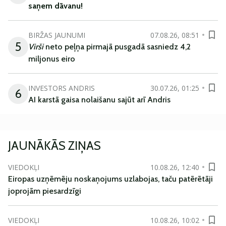
saņem
dāvanu
!
BIRŽAS JAUNUMI
07.08.26, 08:51
5
Virši
neto peļņa pirmajā pusgadā sasniedz 4,2
miljonus eiro
INVESTORS ANDRIS
30.07.26, 01:25
6
AI karstā gaisa nolaišanu sajūt arī Andris
JAUNĀKĀS ZIŅAS
VIEDOKĻI
10.08.26, 12:40
Eiropas uzņēmēju noskaņojums uzlabojas, taču patērētāji
joprojām piesardzīgi
VIEDOKĻI
10.08.26, 10:02