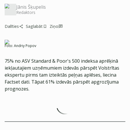
Jānis Šķupelis
Redaktors
Dalīties
Saglabāt
Ziņo
Foto:
Andriy Popov
75% no ASV Standard & Poor's 500 indeksa aprēķinā
iekļautajiem uzņēmumiem izdevās pārspēt Volstrītas
ekspertu pirms tam izteiktās peļņas aplēses, liecina
Factset dati. Tāpat 61% izdevās pārspēt apgrozījuma
prognozes.