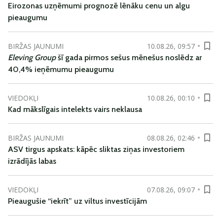
Eirozonas uzņēmumi prognozē lēnāku cenu un algu
pieaugumu
BIRŽAS JAUNUMI
10.08.26, 09:57
Eleving Group
šī gada pirmos sešus mēnešus noslēdz ar
40,4% ieņēmumu pieaugumu
VIEDOKĻI
10.08.26, 00:10
Kad mākslīgais intelekts vairs neklausa
BIRŽAS JAUNUMI
08.08.26, 02:46
ASV tirgus apskats: kāpēc sliktas ziņas investoriem
izrādījās labas
VIEDOKĻI
07.08.26, 09:07
Pieaugušie “iekrīt” uz viltus investīcijām