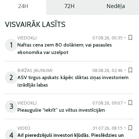
24H
72H
Nedēļa
VISVAIRĀK LASĪTS
VIEDOKĻI
07.08.26, 00:35
1
Naftas cena zem 80 dolāriem; vai pasaules
ekonomika var uzelpot
BIRŽAS JAUNUMI
08.08.26, 02:46
2
ASV tirgus apskats: kāpēc sliktas ziņas investoriem
izrādījās labas
VIEDOKĻI
07.08.26, 09:07
3
Pieaugušie “iekrīt” uz viltus investīcijām
VIDEO
31.07.26, 08:15
4
Arī
pieredzējuši
investori
kļūdā
s
.
Pieslēdzies un