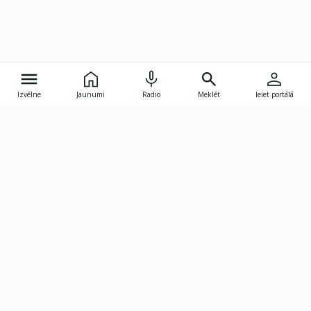
Izvēlne
Jaunumi
Radio
Meklēt
Ieiet portālā
Gunāra Astras iela 8B, Rīga, LV-1082
janis.skupelis@investoruklubs.lv
Abonē
Abonē jaunumus
Reklāma
Publikāciju lietošanas
Vispārējie noteikumi