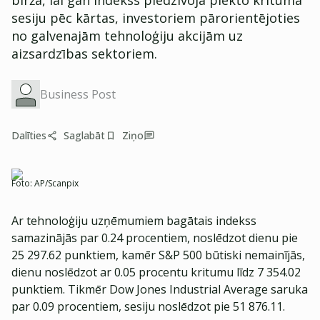
biržā, lai gan indekss piedzīvoja piekto krituma
sesiju pēc kārtas, investoriem pārorientējoties
no galvenajām tehnoloģiju akcijām uz
aizsardzības sektoriem.
Business Post
Dalīties
Saglabāt
Ziņo
Foto:
AP/Scanpix
Ar tehnoloģiju uzņēmumiem bagātais indekss
samazinājās par 0.24 procentiem, noslēdzot dienu pie
25 297.62 punktiem, kamēr S&P 500 būtiski nemainījās,
dienu noslēdzot ar 0.05 procentu kritumu līdz 7 354.02
punktiem. Tikmēr Dow Jones Industrial Average saruka
par 0.09 procentiem, sesiju noslēdzot pie 51 876.11.