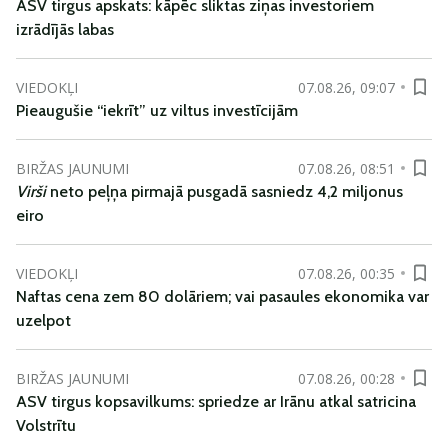
ASV tirgus apskats: kāpēc sliktas ziņas investoriem
izrādījās labas
VIEDOKĻI
07.08.26, 09:07
Pieaugušie “iekrīt” uz viltus investīcijām
BIRŽAS JAUNUMI
07.08.26, 08:51
Virši
neto peļņa pirmajā pusgadā sasniedz 4,2 miljonus
eiro
VIEDOKĻI
07.08.26, 00:35
Naftas cena zem 80 dolāriem; vai pasaules ekonomika var
uzelpot
BIRŽAS JAUNUMI
07.08.26, 00:28
ASV tirgus kopsavilkums: spriedze ar Irānu atkal satricina
Volstrītu