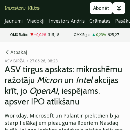
Abonēt
Jaunumi
Viedokļi
Investors Andris
Grāmatas
Pasāk
OMX Baltic
−0,04
%
315,18
OMX Riga
0,23
%
925,27
cebook
Atpakaļ
Twitter)
ASV BIRŽA
27.06.26, 08:23
ASV tirgus apskats: mikroshēmu
kedIn
ražotāju
Micron
un
Intel
akcijas
ail
krīt, jo
OpenAI
, iespējams,
k
apsver IPO atlikšanu
Workday, Microsoft un Palantir piektdien bija
starp lielākajiem pieauguma līderiem Nasdaq