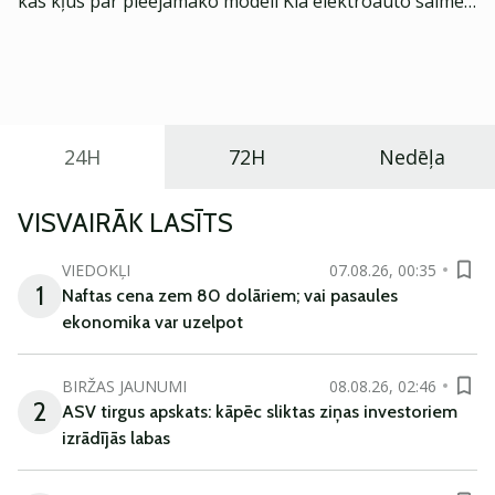
kas kļūs par pieejamāko modeli Kia elektroauto saimē
Eiropā. Modelis izstrādāts ar mērķi piedāvāt ģimenēm
praktisku un tehnoloģiski modernu automobili
ikdienas vajadzībām.
24H
72H
Nedēļa
VISVAIRĀK LASĪTS
VIEDOKĻI
07.08.26, 00:35
1
Naftas cena zem 80 dolāriem; vai pasaules
ekonomika var uzelpot
BIRŽAS JAUNUMI
08.08.26, 02:46
2
ASV tirgus apskats: kāpēc sliktas ziņas investoriem
izrādījās labas