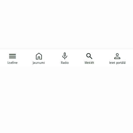
Izvēlne
Jaunumi
Radio
Meklēt
Ieiet portālā
Gunāra Astras iela 8B, Rīga, LV-1082
janis.skupelis@investoruklubs.lv
Abonē
Abonē jaunumus