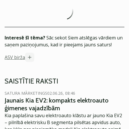
Interesē šī tēma?
Sāc sekot šiem atslēgas vārdiem un
saņem paziņojumus, kad ir pieejams jauns saturs!
ASV birža
SAISTĪTIE RAKSTI
SATURA MĀRKETINGS
02.06.26, 08:46
Jaunais Kia EV2: kompakts elektroauto
ģimenes vajadzībām
Kia paplašina savu elektroauto klāstu ar jauno Kia EV2
– pilnībā elektrisku B segmenta pilsētas apvidus auto,