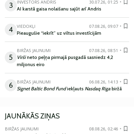
INVESTORS ANDRIS
30.07.26, 01:25
3
AI karstā gaisa nolaišanu sajūt arī Andris
VIEDOKĻI
07.08.26, 09:07
4
Pieaugušie “iekrīt” uz viltus investīcijām
BIRŽAS JAUNUMI
07.08.26, 08:51
5
Virši
neto peļņa pirmajā pusgadā sasniedz 4,2
miljonus eiro
BIRŽAS JAUNUMI
06.08.26, 14:13
6
Signet Baltic Bond Fund
iekļauts
Nasdaq Riga
biržā
JAUNĀKĀS ZIŅAS
BIRŽAS JAUNUMI
08.08.26, 02:46