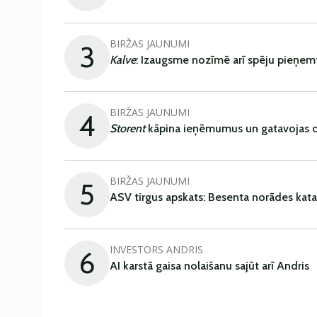
BIRŽAS JAUNUMI
3
Kalve
: Izaugsme nozīmē arī spēju pieņem
BIRŽAS JAUNUMI
4
Storent
kāpina ieņēmumus un gatavojas ob
BIRŽAS JAUNUMI
5
ASV tirgus apskats: Besenta norādes kata
INVESTORS ANDRIS
6
AI karstā gaisa nolaišanu sajūt arī Andris