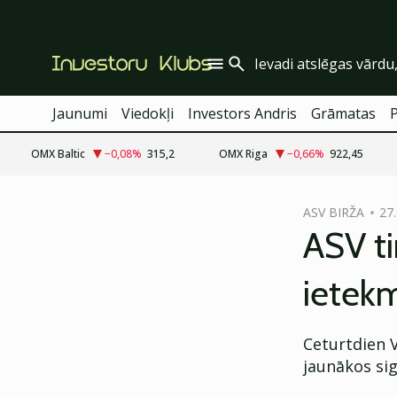
Jaunumi
Viedokļi
Investors Andris
Grāmatas
OMX Baltic
−0,08
%
315,2
OMX Riga
−0,66
%
922,45
cebook
ASV BIRŽA
27.
Twitter)
ASV ti
kedIn
ietekm
ail
k
Ceturtdien V
jaunākos si