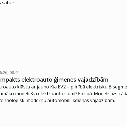
 saturs!
6.26, 08:46
kompakts elektroauto ģimenes vajadzībām
troauto klāstu ar jauno Kia EV2 – pilnībā elektrisku B segme
jamāko modeli Kia elektroauto saimē Eiropā. Modelis izstrād
ehnoloģiski modernu automobili ikdienas vajadzībām.