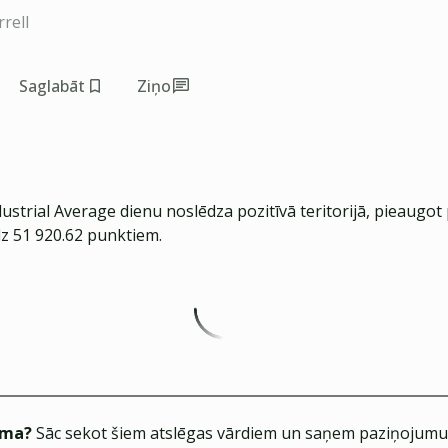
rell
Saglabāt
Ziņo
strial Average dienu noslēdza pozitīvā teritorijā, pieaugot 
dz 51 920.62 punktiem.
ēma?
Sāc sekot šiem atslēgas vārdiem un saņem paziņojumus