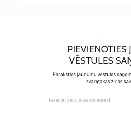
PIEVIENOTIES
VĒSTULES SA
Paraksties jaunumu vēstules saņem
svarīgākās ziņas sav