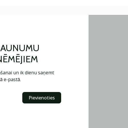
 JAUNUMU
ŅĒMĒJIEM
šanai un ik dienu saņemt
ā e-pastā.
Pievienoties