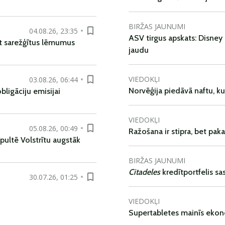
BIRŽAS JAUNUMI
04.08.26, 23:35
ASV tirgus apskats: Disney 
t sarežģītus lēmumus
jaudu
VIEDOKĻI
03.08.26, 06:44
Norvēģija piedāvā naftu, k
ligāciju emisijai
VIEDOKĻI
05.08.26, 00:49
Ražošana ir stipra, bet pak
pultē Volstrītu augstāk
BIRŽAS JAUNUMI
Citadeles
kredītportfelis s
30.07.26, 01:25
VIEDOKĻI
Supertabletes mainīs ekon