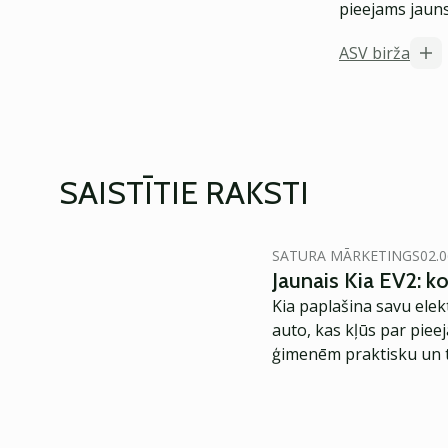
pieejams jauns
ASV birža
SAISTĪTIE RAKSTI
SATURA MĀRKETINGS
02.0
Jaunais Kia EV2: 
Kia paplašina savu elek
auto, kas kļūs par piee
ģimenēm praktisku un t