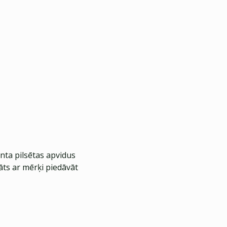
nta pilsētas apvidus
āts ar mērķi piedāvāt