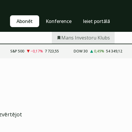
Pašapkalpošanās
Abonēt
Abonēt
Konference
Ieiet portālā
Mans Investoru Klubs
S&P 500
−0,17
%
7 723,55
DOW 30
0,49
%
54 349,12
zvērtējot