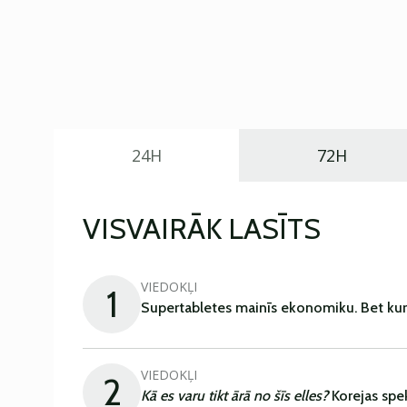
24H
72H
VISVAIRĀK LASĪTS
VIEDOKĻI
1
Supertabletes mainīs ekonomiku. Bet kur
VIEDOKĻI
2
Kā es varu tikt ārā no šīs elles?
Korejas spe