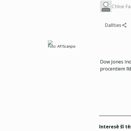
Chloe Far
Dalīties
Foto:
AP/Scanpix
Dow Jones Indu
procentiem lī
Interesē šī t