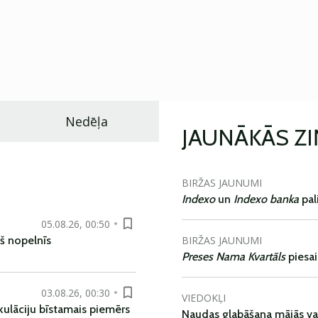
Nedēļa
JAUNĀKĀS Z
BIRŽAS JAUNUMI
Indexo
un
Indexo banka
pal
05.08.26, 00:50
BIRŽAS JAUNUMI
š nopelnīs
Preses Nama Kvartāls
piesa
03.08.26, 00:30
VIEDOKĻI
kulāciju bīstamais piemērs
Naudas glabāšana mājās va