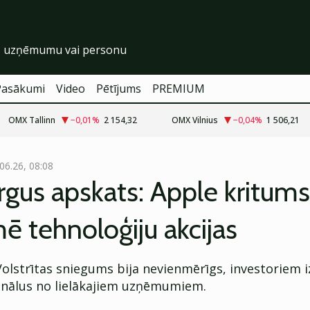
Pasākumi
Video
Pētījums
PREMIUM
OMX Tallinn
−0,01
%
2 154,32
OMX Vilnius
−0,04
%
1 506,21
06.26, 08:08
rgus apskats: Apple kritums
ē tehnoloģiju akcijas
olstrītas sniegums bija nevienmērīgs, investoriem i
gnālus no lielākajiem uzņēmumiem.