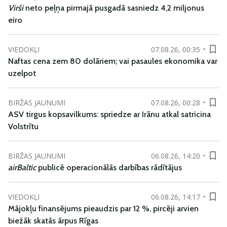
Virši
neto peļņa pirmajā pusgadā sasniedz 4,2 miljonus
eiro
VIEDOKĻI
07.08.26, 00:35
Naftas cena zem 80 dolāriem; vai pasaules ekonomika var
uzelpot
BIRŽAS JAUNUMI
07.08.26, 00:28
ASV tirgus kopsavilkums: spriedze ar Irānu atkal satricina
Volstrītu
BIRŽAS JAUNUMI
06.08.26, 14:20
airBaltic
publicē operacionālās darbības rādītājus
VIEDOKĻI
06.08.26, 14:17
Mājokļu finansējums pieaudzis par 12 %, pircēji arvien
biežāk skatās ārpus Rīgas