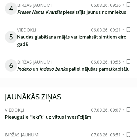
BIRŽAS JAUNUMI
06.08.26, 09:36
4
Preses Nama Kvartāls
piesaistījis jaunus nomniekus
VIEDOKĻI
06.08.26, 09:21
5
Naudas glabāšana mājās var izmaksāt simtiem eiro
gadā
BIRŽAS JAUNUMI
06.08.26, 10:55
6
Indexo
un
Indexo banka
palielinājušas pamatkapitālu
JAUNĀKĀS ZIŅAS
VIEDOKĻI
07.08.26, 09:07
Pieaugušie “iekrīt” uz viltus investīcijām
BIRŽAS JAUNUMI
07.08.26, 08:51