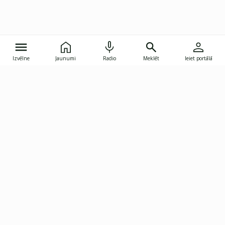
Izvēlne
Jaunumi
Radio
Meklēt
Ieiet portālā
Gunāra Astras iela 8B, Rīga, LV-1082
janis.skupelis@investoruklubs.lv
Abonē
Abonē jaunumus
Reklāma
Publikāciju lietošanas
Vispārējie noteikumi
tiesības