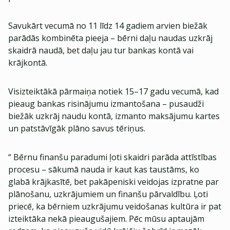
Savukārt vecumā no 11 līdz 14 gadiem arvien biežāk
parādās kombinēta pieeja – bērni daļu naudas uzkrāj
skaidrā naudā, bet daļu jau tur bankas kontā vai
krājkontā.
Visizteiktākā pārmaiņa notiek 15–17 gadu vecumā, kad
pieaug bankas risinājumu izmantošana – pusaudži
biežāk uzkrāj naudu kontā, izmanto maksājumu kartes
un patstāvīgāk plāno savus tēriņus.
“ Bērnu finanšu paradumi ļoti skaidri parāda attīstības
procesu – sākumā nauda ir kaut kas taustāms, ko
glabā krājkasītē, bet pakāpeniski veidojas izpratne par
plānošanu, uzkrājumiem un finanšu pārvaldību. Ļoti
priecē, ka bērniem uzkrājumu veidošanas kultūra ir pat
izteiktāka nekā pieaugušajiem. Pēc mūsu aptaujām