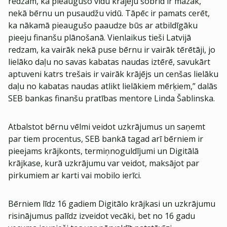
redzam, ka pieaugušo vidū krājēju šobrīd ir mazāk,
nekā bērnu un pusaudžu vidū. Tāpēc ir pamats cerēt,
ka nākamā pieaugušo paaudze būs ar atbildīgāku
pieeju finanšu plānošanā. Vienlaikus tieši Latvijā
redzam, ka vairāk nekā puse bērnu ir vairāk tērētāji, jo
lielāko daļu no savas kabatas naudas iztērē, savukārt
aptuveni katrs trešais ir vairāk krājējs un cenšas lielāku
daļu no kabatas naudas atlikt lielākiem mērķiem,” dalās
SEB bankas finanšu pratības mentore Linda Šablinska.
Atbalstot bērnu vēlmi veidot uzkrājumus un saņemt
par tiem procentus, SEB bankā tagad arī bērniem ir
pieejams krājkonts, termiņnoguldījumi un Digitālā
krājkase, kurā uzkrājumu var veidot, maksājot par
pirkumiem ar karti vai mobilo ierīci.
Bērniem līdz 16 gadiem Digitālo krājkasi un uzkrājumu
risinājumus palīdz izveidot vecāki, bet no 16 gadu