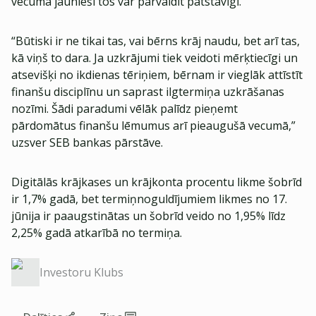
vecuma jaunieši tos var pārvaldīt patstāvīgi.
“Būtiski ir ne tikai tas, vai bērns krāj naudu, bet arī tas,
kā viņš to dara. Ja uzkrājumi tiek veidoti mērķtiecīgi un
atsevišķi no ikdienas tēriņiem, bērnam ir vieglāk attīstīt
finanšu disciplīnu un saprast ilgtermiņa uzkrāšanas
nozīmi. Šādi paradumi vēlāk palīdz pieņemt
pārdomātus finanšu lēmumus arī pieaugušā vecumā,”
uzsver SEB bankas pārstāve.
Digitālās krājkases un krājkonta procentu likme šobrīd
ir 1,7% gadā, bet termiņnoguldījumiem likmes no 17.
jūnija ir paaugstinātas un šobrīd veido no 1,95% līdz
2,25% gadā atkarībā no termiņa.
Investoru Klubs