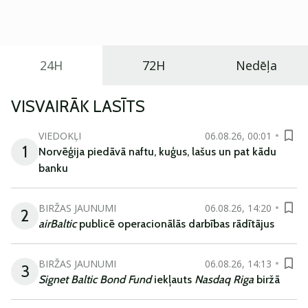
praktisku un tehnoloģiski modernu automobili
ikdienas vajadzībām.
24H
72H
Nedēļa
VISVAIRĀK LASĪTS
VIEDOKĻI
06.08.26, 00:01
1
Norvēģija piedāvā naftu, kuģus, lašus un pat kādu
banku
BIRŽAS JAUNUMI
06.08.26, 14:20
2
airBaltic
publicē operacionālās darbības rādītājus
BIRŽAS JAUNUMI
06.08.26, 14:13
3
Signet Baltic Bond Fund
iekļauts
Nasdaq Riga
biržā