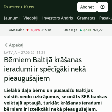
Abonēt
Jaunumi
Viedokļi
Investors Andris
Grāmatas
Pasāk
OMX Baltic
−0,04
%
315,18
OMX Riga
0,23
%
925,27
cebook
cebook
Atpakaļ
Twitter)
Twitter)
LATVIJA
27.06.26, 11:21
Bērniem Baltijā krāšanas
kedIn
kedIn
ieradumi ir spēcīgāki nekā
ail
ail
pieaugušajiem
k
k
Lielākā daļa bērnu un pusaudžu Baltijas
valstīs veido uzkrājumus, secināts SEB bankas
veiktajā aptaujā, turklāt krāšanas ieradumi
bērniem ir izteiktāki nekā pieaugušajiem.