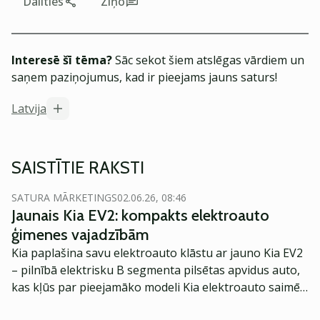
Dalīties
Ziņo
Interesē šī tēma?
Sāc sekot šiem atslēgas vārdiem un
saņem paziņojumus, kad ir pieejams jauns saturs!
Latvija
SAISTĪTIE RAKSTI
SATURA MĀRKETINGS
02.06.26, 08:46
Jaunais Kia EV2: kompakts elektroauto
ģimenes vajadzībām
Kia paplašina savu elektroauto klāstu ar jauno Kia EV2
– pilnībā elektrisku B segmenta pilsētas apvidus auto,
kas kļūs par pieejamāko modeli Kia elektroauto saimē
Eiropā. Modelis izstrādāts ar mērķi piedāvāt ģimenēm