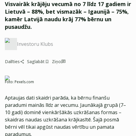
Visvairāk krājēju vecumā no 7 līdz 17 gadiem ir
Lietuvā – 88%, bet vismazāk – Igaunijā – 75%,
kamēr Latvijā naudu krāj 77% bērnu un
pusaudžu.
Investoru Klubs
Dalīties
Saglabāt
Ziņo
Foto:
Pexels.com
Aptaujas dati skaidri parāda, ka bērnu finanšu
paradumi mainās līdz ar vecumu. Jaunākajā grupā (7–
10 gadi) dominē vienkāršākās uzkrāšanas formas –
skaidras naudas uzkrāšana krājkasītē. Šajā posmā
bērni vēl tikai apgūst naudas vērtību un pamata
paradumus.