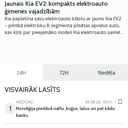
Jaunais Kia EV2: kompakts elektroauto
ģimenes vajadzībām
Kia paplašina savu elektroauto klāstu ar jauno Kia EV2
– pilnībā elektrisku B segmenta pilsētas apvidus auto,
kas kļūs par pieejamāko modeli Kia elektroauto saimē
Eiropā. Modelis izstrādāts ar mērķi piedāvāt ģimenēm
praktisku un tehnoloģiski modernu automobili
ikdienas vajadzībām.
24H
72H
Nedēļa
VISVAIRĀK LASĪTS
VIEDOKĻI
06.08.26, 00:01
1
Norvēģija piedāvā naftu, kuģus, lašus un pat kādu
banku