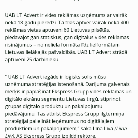
UAB LT Advert ir vides reklāmas uzņēmums ar vairāk
nekā 18 gadu pieredzi. Tā tīkls aptver vairāk nekā 400
reklāmas vietas aptuveni 60 Lietuvas pilsētās,
piedāvājot gan statiskus, gan digitālus vides reklāmas
risinājumus – no neliela formāta līdz lielformātam
Lietuvas lielākajās pašvaldībās. UAB LT Advert strādā
aptuveni 25 darbinieku.
“ UAB LT Advert iegāde ir loģisks solis mūsu
uzņēmuma stratēģijas īstenošanā. Darījuma galvenais
mērķis ir paplašināt Ekspress Grupp vides reklāmas un
digitālo ekrānu segmentu Lietuvas tirgū, stiprinot
grupas digitālo produktu un pakalpojumu
piedāvājumu. Tas atbilst Ekspress Grupp ilgtermiņa
stratēģijai palielināt ieņēmumus no digitālajiem
produktiem un pakalpojumiem,” saka Līna Līva
(Liina
Liiv)
, AS Ekspress Grupp izpilddirektore.