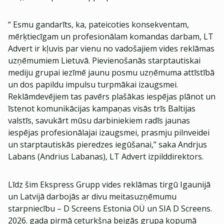
“ Esmu gandarīts, ka, pateicoties konsekventam,
mērķtiecīgam un profesionālam komandas darbam, LT
Advert ir kļuvis par vienu no vadošajiem vides reklāmas
uzņēmumiem Lietuvā. Pievienošanās starptautiskai
mediju grupai iezīmē jaunu posmu uzņēmuma attīstībā
un dos papildu impulsu turpmākai izaugsmei.
Reklāmdevējiem tas pavērs plašākas iespējas plānot un
īstenot komunikācijas kampaņas visās trīs Baltijas
valstīs, savukārt mūsu darbiniekiem radīs jaunas
iespējas profesionālajai izaugsmei, prasmju pilnveidei
un starptautiskās pieredzes iegūšanai,” saka Andrjus
Labans (Andrius Labanas), LT Advert izpilddirektors.
Līdz šim Ekspress Grupp vides reklāmas tirgū Igaunijā
un Latvijā darbojās ar divu meitasuzņēmumu
starpniecību – D Screens Estonia OÜ un SIA D Screens.
2026. gada pirmā ceturkšņa beigās grupa kopumā