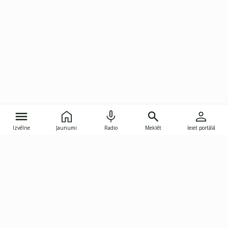
Izvēlne
Jaunumi
Radio
Meklēt
Ieiet portālā
Gunāra Astras iela 8B, Rīga, LV-1082
janis.skupelis@investoruklubs.lv