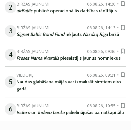
BIRŽAS JAUNUMI
06.08.26, 14:20
2
airBaltic
publicē operacionālās darbības rādītājus
BIRŽAS JAUNUMI
06.08.26, 14:13
3
Signet Baltic Bond Fund
iekļauts
Nasdaq Riga
biržā
BIRŽAS JAUNUMI
06.08.26, 09:36
4
Preses Nama Kvartāls
piesaistījis jaunus nomniekus
VIEDOKĻI
06.08.26, 09:21
5
Naudas glabāšana mājās var izmaksāt simtiem eiro
gadā
BIRŽAS JAUNUMI
06.08.26, 10:55
6
Indexo
un
Indexo banka
palielinājušas pamatkapitālu