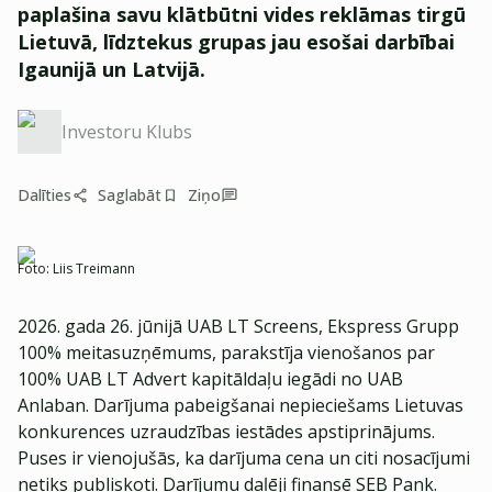
paplašina savu klātbūtni vides reklāmas tirgū
Lietuvā, līdztekus grupas jau esošai darbībai
Igaunijā un Latvijā.
Investoru Klubs
Dalīties
Saglabāt
Ziņo
Foto:
Liis Treimann
2026. gada 26. jūnijā UAB LT Screens, Ekspress Grupp
100% meitasuzņēmums, parakstīja vienošanos par
100% UAB LT Advert kapitāldaļu iegādi no UAB
Anlaban. Darījuma pabeigšanai nepieciešams Lietuvas
konkurences uzraudzības iestādes apstiprinājums.
Puses ir vienojušās, ka darījuma cena un citi nosacījumi
netiks publiskoti. Darījumu daļēji finansē SEB Pank.