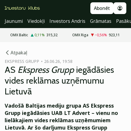
Abonēt
Jaunumi
Viedokļi
Investors Andris
Grāmatas
Pasāk
OMX Baltic
0,11
%
315,32
OMX Riga
−0,56
%
923,11
cebook
cebook
Atpakaļ
Twitter)
Twitter)
EKSPRESS GRUPP
26.06.26, 19:58
AS
Ekspress Grupp
iegādāsies
kedIn
kedIn
vides reklāmas uzņēmumu
ail
ail
Lietuvā
k
k
Vadošā Baltijas mediju grupa AS Ekspress
Grupp iegādāsies UAB LT Advert – vienu no
lielākajiem vides reklāmas uzņēmumiem
Lietuvā. Ar šo darījumu Ekspress Grupp