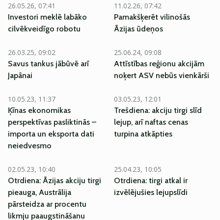
26.05.26, 07:41
11.02.26, 07:42
Investori meklē labāko
Pamakšķerēt vilinošās
cilvēkveidīgo robotu
Āzijas ūdeņos
26.03.25, 09:02
25.06.24, 09:08
Savus tankus jābūvē arī
Attīstības reģionu akcijām
Japānai
noķert ASV nebūs vienkārši
10.05.23, 11:37
03.05.23, 12:01
Ķīnas ekonomikas
Trešdiena: akciju tirgi slīd
perspektīvas pasliktinās –
lejup, arī naftas cenas
importa un eksporta dati
turpina atkāpties
neiedvesmo
02.05.23, 10:40
25.04.23, 10:05
Otrdiena: Āzijas akciju tirgi
Otrdiena: tirgi atkal ir
pieauga, Austrālija
izvēlējušies lejupslīdi
pārsteidza ar procentu
likmju paaugstināšanu