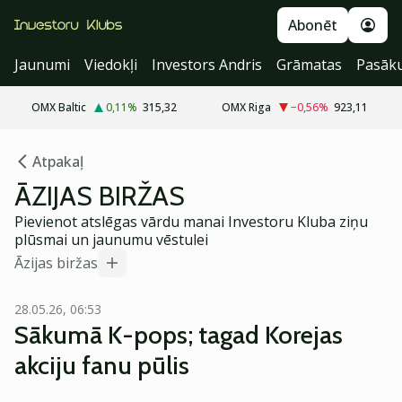
Abonēt
Jaunumi
Viedokļi
Investors Andris
Grāmatas
Pasāk
OMX Baltic
0,11
%
315,32
OMX Riga
−0,56
%
923,11
Atpakaļ
ĀZIJAS BIRŽAS
Pievienot atslēgas vārdu manai Investoru Kluba ziņu
plūsmai un jaunumu vēstulei
Āzijas biržas
28.05.26, 06:53
Sākumā K-pops; tagad Korejas
akciju fanu pūlis