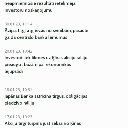
neapmierinošie rezultāti ietekmēja
investoru noskaņojumu
30.01.23, 11:14
Āzijas tirgi atgriezās no svinībām, pasaule
gaida centrālo banku lēmumus
20.01.23, 10:42
Investori liek likmes uz Ķīnas akciju ralliju,
pieaugot bažām par ekonomikas
lejupslīdi
18.01.23, 10:31
Japānas Banka satricina tirgus, obligācijas
piedzīvo ralliju
17.01.23, 10:23
Akciju tirgi turpina just sekas no Ķīnas