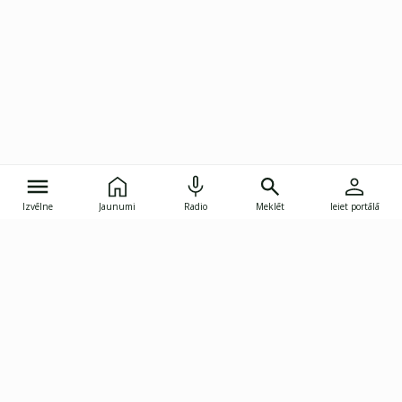
Izvēlne
Jaunumi
Radio
Meklēt
Ieiet portālā
Gunāra Astras iela 8B, Rīga, LV-1082
janis.skupelis@investoruklubs.lv