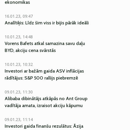
ekonomikas
16.01.23, 09:47
Analītiķis: Līdz šim viss ir bijis pārāk ideāli
10.01.23, 14:48
Vorens Bafets atkal samazina savu daļu
BYD, akciju cena svārstās
10.01.23, 10:32
Investori ar bažām gaida ASV inflācijas
rādītājus: S&P 500 rallijs piebremzē
09.01.23, 11:30
Alibaba dibinātājs atkāpās no Ant Group
vadītāja amata, izraisot akciju kāpumu
09.01.23, 11:14
Investori gaida finanšu rezulātus: Āzija