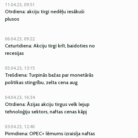
11.04.23, 09:51
Otrdiena: akciju tirgi nedēļu iesākuši
plusos
06.04.23, 09:22
Ceturtdiena: Akciju tirgi krīt, baidoties no
recesijas
05.04.23, 13:15
Trešdiena: Turpinās bažas par monetārās
politikas stingrību, zelta cena aug
04.04.23, 16:34
Otrdiena: Āzijas akciju tirgus velk lejup
tehnoloģiju sektors, naftas cenas kāpj
03.04.23, 12:40
Pirmdiena: OPEC+ lēmums izraisīja naftas