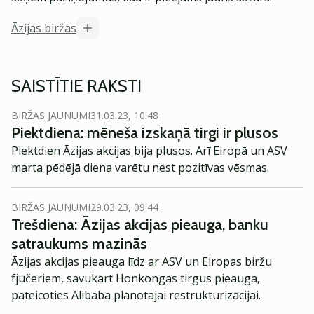
Āzijas biržas
SAISTĪTIE RAKSTI
BIRŽAS JAUNUMI
31.03.23, 10:48
Piektdiena: mēneša izskaņā tirgi ir plusos
Piektdien Āzijas akcijas bija plusos. Arī Eiropā un ASV
marta pēdējā diena varētu nest pozitīvas vēsmas.
BIRŽAS JAUNUMI
29.03.23, 09:44
Trešdiena: Āzijas akcijas pieauga, banku
satraukums mazinās
Āzijas akcijas pieauga līdz ar ASV un Eiropas biržu
fjūčeriem, savukārt Honkongas tirgus pieauga,
pateicoties Alibaba plānotajai restrukturizācijai.