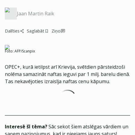
Jaan Martin Raik
Dalīties
Saglabāt
Ziņo
Foto:
AFP/Scanpix
OPEC+, kurā ietilpst arī Krievija, svētdien pārsteidzoši
nolēma samazināt naftas ieguvi par 1 milj. barelu dienā.
Tas nekavējoties izraisīja naftas cenu kāpumu.
Interesē šī tēma?
Sāc sekot šiem atslēgas vārdiem un
saņem paziņojumus, kad ir pieejams jauns saturs!