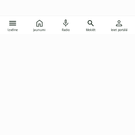
Izvēlne
Jaunumi
Radio
Meklēt
Ieiet portālā
Gunāra Astras iela 8B, Rīga, LV-1082
janis.skupelis@investoruklubs.lv
Abonē
Abonē jaunumus
Reklāma
Publikāciju lietošanas
Vispārējie noteikumi
tiesības
Privātuma politika
Pārtraukt abonēšanu