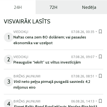
24H
72H
Nedēļa
VISVAIRĀK LASĪTS
VIEDOKĻI
07.08.26, 00:35
1
Naftas cena zem 80 dolāriem; vai pasaules
ekonomika var uzelpot
VIEDOKĻI
07.08.26, 09:07
2
Pieaugušie “iekrīt” uz viltus investīcijām
BIRŽAS JAUNUMI
07.08.26, 08:51
3
Virši
neto peļņa pirmajā pusgadā sasniedz 4,2
miljonus eiro
BIRŽAS JAUNUMI
06.08.26, 14:13
4
Signet Baltic Bond Fund
iekļauts
Nasdaq Riga
biržā