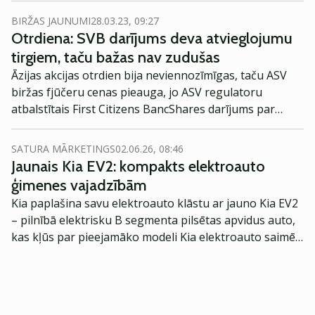
BIRŽAS JAUNUMI
28.03.23, 09:27
Otrdiena: SVB darījums deva atvieglojumu
tirgiem, taču bažas nav zudušas
Āzijas akcijas otrdien bija neviennozīmīgas, taču ASV
biržas fjūčeru cenas pieauga, jo ASV regulatoru
atbalstītais First Citizens BancShares darījums par
Silicon Valley Bank iegādi mazināja plašākas bažas par
nozares nedienām.
SATURA MĀRKETINGS
02.06.26, 08:46
Jaunais Kia EV2: kompakts elektroauto
ģimenes vajadzībām
Kia paplašina savu elektroauto klāstu ar jauno Kia EV2
– pilnībā elektrisku B segmenta pilsētas apvidus auto,
kas kļūs par pieejamāko modeli Kia elektroauto saimē
Eiropā. Modelis izstrādāts ar mērķi piedāvāt ģimenēm
praktisku un tehnoloģiski modernu automobili
ikdienas vajadzībām.