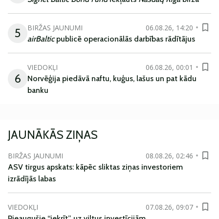
BIRŽAS JAUNUMI
06.08.26, 14:20
5
airBaltic
publicē operacionālās darbības rādītājus
VIEDOKĻI
06.08.26, 00:01
6
Norvēģija piedāvā naftu, kuģus, lašus un pat kādu
banku
JAUNĀKĀS ZIŅAS
BIRŽAS JAUNUMI
08.08.26, 02:46
ASV tirgus apskats: kāpēc sliktas ziņas investoriem
izrādījās labas
VIEDOKĻI
07.08.26, 09:07
Pieaugušie “iekrīt” uz viltus investīcijām