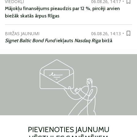
VIEDOKĻI
06.08.26, 14:17
Mājokļu finansējums pieaudzis par 12 %, pircēji arvien
biežāk skatās ārpus Rīgas
BIRŽAS JAUNUMI
06.08.26, 14:13
Signet Baltic Bond Fund
iekļauts
Nasdaq Riga
biržā
PIEVIENOTIES JAUNUMU