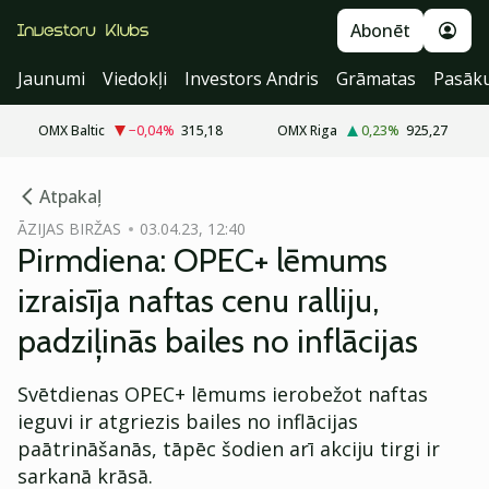
Abonēt
Jaunumi
Viedokļi
Investors Andris
Grāmatas
Pasāk
OMX Baltic
−0,04
%
315,18
OMX Riga
0,23
%
925,27
cebook
Atpakaļ
Twitter)
ĀZIJAS BIRŽAS
03.04.23, 12:40
Pirmdiena: OPEC+ lēmums
kedIn
izraisīja naftas cenu ralliju,
ail
padziļinās bailes no inflācijas
k
Svētdienas OPEC+ lēmums ierobežot naftas
ieguvi ir atgriezis bailes no inflācijas
paātrināšanās, tāpēc šodien arī akciju tirgi ir
sarkanā krāsā.