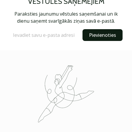
VĒSTULES SAŅĒMĒJIEM
Paraksties jaunumu vēstules saņemšanai un ik
dienu saņemt svarīgākās ziņas savā e-pastā.
Pievienoties