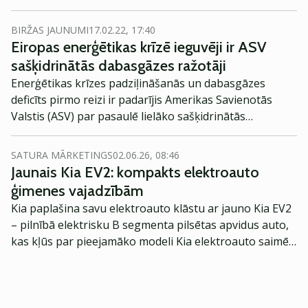
piegāžu līgumu cenu izmaiņas liecina, ka gāzes cena
var saglabāties augsta.
BIRŽAS JAUNUMI
17.02.22, 17:40
Eiropas enerģētikas krīzē ieguvēji ir ASV
sašķidrinātās dabasgāzes ražotāji
Enerģētikas krīzes padziļināšanās un dabasgāzes
deficīts pirmo reizi ir padarījis Amerikas Savienotās
Valstis (ASV) par pasaulē lielāko sašķidrinātās
dabasgāzes eksportētāju.
SATURA MĀRKETINGS
02.06.26, 08:46
Jaunais Kia EV2: kompakts elektroauto
ģimenes vajadzībām
Kia paplašina savu elektroauto klāstu ar jauno Kia EV2
– pilnībā elektrisku B segmenta pilsētas apvidus auto,
kas kļūs par pieejamāko modeli Kia elektroauto saimē
Eiropā. Modelis izstrādāts ar mērķi piedāvāt ģimenēm
praktisku un tehnoloģiski modernu automobili
ikdienas vajadzībām.