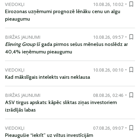
VIEDOKĻI
10.08.26, 10:02
Eirozonas uzņēmumi prognozē lēnāku cenu un algu
pieaugumu
BIRŽAS JAUNUMI
10.08.26, 09:57
Eleving Group
šī gada pirmos sešus mēnešus noslēdz ar
40,4% ieņēmumu pieaugumu
VIEDOKĻI
10.08.26, 00:10
Kad mākslīgais intelekts vairs neklausa
BIRŽAS JAUNUMI
08.08.26, 02:46
ASV tirgus apskats: kāpēc sliktas ziņas investoriem
izrādījās labas
VIEDOKĻI
07.08.26, 09:07
Pieaugušie “iekrīt” uz viltus investīcijām