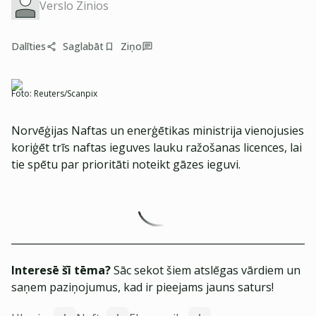
Verslo Zinios
Dalīties
Saglabāt
Ziņo
Foto:
Reuters/Scanpix
Norvēģijas Naftas un enerģētikas ministrija vienojusies
koriģēt trīs naftas ieguves lauku ražošanas licences, lai
tie spētu par prioritāti noteikt gāzes ieguvi.
Interesē šī tēma?
Sāc sekot šiem atslēgas vārdiem un
saņem paziņojumus, kad ir pieejams jauns saturs!