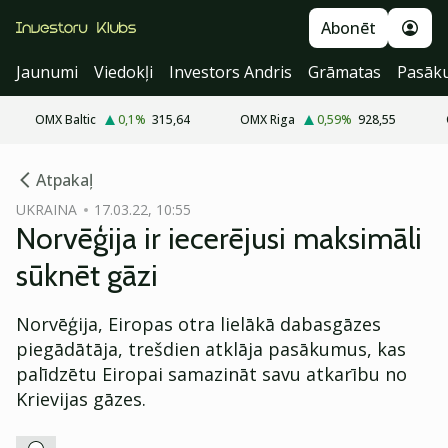
Abonēt
Jaunumi
Viedokļi
Investors Andris
Grāmatas
Pasāk
OMX Baltic
0,1
%
315,64
OMX Riga
0,59
%
928,55
cebook
Atpakaļ
Twitter)
UKRAINA
17.03.22, 10:55
Norvēģija ir iecerējusi maksimāli
kedIn
sūknēt gāzi
ail
Norvēģija, Eiropas otra lielākā dabasgāzes
k
piegādātāja, trešdien atklāja pasākumus, kas
palīdzētu Eiropai samazināt savu atkarību no
Krievijas gāzes.