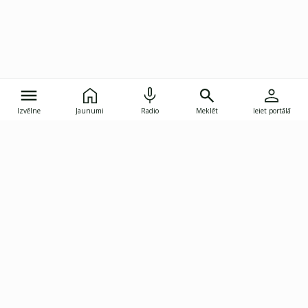
Izvēlne
Jaunumi
Radio
Meklēt
Ieiet portālā
Gunāra Astras iela 8B, Rīga, LV-1082
janis.skupelis@investoruklubs.lv
Abonē
Abonē jaunumus
Reklāma