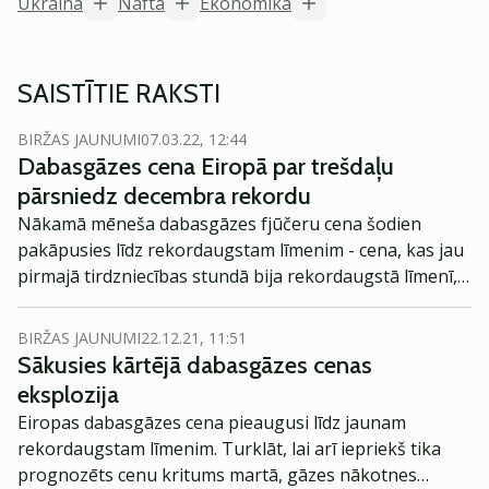
Ukraina
Nafta
Ekonomika
SAISTĪTIE RAKSTI
BIRŽAS JAUNUMI
07.03.22, 12:44
Dabasgāzes cena Eiropā par trešdaļu
pārsniedz decembra rekordu
Nākamā mēneša dabasgāzes fjūčeru cena šodien
pakāpusies līdz rekordaugstam līmenim - cena, kas jau
pirmajā tirdzniecības stundā bija rekordaugstā līmenī,
pieauga vēl par teju 40%.
BIRŽAS JAUNUMI
22.12.21, 11:51
Sākusies kārtējā dabasgāzes cenas
eksplozija
Eiropas dabasgāzes cena pieaugusi līdz jaunam
rekordaugstam līmenim. Turklāt, lai arī iepriekš tika
prognozēts cenu kritums martā, gāzes nākotnes