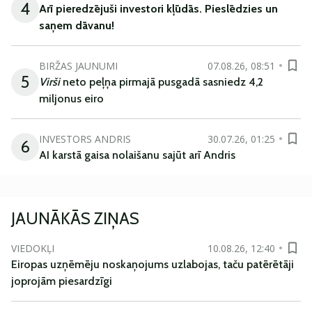
4
Arī
pieredzējuši
investori
kļūdā
s
.
Pieslēdzies un
saņem
dāvanu
!
BIRŽAS JAUNUMI
07.08.26, 08:51
5
Virši
neto peļņa pirmajā pusgadā sasniedz 4,2
miljonus eiro
INVESTORS ANDRIS
30.07.26, 01:25
6
AI karstā gaisa nolaišanu sajūt arī Andris
JAUNĀKĀS ZIŅAS
VIEDOKĻI
10.08.26, 12:40
Eiropas uzņēmēju noskaņojums uzlabojas, taču patērētāji
joprojām piesardzīgi