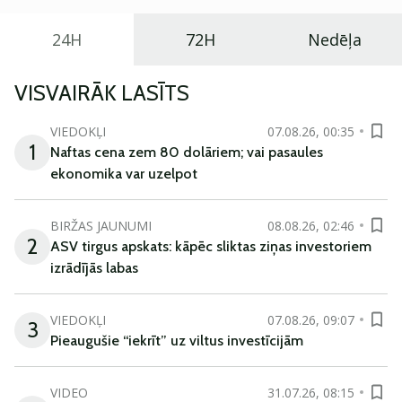
24H
72H
Nedēļa
VISVAIRĀK LASĪTS
VIEDOKĻI
07.08.26, 00:35
1
Naftas cena zem 80 dolāriem; vai pasaules
ekonomika var uzelpot
BIRŽAS JAUNUMI
08.08.26, 02:46
2
ASV tirgus apskats: kāpēc sliktas ziņas investoriem
izrādījās labas
VIEDOKĻI
07.08.26, 09:07
3
Pieaugušie “iekrīt” uz viltus investīcijām
VIDEO
31.07.26, 08:15