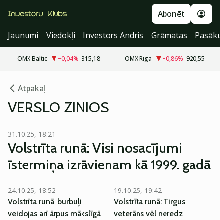
Abonēt
Jaunumi
Viedokļi
Investors Andris
Grāmatas
Pasāk
OMX Baltic
−0,04
%
315,18
OMX Riga
−0,86
%
920,55
Atpakaļ
VERSLO ZINIOS
31.10.25, 18:21
Volstrīta runā: Visi nosacījumi
īstermiņa izrāvienam kā 1999. gadā
24.10.25, 18:52
19.10.25, 19:42
Volstrīta runā: burbuļi
Volstrīta runā: Tirgus
veidojas arī ārpus mākslīgā
veterāns vēl neredz