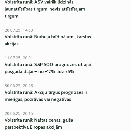
Volstrīta runā: ASV vairāk līdzinās
jaunattīstības tirgum, nevis attīstītajam
tirgum
26.07.25, 14:53
Volstrīta runā: Burbuļa brīdinājumi, karstas
akcijas
11.07.25, 20:01
Volstrīta runā: S&P 500 prognozes otrajai
pusgada daļai – no -12% līdz +5%
30.06.25, 20:53
Volstrīta runā: Akciju tirgus prognozes ir
mierīgas, pozitīvas vai negatīvas
20.06.25, 20:15
Volstrīta runā: Naftas cenas, gaiša
perspektīva Eiropas akcijām