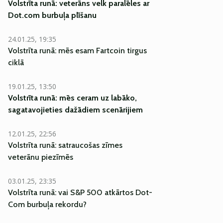
Volstrīta runā: veterāns velk paralēles ar
Dot.com burbuļa plīšanu
24.01.25, 19:35
Volstrīta runā: mēs esam Fartcoin tirgus
ciklā
19.01.25, 13:50
Volstrīta runā: mēs ceram uz labāko,
sagatavojieties dažādiem scenārijiem
12.01.25, 22:56
Volstrīta runā: satraucošas zīmes
veterānu piezīmēs
03.01.25, 23:35
Volstrīta runā: vai S&P 500 atkārtos Dot-
Com burbuļa rekordu?