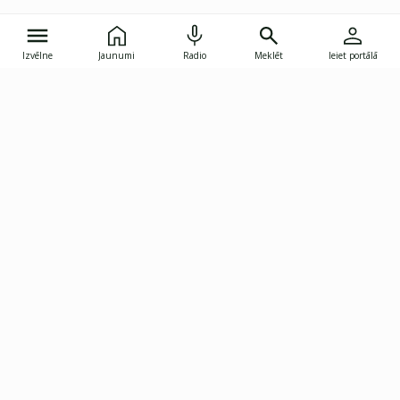
Izvēlne
Jaunumi
Radio
Meklēt
Ieiet portālā
Gunāra Astras iela 8B, Rīga, LV-1082
janis.skupelis@investoruklubs.lv
Abonē
Abonē jaunumus
Reklāma
Publikāciju lietošanas
Vispārējie noteikumi
tiesības
Privātuma politika
Pārtraukt abonēšanu
Iestatījumu pārvaldība