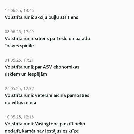
14.06.25, 14:46
Volstrīta runā: akciju buļļu atsitiens
08.06.25, 17:49
Volstrīta runā: sitiens pa Teslu un parādu
“nāves spirāle”
31.05.25, 17:21
Volstrīta runā: par ASV ekonomikas
riskiem un iespējām
24.05.25, 12:32
Volstrīta runā: veterāni aicina pamosties
no viltus miera
18.05.25, 12:16
Volstrīta runā: Vašingtona piekrīt neko
nedarīt, kamēr nav iestājusies krīze