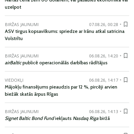
uzelpot
BIRŽAS JAUNUMI
07.08.26, 00:28
ASV tirgus kopsavilkums: spriedze ar Irānu atkal satricina
Volstrītu
BIRŽAS JAUNUMI
06.08.26, 14:20
airBaltic
publicē operacionālās darbības rādītājus
VIEDOKĻI
06.08.26, 14:17
Mājokļu finansējums pieaudzis par 12 %, pircēji arvien
biežāk skatās ārpus Rīgas
BIRŽAS JAUNUMI
06.08.26, 14:13
Signet Baltic Bond Fund
iekļauts
Nasdaq Riga
biržā