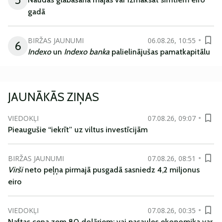
gadā
BIRŽAS JAUNUMI
06.08.26, 10:55
6
Indexo
un
Indexo banka
palielinājušas pamatkapitālu
JAUNĀKĀS ZIŅAS
VIEDOKĻI
07.08.26, 09:07
Pieaugušie “iekrīt” uz viltus investīcijām
BIRŽAS JAUNUMI
07.08.26, 08:51
Virši
neto peļņa pirmajā pusgadā sasniedz 4,2 miljonus
eiro
VIEDOKĻI
07.08.26, 00:35
Naftas cena zem 80 dolāriem; vai pasaules ekonomika var