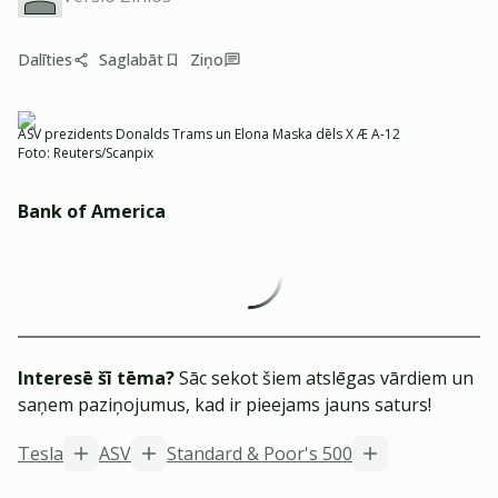
Dalīties
Saglabāt
Ziņo
ASV prezidents Donalds Trams un Elona Maska dēls X Æ A-12
Foto:
Reuters/Scanpix
Bank of America
Interesē šī tēma?
Sāc sekot šiem atslēgas vārdiem un
saņem paziņojumus, kad ir pieejams jauns saturs!
Tesla
ASV
Standard & Poor's 500