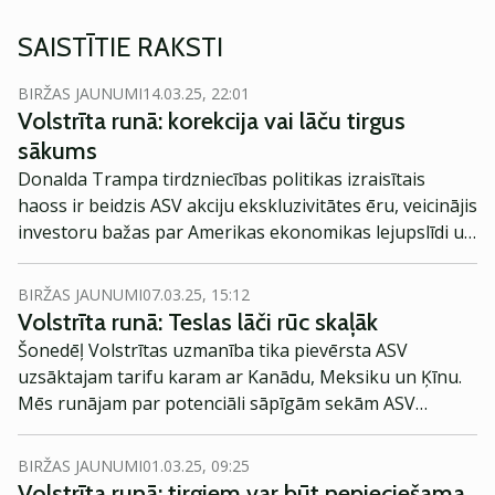
SAISTĪTIE RAKSTI
BIRŽAS JAUNUMI
14.03.25, 22:01
Volstrīta runā: korekcija vai lāču tirgus
sākums
Donalda Trampa tirdzniecības politikas izraisītais
haoss ir beidzis ASV akciju ekskluzivitātes ēru, veicinājis
investoru bažas par Amerikas ekonomikas lejupslīdi un
piespiedis Volstrītas bankas pārskatīt savas
prognozes.
BIRŽAS JAUNUMI
07.03.25, 15:12
Volstrīta runā: Teslas lāči rūc skaļāk
Šonedēļ Volstrītas uzmanība tika pievērsta ASV
uzsāktajam tarifu karam ar Kanādu, Meksiku un Ķīnu.
Mēs runājam par potenciāli sāpīgām sekām ASV
dolāram un ekonomikai. Tomēr Elons Masks un Tesla,
kuru akciju cena kritās, nav aizmirsti.
BIRŽAS JAUNUMI
01.03.25, 09:25
Volstrīta runā: tirgiem var būt nepieciešama