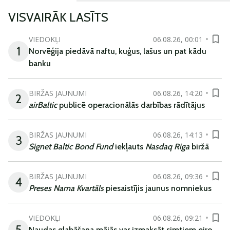
VISVAIRĀK LASĪTS
VIEDOKĻI
06.08.26, 00:01
1
Norvēģija piedāvā naftu, kuģus, lašus un pat kādu
banku
BIRŽAS JAUNUMI
06.08.26, 14:20
2
airBaltic
publicē operacionālās darbības rādītājus
BIRŽAS JAUNUMI
06.08.26, 14:13
3
Signet Baltic Bond Fund
iekļauts
Nasdaq Riga
biržā
BIRŽAS JAUNUMI
06.08.26, 09:36
4
Preses Nama Kvartāls
piesaistījis jaunus nomniekus
VIEDOKĻI
06.08.26, 09:21
5
Naudas glabāšana mājās var izmaksāt simtiem eiro