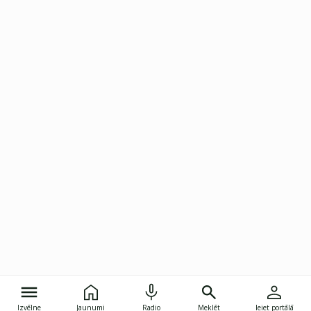
Izvēlne
Jaunumi
Radio
Meklēt
Ieiet portālā