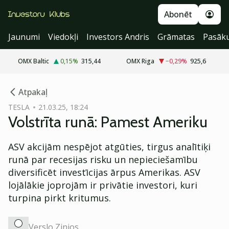
Abonēt
Jaunumi
Viedokļi
Investors Andris
Grāmatas
Pasāk
OMX Baltic
0,15
%
315,44
OMX Riga
−0,29
%
925,6
cebook
Atpakaļ
Twitter)
TESLA
21.03.25, 18:24
Volstrīta runā: Pamest Ameriku
kedIn
ail
ASV akcijām nespējot atgūties, tirgus analītiķi
runā par recesijas risku un nepieciešamību
k
diversificēt investīcijas ārpus Amerikas. ASV
lojālākie joprojām ir privātie investori, kuri
turpina pirkt kritumus.
Verslo Zinios