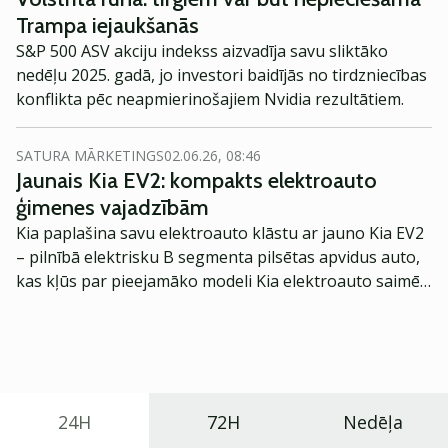
Trampa iejaukšanās
S&P 500 ASV akciju indekss aizvadīja savu sliktāko
nedēļu 2025. gadā, jo investori baidījās no tirdzniecības
konflikta pēc neapmierinošajiem Nvidia rezultātiem.
SATURA MĀRKETINGS
02.06.26, 08:46
Jaunais Kia EV2: kompakts elektroauto
ģimenes vajadzībām
Kia paplašina savu elektroauto klāstu ar jauno Kia EV2
– pilnībā elektrisku B segmenta pilsētas apvidus auto,
kas kļūs par pieejamāko modeli Kia elektroauto saimē
Eiropā. Modelis izstrādāts ar mērķi piedāvāt ģimenēm
praktisku un tehnoloģiski modernu automobili
ikdienas vajadzībām.
24H
72H
Nedēļa