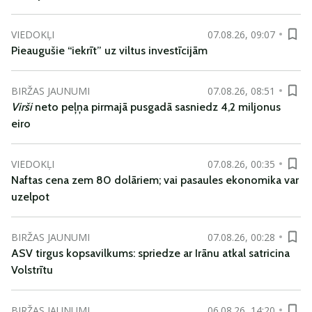
VIEDOKĻI
07.08.26, 09:07
Pieaugušie “iekrīt” uz viltus investīcijām
BIRŽAS JAUNUMI
07.08.26, 08:51
Virši
neto peļņa pirmajā pusgadā sasniedz 4,2 miljonus
eiro
VIEDOKĻI
07.08.26, 00:35
Naftas cena zem 80 dolāriem; vai pasaules ekonomika var
uzelpot
BIRŽAS JAUNUMI
07.08.26, 00:28
ASV tirgus kopsavilkums: spriedze ar Irānu atkal satricina
Volstrītu
BIRŽAS JAUNUMI
06.08.26, 14:20