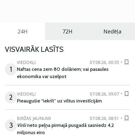
praktisku un tehnoloģiski modernu automobili
ikdienas vajadzībām.
24H
72H
Nedēļa
VISVAIRĀK LASĪTS
VIEDOKĻI
07.08.26, 00:35
1
Naftas cena zem 80 dolāriem; vai pasaules
ekonomika var uzelpot
VIEDOKĻI
07.08.26, 09:07
2
Pieaugušie “iekrīt” uz viltus investīcijām
BIRŽAS JAUNUMI
07.08.26, 08:51
3
Virši
neto peļņa pirmajā pusgadā sasniedz 4,2
miljonus eiro