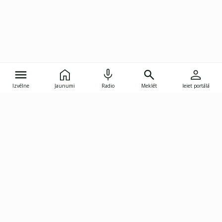
Izvēlne
Jaunumi
Radio
Meklēt
Ieiet portālā
Gunāra Astras iela 8B, Rīga, LV-1082
janis.skupelis@investoruklubs.lv
Abonē
Abonē jaunumus
Reklāma