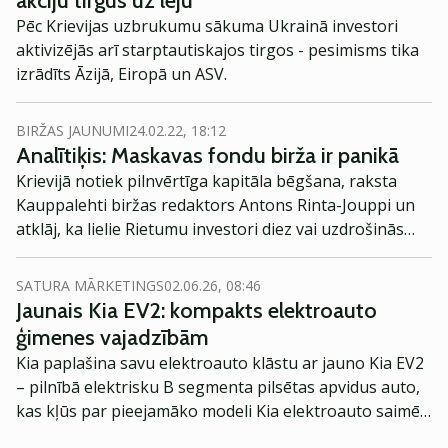
akciju tirgus uz leju
Pēc Krievijas uzbrukumu sākuma Ukrainā investori
aktivizējās arī starptautiskajos tirgos - pesimisms tika
izrādīts Āzijā, Eiropā un ASV.
BIRŽAS JAUNUMI
24.02.22, 18:12
Analītiķis: Maskavas fondu birža ir panikā
Krievijā notiek pilnvērtīga kapitāla bēgšana, raksta
Kauppalehti biržas redaktors Antons Rinta-Jouppi un
atklāj, ka lielie Rietumu investori diez vai uzdrošinās
pieskarties Krievijas vērtspapīriem ar garu nūju.
SATURA MĀRKETINGS
02.06.26, 08:46
Jaunais Kia EV2: kompakts elektroauto
ģimenes vajadzībām
Kia paplašina savu elektroauto klāstu ar jauno Kia EV2
– pilnībā elektrisku B segmenta pilsētas apvidus auto,
kas kļūs par pieejamāko modeli Kia elektroauto saimē
Eiropā. Modelis izstrādāts ar mērķi piedāvāt ģimenēm