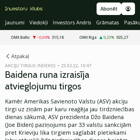
Abonēt
Jaunumi
Viedokļi
Investors Andris
Grāmatas
Pasāk
OMX Baltic
−0,04
%
315,18
OMX Riga
0,23
%
925,27
cebook
Atpakaļ
Twitter)
AKCIJU TIRGUS INDEKSS
25.02.22, 10:47
Baidena runa izraisīja
kedIn
atvieglojumu tirgos
ail
Kamēr Amerikas Savienoto Valstu (ASV) akciju
k
tirgi uz ziņām par karu reaģēja jau tirdzniecības
dienas sākumā, ASV prezidenta Džo Baidena
(Joe Biden) paziņojums par 33 valstu sankcijām
pret Krieviju lika tirgiem saglabāt pietiekami