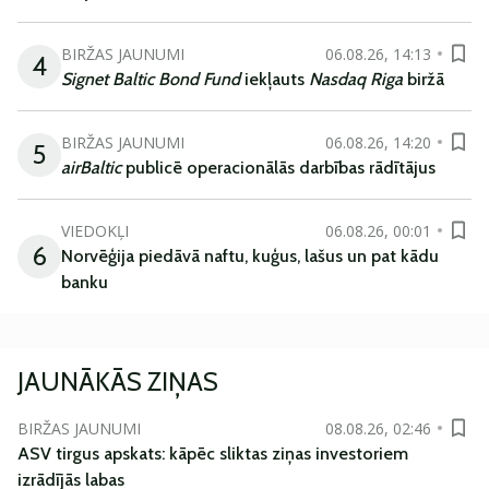
BIRŽAS JAUNUMI
06.08.26, 14:13
4
Signet Baltic Bond Fund
iekļauts
Nasdaq Riga
biržā
BIRŽAS JAUNUMI
06.08.26, 14:20
5
airBaltic
publicē operacionālās darbības rādītājus
VIEDOKĻI
06.08.26, 00:01
6
Norvēģija piedāvā naftu, kuģus, lašus un pat kādu
banku
JAUNĀKĀS ZIŅAS
BIRŽAS JAUNUMI
08.08.26, 02:46
ASV tirgus apskats: kāpēc sliktas ziņas investoriem
izrādījās labas