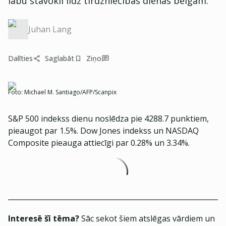
labu stāvokli līdz tirdzniecības dienas beigām.
Juhan Lang
Dalīties
Saglabāt
Ziņo
Foto:
Michael M. Santiago/AFP/Scanpix
S&P 500 indekss dienu noslēdza pie 4288.7 punktiem,
pieaugot par 1.5%. Dow Jones indekss un NASDAQ
Composite pieauga attiecīgi par 0.28% un 3.34%.
Interesē šī tēma?
Sāc sekot šiem atslēgas vārdiem un