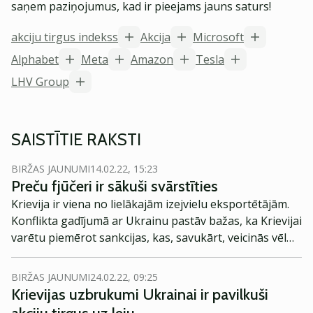
saņem paziņojumus, kad ir pieejams jauns saturs!
akciju tirgus indekss
Akcija
Microsoft
Alphabet
Meta
Amazon
Tesla
LHV Group
SAISTĪTIE RAKSTI
BIRŽAS JAUNUMI
14.02.22, 15:23
Preču fjūčeri ir sākuši svārstīties
Krievija ir viena no lielākajām izejvielu eksportētājām.
Konflikta gadījumā ar Ukrainu pastāv bažas, ka Krievijai
varētu piemērot sankcijas, kas, savukārt, veicinās vēl
straujāku izejvielu cenu kāpumu un paātrinās inflāciju.
BIRŽAS JAUNUMI
24.02.22, 09:25
Krievijas uzbrukumi Ukrainai ir pavilkuši