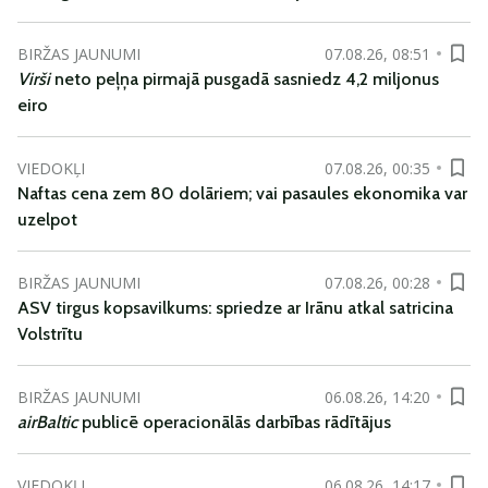
BIRŽAS JAUNUMI
07.08.26, 08:51
Virši
neto peļņa pirmajā pusgadā sasniedz 4,2 miljonus
eiro
VIEDOKĻI
07.08.26, 00:35
Naftas cena zem 80 dolāriem; vai pasaules ekonomika var
uzelpot
BIRŽAS JAUNUMI
07.08.26, 00:28
ASV tirgus kopsavilkums: spriedze ar Irānu atkal satricina
Volstrītu
BIRŽAS JAUNUMI
06.08.26, 14:20
airBaltic
publicē operacionālās darbības rādītājus
VIEDOKĻI
06.08.26, 14:17