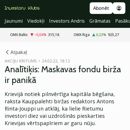
Abonēt
Jaunumi
Viedokļi
Investors Andris
Grāmatas
Pasāk
OMX Baltic
−0,04
%
315,18
OMX Riga
0,23
%
925,27
cebook
Atpakaļ
Twitter)
AKCIJU KRITUMS
24.02.22, 18:12
Analītiķis: Maskavas fondu birža
kedIn
ir panikā
ail
Krievijā notiek pilnvērtīga kapitāla bēgšana,
k
raksta Kauppalehti biržas redaktors Antons
Rinta-Jouppi un atklāj, ka lielie Rietumu
investori diez vai uzdrošinās pieskarties
Krievijas vērtspapīriem ar garu nūju.