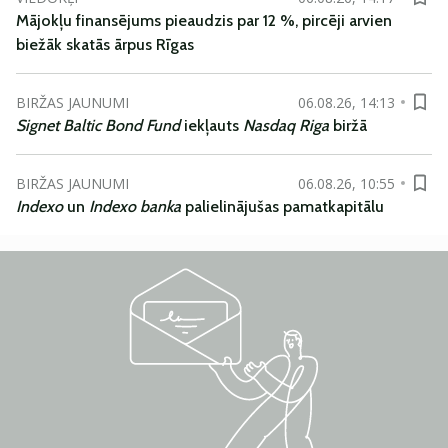
Mājokļu finansējums pieaudzis par 12 %, pircēji arvien
biežāk skatās ārpus Rīgas
BIRŽAS JAUNUMI
06.08.26, 14:13
Signet Baltic Bond Fund
iekļauts
Nasdaq Riga
biržā
BIRŽAS JAUNUMI
06.08.26, 10:55
Indexo
un
Indexo banka
palielinājušas pamatkapitālu