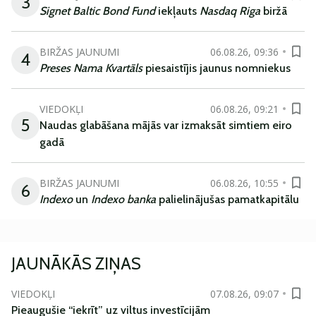
3
Signet Baltic Bond Fund
iekļauts
Nasdaq Riga
biržā
BIRŽAS JAUNUMI
06.08.26, 09:36
4
Preses Nama Kvartāls
piesaistījis jaunus nomniekus
VIEDOKĻI
06.08.26, 09:21
5
Naudas glabāšana mājās var izmaksāt simtiem eiro
gadā
BIRŽAS JAUNUMI
06.08.26, 10:55
6
Indexo
un
Indexo banka
palielinājušas pamatkapitālu
JAUNĀKĀS ZIŅAS
VIEDOKĻI
07.08.26, 09:07
Pieaugušie “iekrīt” uz viltus investīcijām