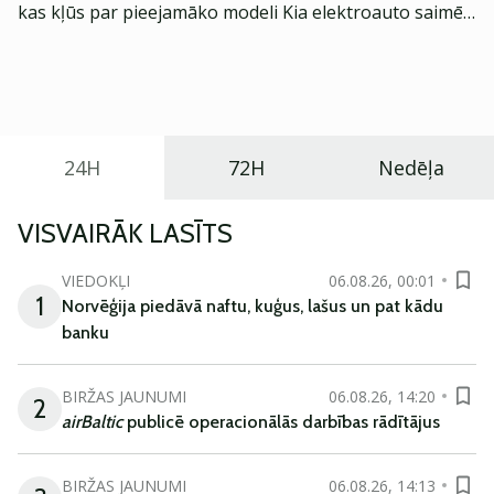
kas kļūs par pieejamāko modeli Kia elektroauto saimē
Eiropā. Modelis izstrādāts ar mērķi piedāvāt ģimenēm
praktisku un tehnoloģiski modernu automobili
ikdienas vajadzībām.
24H
72H
Nedēļa
VISVAIRĀK LASĪTS
VIEDOKĻI
06.08.26, 00:01
1
Norvēģija piedāvā naftu, kuģus, lašus un pat kādu
banku
BIRŽAS JAUNUMI
06.08.26, 14:20
2
airBaltic
publicē operacionālās darbības rādītājus
BIRŽAS JAUNUMI
06.08.26, 14:13