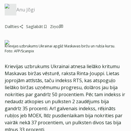
Anu Jõgi
Dalīties
Saglabāt
Ziņo
Krievijas uzbrukums Ukrainai apgāž Maskavas biržu un rubļa kursu.
Foto:
AFP/Scanpix
Krievijas uzbrukums Ukrainai atnesa lielāko kritumu
Maskavas biržas vēsturē, raksta Rinta-Jouppi. Lietas
joprojām attīstās, taču indekss RTS, kas atspoguļo
lielāko biržas uzņēmumu progresu, dolāros jau bija
nokrities par gandrīz 50 procentiem. Pēc tam indekss ir
nedaudz atkopies un pulksten 2 zaudējums bija
gandrīz 35 procenti. Arī galvenais indekss, rēķināts
rubļos jeb MOEX, līdz pusdienlaikam bija nokrities par
vairāk nekā 37 procentiem, un pulksten divos tas bija
mīnus 33 procenti.