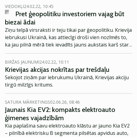
VIEDOKĻI
24.02.22, 10:45
Pret ģeopolitiku investoriem vajag būt
biezai ādai
Ziņu telpā virsraksti ir teju tikai par ģeopolitiku. Krievija
iebrukusi Ukrainā, kas attiecīgi droši vien nozīmēs to,
ka jau pilnā mērā tiek ievadīts jauns aukstais karš starp
Krieviju (un varbūt arī Ķīnu) un Rietumiem.
BIRŽAS JAUNUMI
24.02.22, 10:11
Krievijas akcijas nokrītas par trešdaļu
Sekojot ziņām par iebrukumu Ukrainā, Krievijas akciju
tirgū milzīgs kritums.
SATURA MĀRKETINGS
02.06.26, 08:46
Jaunais Kia EV2: kompakts elektroauto
ģimenes vajadzībām
Kia paplašina savu elektroauto klāstu ar jauno Kia EV2
– pilnībā elektrisku B segmenta pilsētas apvidus auto,