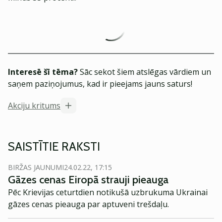
Interesē šī tēma?
Sāc sekot šiem atslēgas vārdiem un
saņem paziņojumus, kad ir pieejams jauns saturs!
Akciju kritums
SAISTĪTIE RAKSTI
BIRŽAS JAUNUMI
24.02.22, 17:15
Gāzes cenas Eiropā strauji pieauga
Pēc Krievijas ceturtdien notikušā uzbrukuma Ukrainai
gāzes cenas pieauga par aptuveni trešdaļu.