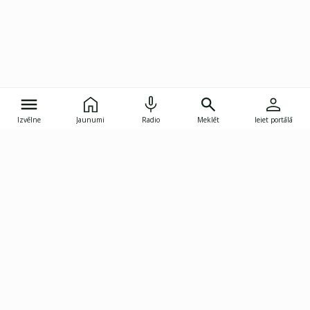
Izvēlne
Jaunumi
Radio
Meklēt
Ieiet portālā
Gunāra Astras iela 8B, Rīga, LV-1082
janis.skupelis@investoruklubs.lv
Abonē
Abonē jaunumus
Reklāma