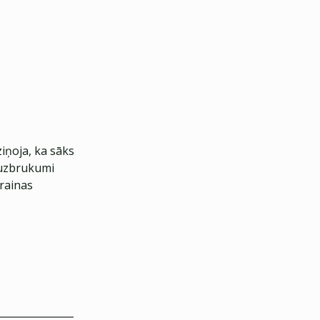
ziņoja, ka sāks
a uzbrukumi
krainas