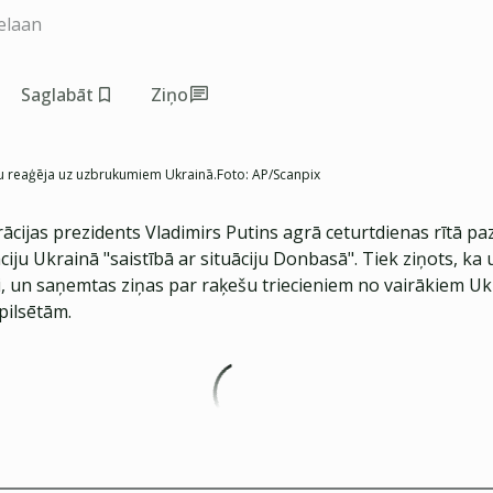
elaan
Saglabāt
Ziņo
smu reaģēja uz uzbrukumiem Ukrainā.
Foto:
AP/Scanpix
rācijas prezidents Vladimirs Putins agrā ceturtdienas rītā pa
ciju Ukrainā "saistībā ar situāciju Donbasā". Tiek ziņots, k
vi, un saņemtas ziņas par raķešu triecieniem no vairākiem U
pilsētām.