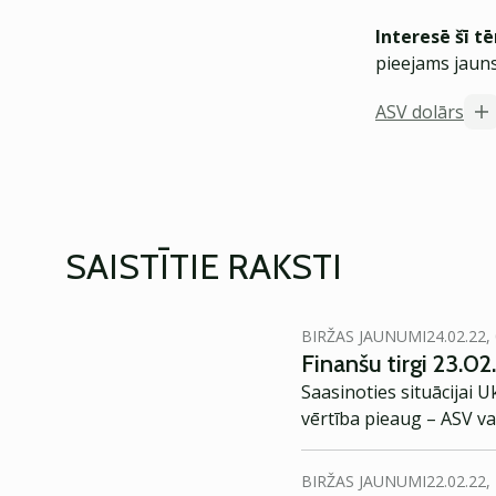
Interesē šī t
pieejams jauns
ASV dolārs
SAISTĪTIE RAKSTI
BIRŽAS JAUNUMI
24.02.22,
Finanšu tirgi 23.02.
Saasinoties situācijai 
vērtība pieaug – ASV v
BIRŽAS JAUNUMI
22.02.22,