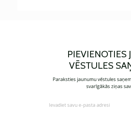
PIEVIENOTIES
VĒSTULES SA
Paraksties jaunumu vēstules saņem
svarīgākās ziņas sav