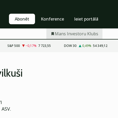
Pašapkalpošanās
Abonēt
Abonēt
Konference
Ieiet portālā
Mans Investoru Klubs
S&P 500
−0,17
%
7 723,55
DOW 30
0,49
%
54 349,12
ilkuši
ī
n ASV.