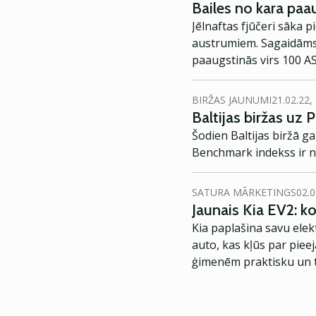
Bailes no kara paa
Jēlnaftas fjūčeri sāka 
austrumiem. Sagaidāms,
paaugstinās virs 100 A
BIRŽAS JAUNUMI
21.02.22,
Baltijas biržas uz 
Šodien Baltijas biržā ga
Benchmark indekss ir no
SATURA MĀRKETINGS
02.0
Jaunais Kia EV2: 
Kia paplašina savu elek
auto, kas kļūs par piee
ģimenēm praktisku un t