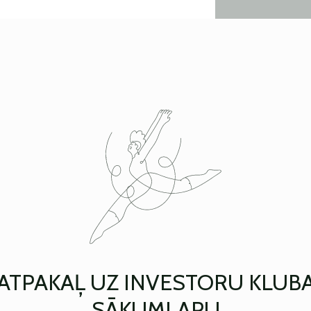
ATPAKAĻ UZ INVESTORU KLUB
SĀKUMLAPU