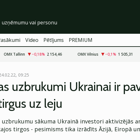
Pasākumi
Video
Pētījums
PREMIUM
OMX Tallinn
−0,18
%
2 154,46
OMX Vilnius
−0,1
%
1 505,31
24.02.22, 09:25
jas uzbrukumi Ukrainai ir pav
tirgus uz leju
s uzbrukumu sākuma Ukrainā investori aktivizējās ar
ajos tirgos - pesimisms tika izrādīts Āzijā, Eiropā u