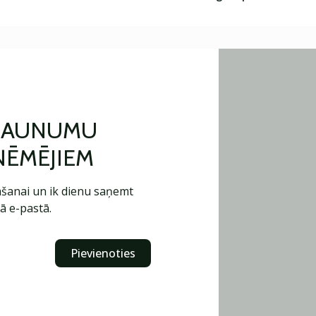
 JAUNUMU
ŅĒMĒJIEM
šanai un ik dienu saņemt
ā e-pastā.
Pievienoties