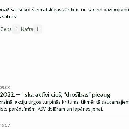
ēma?
Sāc sekot šiem atslēgas vārdiem un saņem paziņojumus
 saturs!
Zelts
Nafta
 09:03
2022. – riska aktīvi cieš, “drošības” pieaug
Ukrainā, akciju tirgos turpinās kritums, tikmēr tā saucamajie
alsts parādzīmēm, ASV dolāram un Japānas jenai.
 15:57