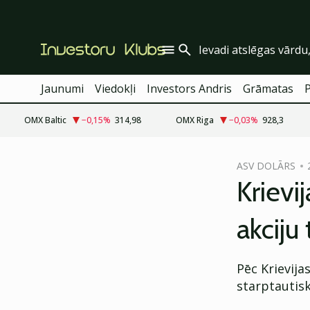
Jaunumi
Viedokļi
Investors Andris
Grāmatas
OMX Baltic
−0,15
%
314,98
OMX Riga
−0,03
%
928,3
cebook
ASV DOLĀRS
Twitter)
Krievi
kedIn
akciju 
ail
k
Pēc Krievija
starptautisk