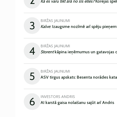
2
Kā es varu tikt ārā no šīs elles?
Korejas spe
BIRŽAS JAUNUMI
3
Kalve
: Izaugsme nozīmē arī spēju pieņem
BIRŽAS JAUNUMI
4
Storent
kāpina ieņēmumus un gatavojas ob
BIRŽAS JAUNUMI
5
ASV tirgus apskats: Besenta norādes kata
INVESTORS ANDRIS
6
AI karstā gaisa nolaišanu sajūt arī Andris