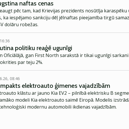
ugstina naftas cenas
pieaugt pēc tam, kad Krievijas prezidents nosūtīja karaspēku
 ka iespējamo sankciju dēļ jēlnaftas pieejamība tirgū samaz
SV dolāru robežas.
 16:36
Putina politiku reaģē ugunīgi
n Oficiālājā, gan First North sarakstā ir tikai ugunīgi sarkani
krities par teju 2%.
6.26, 08:46
kompakts elektroauto ģimenes vajadzībām
troauto klāstu ar jauno Kia EV2 – pilnībā elektrisku B segme
jamāko modeli Kia elektroauto saimē Eiropā. Modelis izstrād
ehnoloģiski modernu automobili ikdienas vajadzībām.