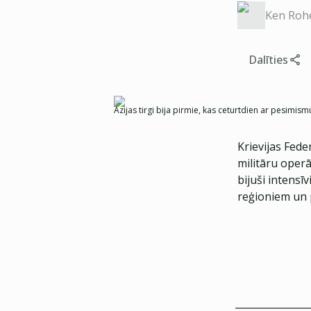
Ken Roh
Dalīties
Āzijas tirgi bija pirmie, kas ceturtdien ar pesimi
Krievijas Fede
militāru operā
bijuši intensī
reģioniem un 