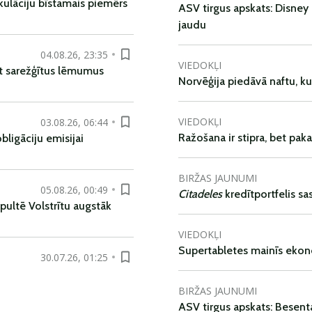
kulāciju bīstamais piemērs
ASV tirgus apskats: Disney 
jaudu
04.08.26, 23:35
VIEDOKĻI
t sarežģītus lēmumus
Norvēģija piedāvā naftu, k
VIEDOKĻI
03.08.26, 06:44
Ražošana ir stipra, bet pak
ligāciju emisijai
BIRŽAS JAUNUMI
05.08.26, 00:49
Citadeles
kredītportfelis s
pultē Volstrītu augstāk
VIEDOKĻI
Supertabletes mainīs ekon
30.07.26, 01:25
BIRŽAS JAUNUMI
ASV tirgus apskats: Besent