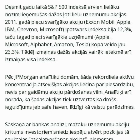
Desmit gadu laikā S&P 500 indeksā arvien lielāku
nozīmi ieņēmušas dažas ļoti lielu uzņēmumu akcijas.
2011. gadā piecu svarīgāko akciju (Exxon Mobil, Apple,
IBM, Chevron, Microsoft) īpatsvars indeksā bija 12,3%,
taču tagad pieci svarīgākie uzņēmumi (Apple,
Microsoft, Alphabet, Amazon, Tesla) kopā veido jau
23,3%. Tādēļ izmaiņas dažās akcijās vairāk ietekmē arī
izmaiņas visā indeksā.
Pēc JPMorgan analītiķu domām, šāda rekordliela aktīvu
koncentrācija atsevišķās akcijās liecina par piesardzību,
nevis par gaidāmu akciju pārdošanas vilni. Analītiķi arī
norāda, ka šādas akcijas tiek uztvertas kā drošs
ieguldījums jeb safe haven, līdzīgi kā valstu parādzīmes.
Saskaņā ar bankas analīzi, mazāku uzņēmumu akciju
kritums investoriem sniedz iespēju atvērt pozīcijas tā
sauktajās “atkalatvēršanās akcijās”, piemēram,