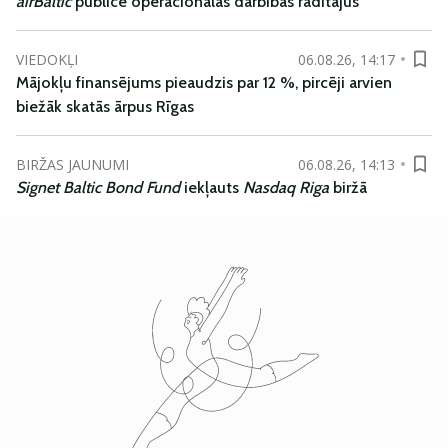
airBaltic
publicē operacionālās darbības rādītājus
VIEDOKĻI
06.08.26, 14:17
Mājokļu finansējums pieaudzis par 12 %, pircēji arvien
biežāk skatās ārpus Rīgas
BIRŽAS JAUNUMI
06.08.26, 14:13
Signet Baltic Bond Fund
iekļauts
Nasdaq Riga
biržā