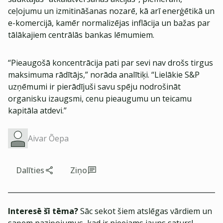
ceļojumu un izmitināšanas nozarē, kā arī enerģētikā un
e-komercijā, kamēr normalizējas inflācija un bažas par
tālākajiem centrālās bankas lēmumiem.
“Pieaugošā koncentrācija pati par sevi nav drošs tirgus
maksimuma rādītājs,” norāda analītiķi. “Lielākie S&P
uzņēmumi ir pierādījuši savu spēju nodrošināt
organisku izaugsmi, cenu pieaugumu un teicamu
kapitāla atdevi.”
Aivar Õepa
Dalīties
Ziņo
Interesē šī tēma?
Sāc sekot šiem atslēgas vārdiem un