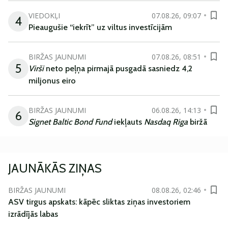
VIEDOKĻI
07.08.26, 09:07
4
Pieaugušie “iekrīt” uz viltus investīcijām
BIRŽAS JAUNUMI
07.08.26, 08:51
5
Virši
neto peļņa pirmajā pusgadā sasniedz 4,2
miljonus eiro
BIRŽAS JAUNUMI
06.08.26, 14:13
6
Signet Baltic Bond Fund
iekļauts
Nasdaq Riga
biržā
JAUNĀKĀS ZIŅAS
BIRŽAS JAUNUMI
08.08.26, 02:46
ASV tirgus apskats: kāpēc sliktas ziņas investoriem
izrādījās labas