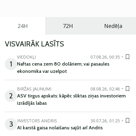
ikdienas vajadzībām.
24H
72H
Nedēļa
VISVAIRĀK LASĪTS
VIEDOKĻI
07.08.26, 00:35
1
Naftas cena zem 80 dolāriem; vai pasaules
ekonomika var uzelpot
BIRŽAS JAUNUMI
08.08.26, 02:46
2
ASV tirgus apskats: kāpēc sliktas ziņas investoriem
izrādījās labas
INVESTORS ANDRIS
30.07.26, 01:25
3
AI karstā gaisa nolaišanu sajūt arī Andris