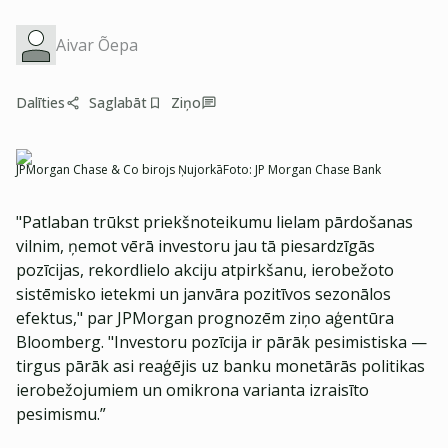
Aivar Õepa
Dalīties
Saglabāt
Ziņo
JPMorgan Chase & Co birojs Ņujorkā
Foto:
JP Morgan Chase Bank
"Patlaban trūkst priekšnoteikumu lielam pārdošanas
vilnim, ņemot vērā investoru jau tā piesardzīgās
pozīcijas, rekordlielo akciju atpirkšanu, ierobežoto
sistēmisko ietekmi un janvāra pozitīvos sezonālos
efektus," par JPMorgan prognozēm ziņo aģentūra
Bloomberg. "Investoru pozīcija ir pārāk pesimistiska —
tirgus pārāk asi reaģējis uz banku monetārās politikas
ierobežojumiem un omikrona varianta izraisīto
pesimismu.”