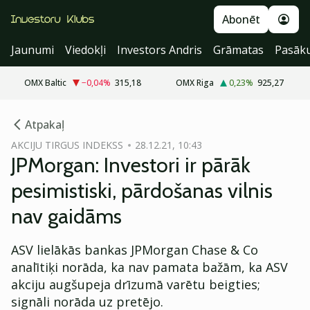
Abonēt
Jaunumi
Viedokļi
Investors Andris
Grāmatas
Pasāk
OMX Baltic
−0,04
%
315,18
OMX Riga
0,23
%
925,27
cebook
cebook
Atpakaļ
Twitter)
Twitter)
AKCIJU TIRGUS INDEKSS
28.12.21, 10:43
JPMorgan: Investori ir pārāk
kedIn
kedIn
pesimistiski, pārdošanas vilnis
ail
ail
nav gaidāms
k
k
ASV lielākās bankas JPMorgan Chase & Co
analītiķi norāda, ka nav pamata bažām, ka ASV
akciju augšupeja drīzumā varētu beigties;
signāli norāda uz pretējo.