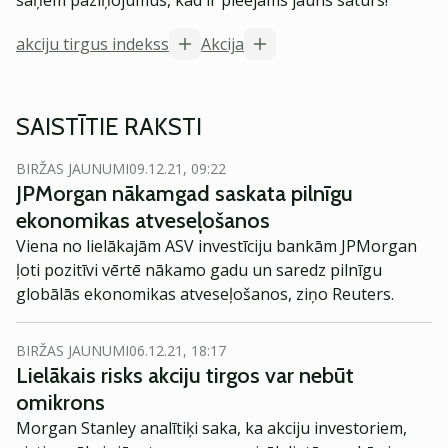
saņem paziņojumus, kad ir pieejams jauns saturs!
akciju tirgus indekss
Akcija
SAISTĪTIE RAKSTI
BIRŽAS JAUNUMI
09.12.21, 09:22
JPMorgan nākamgad saskata pilnīgu
ekonomikas atveseļošanos
Viena no lielākajām ASV investīciju bankām JPMorgan
ļoti pozitīvi vērtē nākamo gadu un saredz pilnīgu
globālās ekonomikas atveseļošanos, ziņo Reuters.
BIRŽAS JAUNUMI
06.12.21, 18:17
Lielākais risks akciju tirgos var nebūt
omikrons
Morgan Stanley analītiķi saka, ka akciju investoriem,