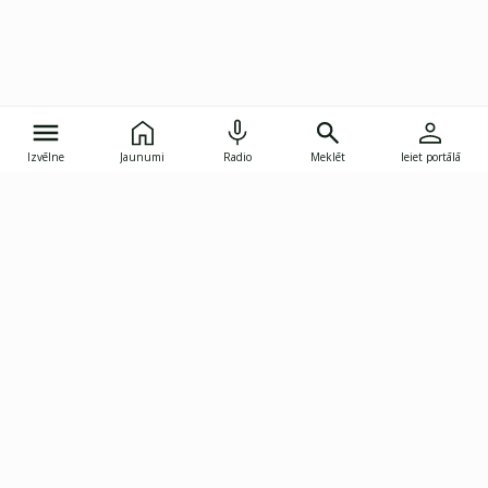
Izvēlne
Jaunumi
Radio
Meklēt
Ieiet portālā
Gunāra Astras iela 8B, Rīga, LV-1082
janis.skupelis@investoruklubs.lv
Abonē
Abonē jaunumus
Reklāma
Publikāciju lietošanas
Vispārējie noteikumi