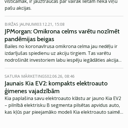
visticamāk, ir jāuztraucas par vairāk lietām nekā viņu
pašu akcijas.
BIRŽAS JAUNUMI
03.12.21, 15:08
JPMorgan: Omikrona celms varētu nozīmēt
pandēmijas beigas
Bailes no koronavīrusa omikrona celma jau nedēļu ir
izdarījušas spiedienu uz akciju tirgiem. Tas varētu
nodrošināt investoriem labu iespēju iegādāties akcijas
un preces lētāk, sacīja JPMorgan Chase.
SATURA MĀRKETINGS
02.06.26, 08:46
Jaunais Kia EV2: kompakts elektroauto
ģimenes vajadzībām
Kia paplašina savu elektroauto klāstu ar jauno Kia EV2
– pilnībā elektrisku B segmenta pilsētas apvidus auto,
kas kļūs par pieejamāko modeli Kia elektroauto saimē
Eiropā. Modelis izstrādāts ar mērķi piedāvāt ģimenēm
praktisku un tehnoloģiski modernu automobili