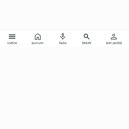
Izvēlne
Jaunumi
Radio
Meklēt
Ieiet portālā
Gunāra Astras iela 8B, Rīga, LV-1082
janis.skupelis@investoruklubs.lv
Abonē
Abonē jaunumus
Reklāma