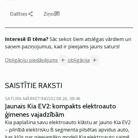
Dalīties
Ziņo
Interesē šī tēma?
Sāc sekot šiem atslēgas vārdiem un
saņem paziņojumus, kad ir pieejams jauns saturs!
Obligāciju piedāvājums
obligācija
SAISTĪTIE RAKSTI
SATURA MĀRKETINGS
02.06.26, 08:46
Jaunais Kia EV2: kompakts elektroauto
ģimenes vajadzībām
Kia paplašina savu elektroauto klāstu ar jauno Kia EV2
– pilnībā elektrisku B segmenta pilsētas apvidus auto,
kas kļūs par pieejamāko modeli Kia elektroauto saimē