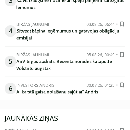
3
Kalve
: Izaugsme nozīmē arī spēju pieņemt sarežģītus
lēmumus
BIRŽAS JAUNUMI
03.08.26, 06:44
4
Storent
kāpina ieņēmumus un gatavojas obligāciju
emisijai
BIRŽAS JAUNUMI
05.08.26, 00:49
5
ASV tirgus apskats: Besenta norādes katapultē
Volstrītu augstāk
INVESTORS ANDRIS
30.07.26, 01:25
6
AI karstā gaisa nolaišanu sajūt arī Andris
JAUNĀKĀS ZIŅAS