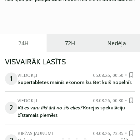
Eiropā. Modelis izstrādāts ar mērķi piedāvāt ģimenēm
praktisku un tehnoloģiski modernu automobili
ikdienas vajadzībām.
24H
72H
Nedēļa
VISVAIRĀK LASĪTS
VIEDOKĻI
05.08.26, 00:50
1
Supertabletes mainīs ekonomiku. Bet kurš nopelnīs
VIEDOKĻI
03.08.26, 00:30
2
Kā es varu tikt ārā no šīs elles?
Korejas spekulāciju
bīstamais piemērs
BIRŽAS JAUNUMI
04.08.26, 23:35