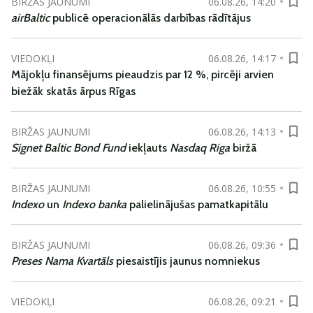
BIRŽAS JAUNUMI
06.08.26, 14:20
airBaltic
publicē operacionālās darbības rādītājus
VIEDOKĻI
06.08.26, 14:17
Mājokļu finansējums pieaudzis par 12 %, pircēji arvien
biežāk skatās ārpus Rīgas
BIRŽAS JAUNUMI
06.08.26, 14:13
Signet Baltic Bond Fund
iekļauts
Nasdaq Riga
biržā
BIRŽAS JAUNUMI
06.08.26, 10:55
Indexo
un
Indexo banka
palielinājušas pamatkapitālu
BIRŽAS JAUNUMI
06.08.26, 09:36
Preses Nama Kvartāls
piesaistījis jaunus nomniekus
VIEDOKĻI
06.08.26, 09:21