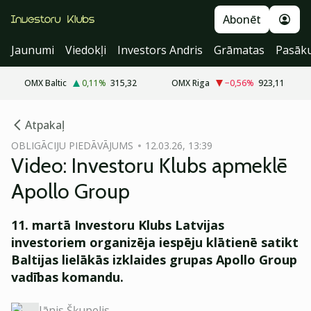
Abonēt
Jaunumi
Viedokļi
Investors Andris
Grāmatas
Pasāk
OMX Baltic
0,11
%
315,32
OMX Riga
−0,56
%
923,11
cebook
cebook
Atpakaļ
Twitter)
Twitter)
OBLIGĀCIJU PIEDĀVĀJUMS
12.03.26, 13:39
Video: Investoru Klubs apmeklē
kedIn
kedIn
Apollo Group
ail
ail
11. martā Investoru Klubs Latvijas
k
k
investoriem organizēja iespēju klātienē satikt
Baltijas lielākās izklaides grupas Apollo Group
vadības komandu.
Jānis Šķupelis