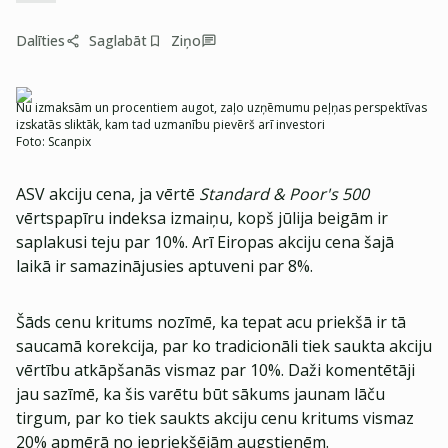
Dalīties
Saglabāt
Ziņo
Nu izmaksām un procentiem augot, zaļo uzņēmumu peļņas perspektīvas
izskatās sliktāk, kam tad uzmanību pievērš arī investori
Foto:
Scanpix
ASV akciju cena, ja vērtē
Standard & Poor's 500
vērtspapīru indeksa izmaiņu, kopš jūlija beigām ir
saplakusi teju par 10%. Arī Eiropas akciju cena šajā
laikā ir samazinājusies aptuveni par 8%.
Šāds cenu kritums nozīmē, ka tepat acu priekšā ir tā
saucamā korekcija, par ko tradicionāli tiek saukta akciju
vērtību atkāpšanās vismaz par 10%. Daži komentētāji
jau sazīmē, ka šis varētu būt sākums jaunam lāču
tirgum, par ko tiek saukts akciju cenu kritums vismaz
20% apmērā no iepriekšējām augstienēm.