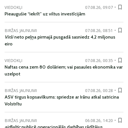
VIEDOKĻI
07.08.26, 09:07
Pieaugušie “iekrīt” uz viltus investīcijām
BIRŽAS JAUNUMI
07.08.26, 08:51
Virši
neto peļņa pirmajā pusgadā sasniedz 4,2 miljonus
eiro
VIEDOKĻI
07.08.26, 00:35
Naftas cena zem 80 dolāriem; vai pasaules ekonomika var
uzelpot
BIRŽAS JAUNUMI
07.08.26, 00:28
ASV tirgus kopsavilkums: spriedze ar Irānu atkal satricina
Volstrītu
BIRŽAS JAUNUMI
06.08.26, 14:20
airBaltic
publicē operacionālās darbības rādītājus