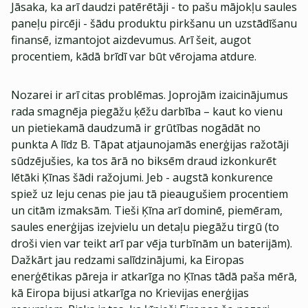
Jāsaka, ka arī daudzi patērētāji - to pašu mājokļu saules
paneļu pircēji - šādu produktu pirkšanu un uzstādīšanu
finansē, izmantojot aizdevumus. Arī šeit, augot
procentiem, kādā brīdī var būt vērojama atdure.
Nozarei ir arī citas problēmas. Joprojām izaicinājumus
rada smagnēja piegāžu ķēžu darbība – kaut ko vienu
un pietiekamā daudzumā ir grūtības nogādāt no
punkta A līdz B. Tāpat atjaunojamās enerģijas ražotāji
sūdzējušies, ka tos ārā no biksēm draud izkonkurēt
lētāki Ķīnas šādi ražojumi. Jeb - augstā konkurence
spiež uz leju cenas pie jau tā pieaugušiem procentiem
un citām izmaksām. Tieši Ķīna arī dominē, piemēram,
saules enerģijas izejvielu un detaļu piegāžu tirgū (to
droši vien var teikt arī par vēja turbīnām un baterijām).
Dažkārt jau redzami salīdzinājumi, ka Eiropas
enerģētikas pāreja ir atkarīga no Ķīnas tādā paša mērā,
kā Eiropa bijusi atkarīga no Krievijas enerģijas