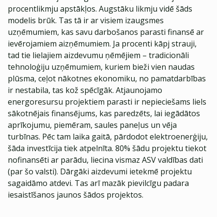
procentlikmju apstākļos. Augstāku likmju vidē šāds
modelis brūk. Tas tā ir ar visiem izaugsmes
uzņēmumiem, kas savu darbošanos parasti finansē ar
ievērojamiem aizņēmumiem. Ja procenti kāpj strauji,
tad tie lielajiem aizdevumu ņēmējiem – tradicionāli
tehnoloģiju uzņēmumiem, kuriem bieži vien naudas
plūsma, ceļot nākotnes ekonomiku, no pamatdarbības
ir nestabila, tas kož spēcīgāk. Atjaunojamo
energoresursu projektiem parasti ir nepieciešams liels
sākotnējais finansējums, kas paredzēts, lai iegādātos
aprīkojumu, piemēram, saules paneļus un vēja
turbīnas. Pēc tam laika gaitā, pārdodot elektroenerģiju,
šāda investīcija tiek atpelnīta. 80% šādu projektu tiekot
nofinansēti ar parādu, liecina vismaz ASV valdības dati
(par šo valsti). Dārgāki aizdevumi ietekmē projektu
sagaidāmo atdevi. Tas arī mazāk pievilcīgu padara
iesaistīšanos jaunos šādos projektos.