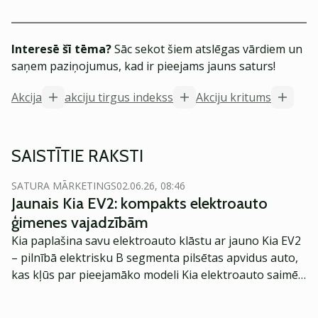
Interesē šī tēma?
Sāc sekot šiem atslēgas vārdiem un
saņem paziņojumus, kad ir pieejams jauns saturs!
Akcija
akciju tirgus indekss
Akciju kritums
SAISTĪTIE RAKSTI
SATURA MĀRKETINGS
02.06.26, 08:46
Jaunais Kia EV2: kompakts elektroauto
ģimenes vajadzībām
Kia paplašina savu elektroauto klāstu ar jauno Kia EV2
– pilnībā elektrisku B segmenta pilsētas apvidus auto,
kas kļūs par pieejamāko modeli Kia elektroauto saimē
Eiropā. Modelis izstrādāts ar mērķi piedāvāt ģimenēm
praktisku un tehnoloģiski modernu automobili