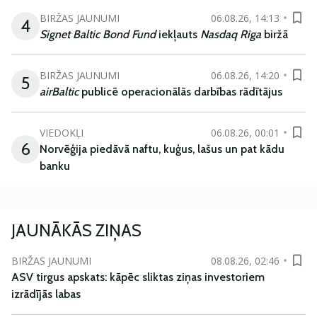
BIRŽAS JAUNUMI
06.08.26, 14:13
4
Signet Baltic Bond Fund
iekļauts
Nasdaq Riga
biržā
BIRŽAS JAUNUMI
06.08.26, 14:20
5
airBaltic
publicē operacionālās darbības rādītājus
VIEDOKĻI
06.08.26, 00:01
6
Norvēģija piedāvā naftu, kuģus, lašus un pat kādu
banku
JAUNĀKĀS ZIŅAS
BIRŽAS JAUNUMI
08.08.26, 02:46
ASV tirgus apskats: kāpēc sliktas ziņas investoriem
izrādījās labas