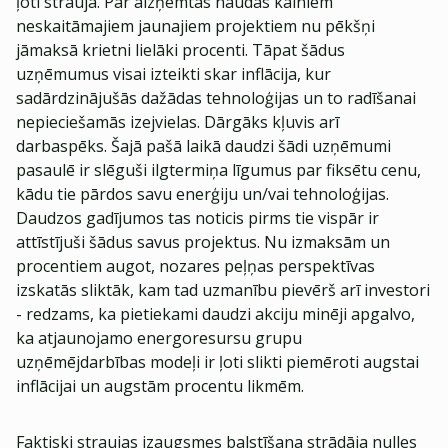
ļoti strauja. Par aizņemtās naudas kalniem
neskaitāmajiem jaunajiem projektiem nu pēkšņi
jāmaksā krietni lielāki procenti. Tāpat šādus
uzņēmumus visai izteikti skar inflācija, kur
sadārdzinājušās dažādas tehnoloģijas un to radīšanai
nepieciešamās izejvielas. Dārgāks kļuvis arī
darbaspēks. Šajā pašā laikā daudzi šādi uzņēmumi
pasaulē ir slēguši ilgtermiņa līgumus par fiksētu cenu,
kādu tie pārdos savu enerģiju un/vai tehnoloģijas.
Daudzos gadījumos tas noticis pirms tie vispār ir
attīstījuši šādus savus projektus. Nu izmaksām un
procentiem augot, nozares peļņas perspektīvas
izskatās sliktāk, kam tad uzmanību pievērš arī investori
- redzams, ka pietiekami daudzi akciju minēji apgalvo,
ka atjaunojamo energoresursu grupu
uzņēmējdarbības modeļi ir ļoti slikti piemēroti augstai
inflācijai un augstām procentu likmēm.
Faktiski straujas izaugsmes balstīšana strādāja nulles