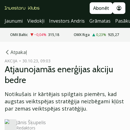
Abonēt
Jaunumi
Viedokļi
Investors Andris
Grāmatas
Pasāk
OMX Baltic
−0,04
%
315,18
OMX Riga
0,23
%
925,27
cebook
cebook
Atpakaļ
Twitter)
Twitter)
AKCIJA
30.10.23, 09:03
Atjaunojamās enerģijas akciju
kedIn
kedIn
bedre
ail
ail
Notikušais ir kārtējais spilgtais piemērs, kad
k
k
augstas veiktspējas stratēģija neizbēgami kļūst
par zemas veiktspējas stratēģiju.
Jānis Šķupelis
Redaktors