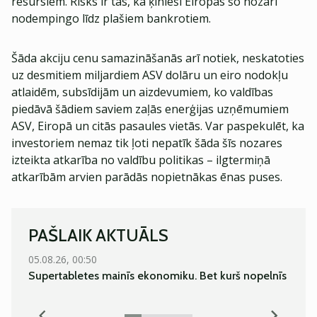
resursiem. Risks ir tas, ka ķīnieši Eiropas šo nozari
nodempingo līdz plašiem bankrotiem.
Šāda akciju cenu samazināšanās arī notiek, neskatoties
uz desmitiem miljardiem ASV dolāru un eiro nodokļu
atlaidēm, subsīdijām un aizdevumiem, ko valdības
piedāvā šādiem saviem zaļās enerģijas uzņēmumiem
ASV, Eiropā un citās pasaules vietās. Var paspekulēt, ka
investoriem nemaz tik ļoti nepatīk šāda šīs nozares
izteikta atkarība no valdību politikas – ilgtermiņā
atkarībām arvien parādās nopietnākas ēnas puses.
PAŠLAIK AKTUĀLS
05.08.26, 00:50
06.08.
Supertabletes mainīs ekonomiku. Bet kurš nopelnīs
Norvē
bank