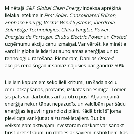
Minētajā
S&P Global Clean Energy
indeksa aprēķinā
lielākā ietekme ir
First Solar
,
Consolidated Edison
,
Enphase Energy
,
Vestas Wind Systems
,
Iberdrola
,
SolarEdge Technologies
,
China Yangtze Power
,
Energias de Portugal
,
Chubu Electric Power
un
Orsted
uzņēmumu akciju cenu izmaiņai. Var vērtēt, ka minētie
vārdi ir globālie līderi atjaunojamās enerģijas un to
tehnoloģiju ražošanā. Piemēram, Dānijas
Orsted
akcijas cena šogad ir samazinājusies par gandrīz 50%.
Lieliem kāpumiem seko lieli kritumi, un šāda akciju
cenu atkāpšanās, protams, izskatās briesmīga. Tomēr
šis pats var darboties arī uz otru pusi! Atjaunojamā
enerģija nekur tāpat nepazudīs, un valdībām par šādu
enerģijas ieguvi ir grandiozi plāni. Kādā brīdī šī joma
pievilcīga var kļūt atlaižu meklētājiem. Būtībā
veiksmīgam aktīvajam investoram dažkārt var sanākt
brist pret straumi un cīnīties ar saviem instinktiem, kas