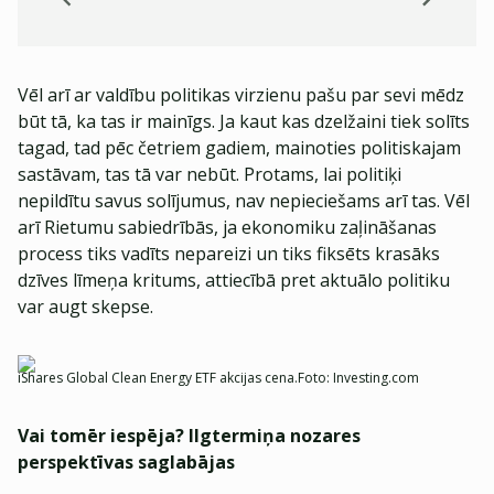
Vēl arī ar valdību politikas virzienu pašu par sevi mēdz
būt tā, ka tas ir mainīgs. Ja kaut kas dzelžaini tiek solīts
tagad, tad pēc četriem gadiem, mainoties politiskajam
sastāvam, tas tā var nebūt. Protams, lai politiķi
nepildītu savus solījumus, nav nepieciešams arī tas. Vēl
arī Rietumu sabiedrībās, ja ekonomiku zaļināšanas
process tiks vadīts nepareizi un tiks fiksēts krasāks
dzīves līmeņa kritums, attiecībā pret aktuālo politiku
var augt skepse.
iShares Global Clean Energy ETF akcijas cena.
Foto:
Investing.com
Vai tomēr iespēja? Ilgtermiņa nozares
perspektīvas saglabājas