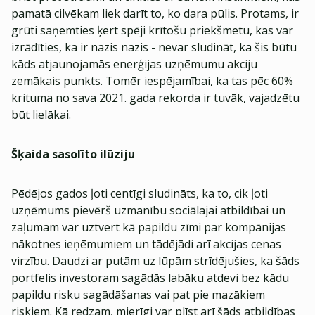
pamatā cilvēkam liek darīt to, ko dara pūlis. Protams, ir
grūti saņemties ķert spēji krītošu priekšmetu, kas var
izrādīties, ka ir nazis nazis - nevar sludināt, ka šis būtu
kāds atjaunojamās enerģijas uzņēmumu akciju
zemākais punkts. Tomēr iespējamībai, ka tas pēc 60%
krituma no sava 2021. gada rekorda ir tuvāk, vajadzētu
būt lielākai.
Šķaida sasolīto ilūziju
Pēdējos gados ļoti centīgi sludināts, ka to, cik ļoti
uzņēmums pievērš uzmanību sociālajai atbildībai un
zaļumam var uztvert kā papildu zīmi par kompānijas
nākotnes ieņēmumiem un tādējādi arī akcijas cenas
virzību. Daudzi ar putām uz lūpām strīdējušies, ka šāds
portfelis investoram sagādās labāku atdevi bez kādu
papildu risku sagādāšanas vai pat pie mazākiem
riskiem. Kā redzam, mierīgi var plīst arī šāds atbildības