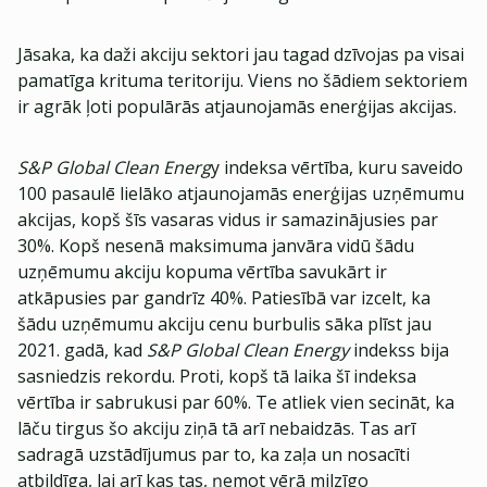
Jāsaka, ka daži akciju sektori jau tagad dzīvojas pa visai
pamatīga krituma teritoriju. Viens no šādiem sektoriem
ir agrāk ļoti populārās atjaunojamās enerģijas akcijas.
S&P Global Clean Energ
y indeksa vērtība, kuru saveido
100 pasaulē lielāko atjaunojamās enerģijas uzņēmumu
akcijas, kopš šīs vasaras vidus ir samazinājusies par
30%. Kopš nesenā maksimuma janvāra vidū šādu
uzņēmumu akciju kopuma vērtība savukārt ir
atkāpusies par gandrīz 40%. Patiesībā var izcelt, ka
šādu uzņēmumu akciju cenu burbulis sāka plīst jau
2021. gadā, kad
S&P Global Clean Energy
indekss bija
sasniedzis rekordu. Proti, kopš tā laika šī indeksa
vērtība ir sabrukusi par 60%. Te atliek vien secināt, ka
lāču tirgus šo akciju ziņā tā arī nebaidzās. Tas arī
sadragā uzstādījumus par to, ka zaļa un nosacīti
atbildīga, lai arī kas tas, ņemot vērā milzīgo