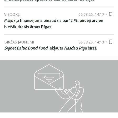
VIEDOKĻI
06.08.26, 14:17
Mājokļu finansējums pieaudzis par 12 %, pircēji arvien
biežāk skatās ārpus Rīgas
BIRŽAS JAUNUMI
06.08.26, 14:13
Signet Baltic Bond Fund
iekļauts
Nasdaq Riga
biržā