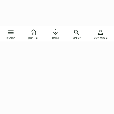
Izvēlne
Jaunumi
Radio
Meklēt
Ieiet portālā
Gunāra Astras iela 8B, Rīga, LV-1082
janis.skupelis@investoruklubs.lv
Abonē
Abonē jaunumus
Reklāma