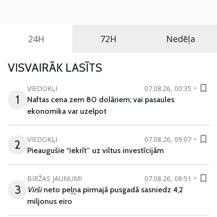
ikdienas vajadzībām.
24H
72H
Nedēļa
VISVAIRĀK LASĪTS
VIEDOKĻI
07.08.26, 00:35
1
Naftas cena zem 80 dolāriem; vai pasaules
ekonomika var uzelpot
VIEDOKĻI
07.08.26, 09:07
2
Pieaugušie “iekrīt” uz viltus investīcijām
BIRŽAS JAUNUMI
07.08.26, 08:51
3
Virši
neto peļņa pirmajā pusgadā sasniedz 4,2
miljonus eiro