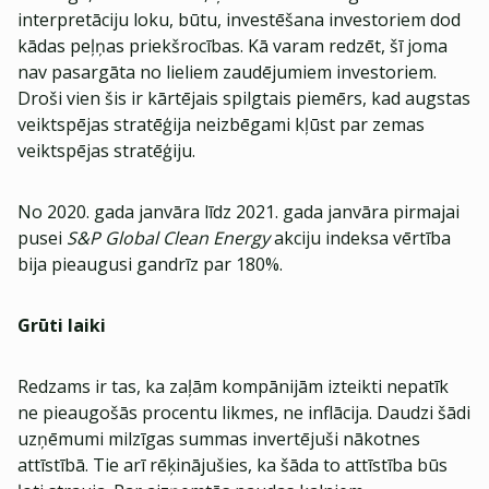
interpretāciju loku, būtu, investēšana investoriem dod
kādas peļņas priekšrocības. Kā varam redzēt, šī joma
nav pasargāta no lieliem zaudējumiem investoriem.
Droši vien šis ir kārtējais spilgtais piemērs, kad augstas
veiktspējas stratēģija neizbēgami kļūst par zemas
veiktspējas stratēģiju.
No 2020. gada janvāra līdz 2021. gada janvāra pirmajai
pusei
S&P Global Clean Energy
akciju indeksa vērtība
bija pieaugusi gandrīz par 180%.
Grūti laiki
Redzams ir tas, ka zaļām kompānijām izteikti nepatīk
ne pieaugošās procentu likmes, ne inflācija. Daudzi šādi
uzņēmumi milzīgas summas invertējuši nākotnes
attīstībā. Tie arī rēķinājušies, ka šāda to attīstība būs