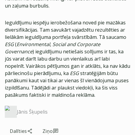
un zaļuma burbulis.
Ieguldījumu iespēju ierobežošana noved pie mazākas
diversifikācijas. Tam savukārt vajadzētu rezultēties ar
lielākām ieguldījuma portfeļa svārstībām. Tā saucamo
ESG
(
Environmental
,
Social and Corporate
Governance
) ieguldījumu netiešais solījums ir tas, ka
jūs varat darīt labu darbu un vienlaikus arī labi
nopelnīt. Vairākos pētījumos gan ir atklāts, ka nav kādu
pārliecinošu pierādījumu, ka
ESG
stratēģijām būtu
panākumi kaut vai tikai ar vienas šī vienādojuma puses
izpildīšanu. Tādējādi ar plaukst viedokļi, ka šis viss
pasākums faktiski ir maldinoša reklāma.
Jānis Šķupelis
Dalīties
Ziņo