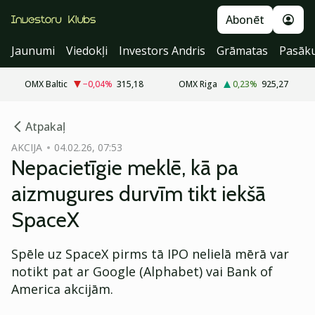
Abonēt
Jaunumi
Viedokļi
Investors Andris
Grāmatas
Pasāk
OMX Baltic
−0,04
%
315,18
OMX Riga
0,23
%
925,27
cebook
Atpakaļ
Twitter)
AKCIJA
04.02.26, 07:53
Nepacietīgie meklē, kā pa
kedIn
aizmugures durvīm tikt iekšā
ail
SpaceX
k
Spēle uz SpaceX pirms tā IPO nelielā mērā var
notikt pat ar Google (Alphabet) vai Bank of
America akcijām.