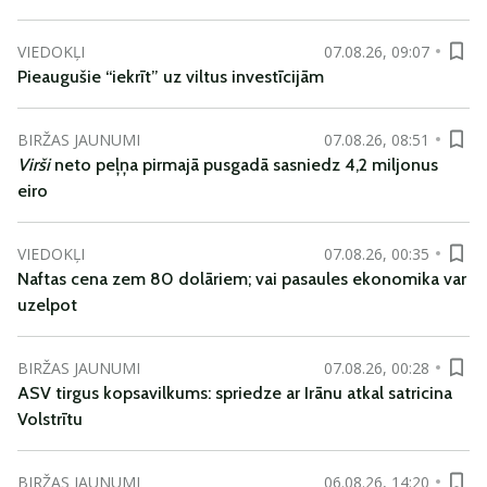
VIEDOKĻI
07.08.26, 09:07
Pieaugušie “iekrīt” uz viltus investīcijām
BIRŽAS JAUNUMI
07.08.26, 08:51
Virši
neto peļņa pirmajā pusgadā sasniedz 4,2 miljonus
eiro
VIEDOKĻI
07.08.26, 00:35
Naftas cena zem 80 dolāriem; vai pasaules ekonomika var
uzelpot
BIRŽAS JAUNUMI
07.08.26, 00:28
ASV tirgus kopsavilkums: spriedze ar Irānu atkal satricina
Volstrītu
BIRŽAS JAUNUMI
06.08.26, 14:20