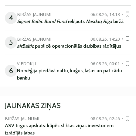
BIRŽAS JAUNUMI
06.08.26, 14:13
4
Signet Baltic Bond Fund
iekļauts
Nasdaq Riga
biržā
BIRŽAS JAUNUMI
06.08.26, 14:20
5
airBaltic
publicē operacionālās darbības rādītājus
VIEDOKĻI
06.08.26, 00:01
6
Norvēģija piedāvā naftu, kuģus, lašus un pat kādu
banku
JAUNĀKĀS ZIŅAS
BIRŽAS JAUNUMI
08.08.26, 02:46
ASV tirgus apskats: kāpēc sliktas ziņas investoriem
izrādījās labas