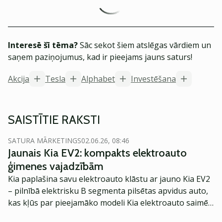
Interesē šī tēma?
Sāc sekot šiem atslēgas vārdiem un
saņem paziņojumus, kad ir pieejams jauns saturs!
Akcija
Tesla
Alphabet
Investēšana
SAISTĪTIE RAKSTI
SATURA MĀRKETINGS
02.06.26, 08:46
Jaunais Kia EV2: kompakts elektroauto
ģimenes vajadzībām
Kia paplašina savu elektroauto klāstu ar jauno Kia EV2
– pilnībā elektrisku B segmenta pilsētas apvidus auto,
kas kļūs par pieejamāko modeli Kia elektroauto saimē
Eiropā. Modelis izstrādāts ar mērķi piedāvāt ģimenēm