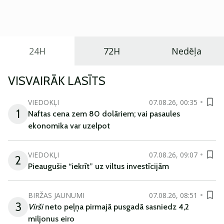
praktisku un tehnoloģiski modernu automobili
ikdienas vajadzībām.
24H
72H
Nedēļa
VISVAIRĀK LASĪTS
VIEDOKĻI
07.08.26, 00:35
1
Naftas cena zem 80 dolāriem; vai pasaules
ekonomika var uzelpot
VIEDOKĻI
07.08.26, 09:07
2
Pieaugušie “iekrīt” uz viltus investīcijām
BIRŽAS JAUNUMI
07.08.26, 08:51
3
Virši
neto peļņa pirmajā pusgadā sasniedz 4,2
miljonus eiro