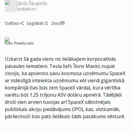
Jānis Šķupelis
Redaktors
Dalīties
Saglabāt
Ziņo
Foto:
Pexels.com
Uzkarst šā gada viens no lielākajiem korporatīvās
pasaules tematiem. Tesla šefs Īlons Masks nupat
ziņojis, ka apvienos savu kosmosa uzņēmumu SpaceX
ar mākslīgā intelekta uzņēmumu xAI vienā gigantiskā
kompānijā (tas būs zem SpaceX vārda), kura vērtība
varētu būt 1.25 triljonu ASV dolāru apmērā. Tādējādi
droši vien arvien tuvojas arī SpaceX sākotnējais
publiskais akciju piedāvājums (IPO), kas, visticamāk,
pārliecinoši būs pats lielākais šāds pasākums vēsturē.