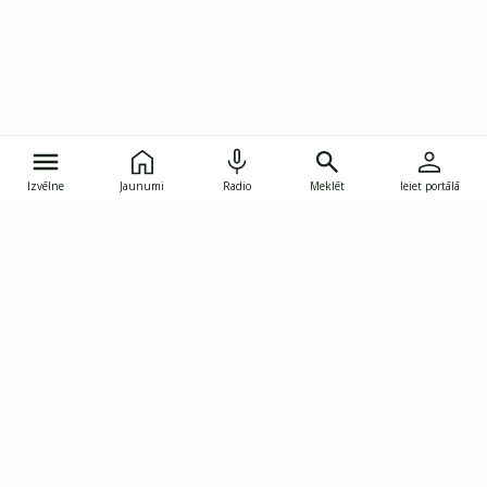
Izvēlne
Jaunumi
Radio
Meklēt
Ieiet portālā
Gunāra Astras iela 8B, Rīga, LV-1082
janis.skupelis@investoruklubs.lv
Abonē
Abonē jaunumus
Reklāma