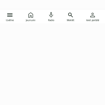
Izvēlne
Jaunumi
Radio
Meklēt
Ieiet portālā
Gunāra Astras iela 8B, Rīga, LV-1082
janis.skupelis@investoruklubs.lv
Abonē
Abonē jaunumus
Reklāma
Publikāciju lietošanas
Vispārējie noteikumi
tiesības
Privātuma politika
Pārtraukt abonēšanu