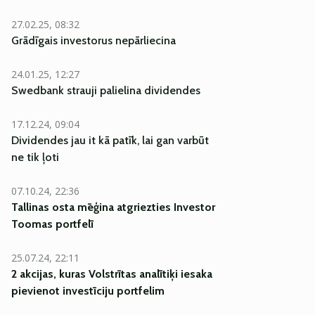
27.02.25, 08:32
Grādīgais investorus nepārliecina
24.01.25, 12:27
Swedbank strauji palielina dividendes
17.12.24, 09:04
Dividendes jau it kā patīk, lai gan varbūt
ne tik ļoti
07.10.24, 22:36
Tallinas osta mēģina atgriezties
Investor
Toomas
portfelī
25.07.24, 22:11
2 akcijas, kuras Volstrītas analītiķi iesaka
pievienot investīciju portfelim