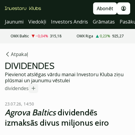
Abonēt
Jaunumi
Viedokļi
Investors Andris
Grāmatas
Pasāk
OMX Baltic
−0,04
%
315,18
OMX Riga
0,23
%
925,27
Atpakaļ
DIVIDENDES
Pievienot atslēgas vārdu manai Investoru Kluba ziņu
plūsmai un jaunumu vēstulei
dividendes
23.07.26, 14:50
Agrova Baltics
dividendēs
izmaksās divus miljonus eiro