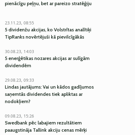
pienācīgu peļņu, bet ar pareizo stratēģiju
23.11.23, 08:55
5 dividenžu akcijas, ko Volstrītas analītiķi
TipRanks novērtējuši kā pievilcīgākās
30.08.23, 14:03
5 enerģētikas nozares akcijas ar sulīgām
dividendēm
29.08.23, 09:33
Lindas jautājums: Vai un kādos gadījumos
saņemtās dividendes tiek apliktas ar
nodokļiem?
09.08.23, 15:26
Swedbank pēc labajiem rezultātiem
paaugstināja Tallink akciju cenas mērķi