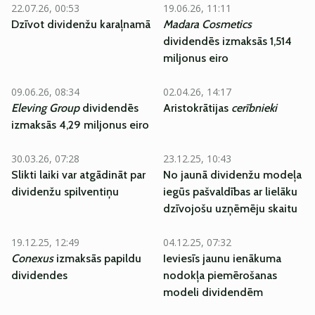
22.07.26, 00:53
19.06.26, 11:11
Dzīvot dividenžu karaļnamā
Madara Cosmetics
dividendēs izmaksās 1,514
miljonus eiro
09.06.26, 08:34
02.04.26, 14:17
Eleving Group
dividendēs
Aristokrātijas
cerībnieki
izmaksās 4,29 miljonus eiro
30.03.26, 07:28
23.12.25, 10:43
Slikti laiki var atgādināt par
No jaunā dividenžu modeļa
dividenžu spilventiņu
iegūs pašvaldības ar lielāku
dzīvojošu uzņēmēju skaitu
19.12.25, 12:49
04.12.25, 07:32
Conexus
izmaksās papildu
Ieviesīs jaunu ienākuma
dividendes
nodokļa piemērošanas
modeli dividendēm