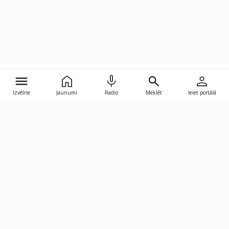
Izvēlne
Jaunumi
Radio
Meklēt
Ieiet portālā
Gunāra Astras iela 8B, Rīga, LV-1082
janis.skupelis@investoruklubs.lv
Abonē
Abonē jaunumus
Reklāma