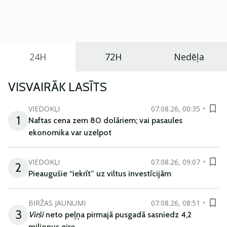
praktisku un tehnoloģiski modernu automobili
ikdienas vajadzībām.
24H
72H
Nedēļa
VISVAIRĀK LASĪTS
VIEDOKĻI
07.08.26, 00:35
1
Naftas cena zem 80 dolāriem; vai pasaules
ekonomika var uzelpot
VIEDOKĻI
07.08.26, 09:07
2
Pieaugušie “iekrīt” uz viltus investīcijām
BIRŽAS JAUNUMI
07.08.26, 08:51
3
Virši
neto peļņa pirmajā pusgadā sasniedz 4,2
miljonus eiro