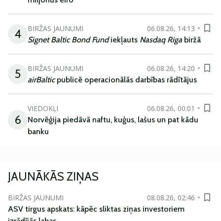
BIRŽAS JAUNUMI
06.08.26, 14:13
4
Signet Baltic Bond Fund
iekļauts
Nasdaq Riga
biržā
BIRŽAS JAUNUMI
06.08.26, 14:20
5
airBaltic
publicē operacionālās darbības rādītājus
VIEDOKĻI
06.08.26, 00:01
6
Norvēģija piedāvā naftu, kuģus, lašus un pat kādu
banku
JAUNĀKĀS ZIŅAS
BIRŽAS JAUNUMI
08.08.26, 02:46
ASV tirgus apskats: kāpēc sliktas ziņas investoriem
izrādījās labas