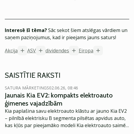
Interesē šī tēma?
Sāc sekot šiem atslēgas vārdiem un
saņem paziņojumus, kad ir pieejams jauns saturs!
Akcija
ASV
dividendes
Eiropa
SAISTĪTIE RAKSTI
SATURA MĀRKETINGS
02.06.26, 08:46
Jaunais Kia EV2: kompakts elektroauto
ģimenes vajadzībām
Kia paplašina savu elektroauto klāstu ar jauno Kia EV2
– pilnībā elektrisku B segmenta pilsētas apvidus auto,
kas kļūs par pieejamāko modeli Kia elektroauto saimē
Eiropā. Modelis izstrādāts ar mērķi piedāvāt ģimenēm