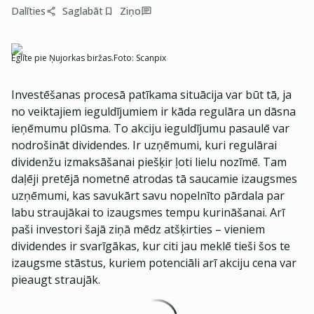
Dalīties
Saglabāt
Ziņo
Eglīte pie Ņujorkas biržas.
Foto:
Scanpix
Investēšanas procesā patīkama situācija var būt tā, ja
no veiktajiem ieguldījumiem ir kāda regulāra un dāsna
ieņēmumu plūsma. To akciju ieguldījumu pasaulē var
nodrošināt dividendes. Ir uzņēmumi, kuri regulārai
dividenžu izmaksāšanai piešķir ļoti lielu nozīmē. Tam
daļēji pretējā nometnē atrodas tā saucamie izaugsmes
uzņēmumi, kas savukārt savu nopelnīto pārdala par
labu straujākai to izaugsmes tempu kurināšanai. Arī
paši investori šajā ziņā mēdz atšķirties – vieniem
dividendes ir svarīgākas, kur citi jau meklē tieši šos te
izaugsme stāstus, kuriem potenciāli arī akciju cena var
pieaugt straujāk.