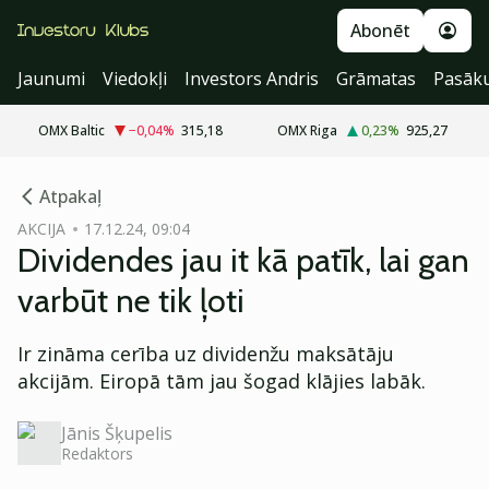
Abonēt
Jaunumi
Viedokļi
Investors Andris
Grāmatas
Pasāk
OMX Baltic
−0,04
%
315,18
OMX Riga
0,23
%
925,27
cebook
Atpakaļ
Twitter)
AKCIJA
17.12.24, 09:04
Dividendes jau it kā patīk, lai gan
kedIn
varbūt ne tik ļoti
ail
Ir zināma cerība uz dividenžu maksātāju
k
akcijām. Eiropā tām jau šogad klājies labāk.
Jānis Šķupelis
Redaktors