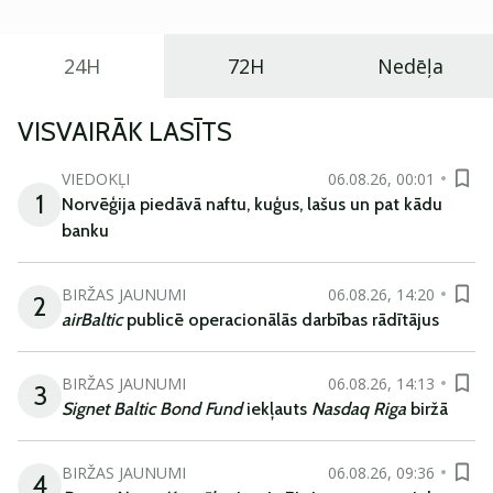
24H
72H
Nedēļa
VISVAIRĀK LASĪTS
VIEDOKĻI
06.08.26, 00:01
1
Norvēģija piedāvā naftu, kuģus, lašus un pat kādu
banku
BIRŽAS JAUNUMI
06.08.26, 14:20
2
airBaltic
publicē operacionālās darbības rādītājus
BIRŽAS JAUNUMI
06.08.26, 14:13
3
Signet Baltic Bond Fund
iekļauts
Nasdaq Riga
biržā
BIRŽAS JAUNUMI
06.08.26, 09:36
4