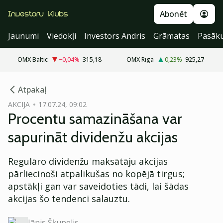
Abonēt
Jaunumi
Viedokļi
Investors Andris
Grāmatas
Pasāk
OMX Baltic
−0,04
%
315,18
OMX Riga
0,23
%
925,27
cebook
Atpakaļ
Twitter)
AKCIJA
17.07.24, 09:02
Procentu samazināšana var
kedIn
sapurināt dividenžu akcijas
ail
Regulāro dividenžu maksātāju akcijas
k
pārliecinoši atpalikušas no kopējā tirgus;
apstākļi gan var saveidoties tādi, lai šādas
akcijas šo tendenci salauztu.
Jānis Šķupelis