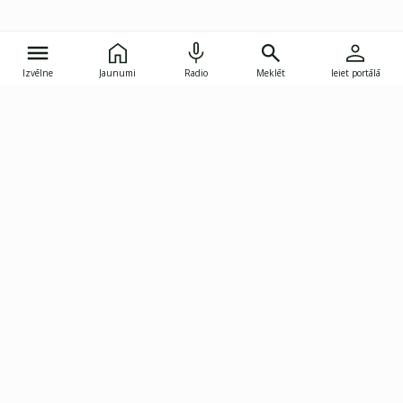
Izvēlne
Jaunumi
Radio
Meklēt
Ieiet portālā
Gunāra Astras iela 8B, Rīga, LV-1082
janis.skupelis@investoruklubs.lv
Abonē
Abonē jaunumus
Reklāma
Publikāciju lietošanas
Vispārējie noteikumi
tiesības
Privātuma politika
Pārtraukt abonēšanu