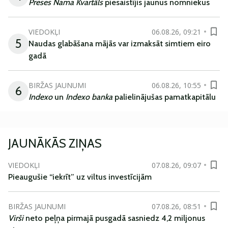
Preses Nama Kvartāls
piesaistījis jaunus nomniekus
VIEDOKĻI
06.08.26, 09:21
5
Naudas glabāšana mājās var izmaksāt simtiem eiro
gadā
BIRŽAS JAUNUMI
06.08.26, 10:55
6
Indexo
un
Indexo banka
palielinājušas pamatkapitālu
JAUNĀKĀS ZIŅAS
VIEDOKĻI
07.08.26, 09:07
Pieaugušie “iekrīt” uz viltus investīcijām
BIRŽAS JAUNUMI
07.08.26, 08:51
Virši
neto peļņa pirmajā pusgadā sasniedz 4,2 miljonus