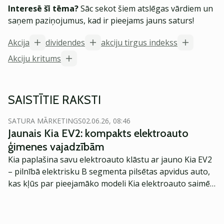
Interesē šī tēma?
Sāc sekot šiem atslēgas vārdiem un
saņem paziņojumus, kad ir pieejams jauns saturs!
Akcija
dividendes
akciju tirgus indekss
Akciju kritums
SAISTĪTIE RAKSTI
SATURA MĀRKETINGS
02.06.26, 08:46
Jaunais Kia EV2: kompakts elektroauto
ģimenes vajadzībām
Kia paplašina savu elektroauto klāstu ar jauno Kia EV2
– pilnībā elektrisku B segmenta pilsētas apvidus auto,
kas kļūs par pieejamāko modeli Kia elektroauto saimē
Eiropā. Modelis izstrādāts ar mērķi piedāvāt ģimenēm
praktisku un tehnoloģiski modernu automobili
ikdienas vajadzībām.