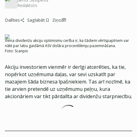
Redaktors
Dalīties
Saglabāt
Ziņo
Viena dividenžu akciju optimismu cerība ir, ka šādiem vērtspapīriem var
nākt par labu gaidāmā ASV dolāra procentlikmju pazemināšana.
Foto:
Scanpix
Akciju investoriem vienmēr ir derīgi atcerēties, ka tie,
nopērkot uzņēmuma daļas, var sevi uzskatīt par
mazajiem šāda biznesa īpašniekiem. Tas arī nozīmē, ka
tie arvien pretendē uz uzņēmumu peļņu, kura
akcionāriem var tikt pārdalīta ar dividenžu starpniecību.