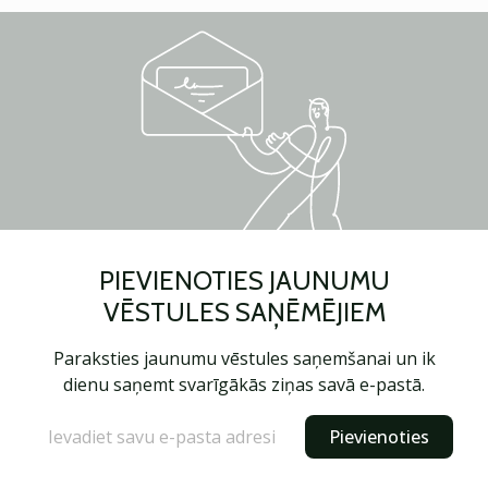
PIEVIENOTIES JAUNUMU
VĒSTULES SAŅĒMĒJIEM
Paraksties jaunumu vēstules saņemšanai un ik
dienu saņemt svarīgākās ziņas savā e-pastā.
Pievienoties