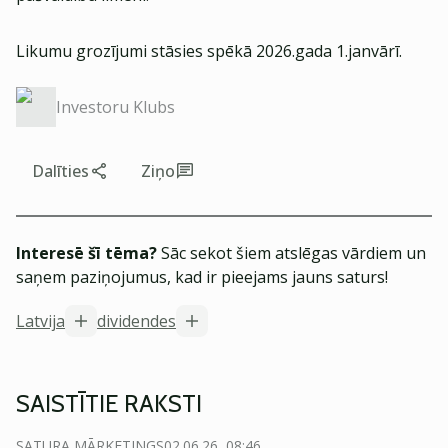
Likumu grozījumi stāsies spēkā 2026.gada 1.janvārī.
Investoru Klubs
Dalīties
Ziņo
Interesē šī tēma?
Sāc sekot šiem atslēgas vārdiem un
saņem paziņojumus, kad ir pieejams jauns saturs!
Latvija
dividendes
SAISTĪTIE RAKSTI
SATURA MĀRKETINGS
02.06.26, 08:46