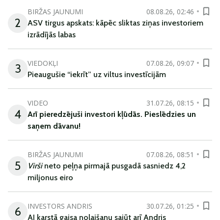
BIRŽAS JAUNUMI
08.08.26, 02:46
2
ASV tirgus apskats: kāpēc sliktas ziņas investoriem
izrādījās labas
VIEDOKĻI
07.08.26, 09:07
3
Pieaugušie “iekrīt” uz viltus investīcijām
VIDEO
31.07.26, 08:15
4
Arī
pieredzējuši
investori
kļūdā
s
.
Pieslēdzies un
saņem
dāvanu
!
BIRŽAS JAUNUMI
07.08.26, 08:51
5
Virši
neto peļņa pirmajā pusgadā sasniedz 4,2
miljonus eiro
INVESTORS ANDRIS
30.07.26, 01:25
6
AI karstā gaisa nolaišanu sajūt arī Andris