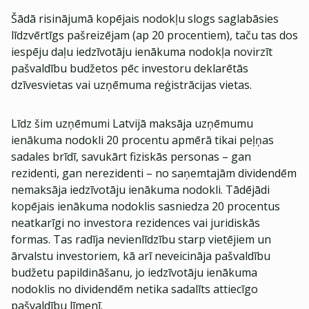
Šādā risinājumā kopējais nodokļu slogs saglabāsies
līdzvērtīgs pašreizējam (ap 20 procentiem), taču tas dos
iespēju daļu iedzīvotāju ienākuma nodokļa novirzīt
pašvaldību budžetos pēc investoru deklarētās
dzīvesvietas vai uzņēmuma reģistrācijas vietas.
Līdz šim uzņēmumi Latvijā maksāja uzņēmumu
ienākuma nodokli 20 procentu apmērā tikai peļņas
sadales brīdī, savukārt fiziskās personas – gan
rezidenti, gan nerezidenti – no saņemtajām dividendēm
nemaksāja iedzīvotāju ienākuma nodokli. Tādējādi
kopējais ienākuma nodoklis sasniedza 20 procentus
neatkarīgi no investora rezidences vai juridiskās
formas. Tas radīja nevienlīdzību starp vietējiem un
ārvalstu investoriem, kā arī neveicināja pašvaldību
budžetu papildināšanu, jo iedzīvotāju ienākuma
nodoklis no dividendēm netika sadalīts attiecīgo
pašvaldību līmenī.