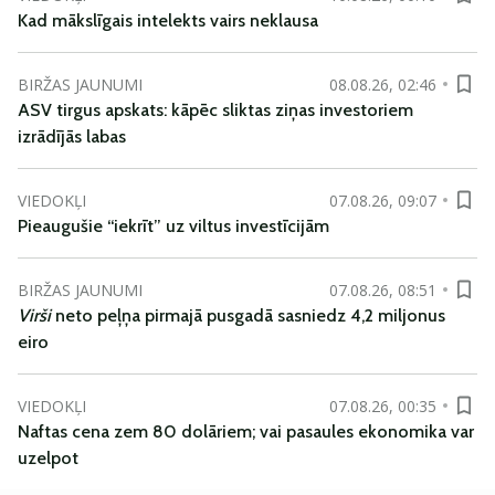
Kad mākslīgais intelekts vairs neklausa
BIRŽAS JAUNUMI
08.08.26, 02:46
ASV tirgus apskats: kāpēc sliktas ziņas investoriem
izrādījās labas
VIEDOKĻI
07.08.26, 09:07
Pieaugušie “iekrīt” uz viltus investīcijām
BIRŽAS JAUNUMI
07.08.26, 08:51
Virši
neto peļņa pirmajā pusgadā sasniedz 4,2 miljonus
eiro
VIEDOKĻI
07.08.26, 00:35
Naftas cena zem 80 dolāriem; vai pasaules ekonomika var
uzelpot