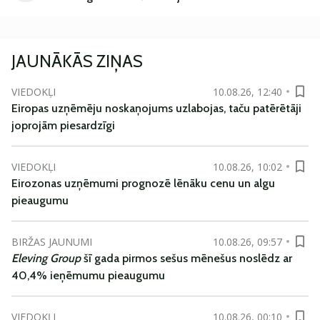
JAUNĀKĀS ZIŅAS
VIEDOKĻI
10.08.26, 12:40
Eiropas uzņēmēju noskaņojums uzlabojas, taču patērētāji
joprojām piesardzīgi
VIEDOKĻI
10.08.26, 10:02
Eirozonas uzņēmumi prognozē lēnāku cenu un algu
pieaugumu
BIRŽAS JAUNUMI
10.08.26, 09:57
Eleving Group
šī gada pirmos sešus mēnešus noslēdz ar
40,4% ieņēmumu pieaugumu
VIEDOKĻI
10.08.26, 00:10