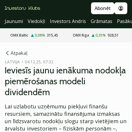
Abonēt
Jaunumi
Viedokļi
Investors Andris
Grāmatas
Pasāk
OMX Baltic
0,08
%
315,45
OMX Riga
0,35
%
928,51
cebook
cebook
Atpakaļ
Twitter)
Twitter)
LATVIJA
04.12.25, 07:32
Ieviesīs jaunu ienākuma nodokļa
kedIn
kedIn
piemērošanas modeli
ail
ail
dividendēm
k
k
Lai uzlabotu uzņēmumu piekļuvi finanšu
resursiem, samazinātu finansējuma izmaksas
un līdzsvarotu nodokļu slogu starp vietējiem un
ārvalstu investoriem – fiziskām personām –,