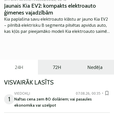
Jaunais Kia EV2: kompakts elektroauto
ģimenes vajadzībām
Kia paplašina savu elektroauto klāstu ar jauno Kia EV2
– pilnībā elektrisku B segmenta pilsētas apvidus auto,
kas kļūs par pieejamāko modeli Kia elektroauto saimē
Eiropā. Modelis izstrādāts ar mērķi piedāvāt ģimenēm
praktisku un tehnoloģiski modernu automobili
ikdienas vajadzībām.
24H
72H
Nedēļa
VISVAIRĀK LASĪTS
VIEDOKĻI
07.08.26, 00:35
1
Naftas cena zem 80 dolāriem; vai pasaules
ekonomika var uzelpot