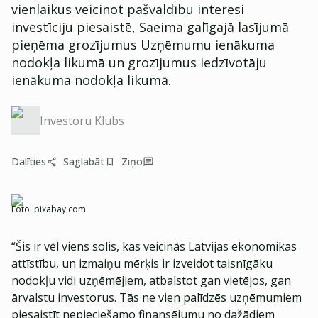
vienlaikus veicinot pašvaldību interesi
investīciju piesaistē, Saeima galīgajā lasījumā
pieņēma grozījumus Uzņēmumu ienākuma
nodokļa likumā un grozījumus iedzīvotāju
ienākuma nodokļa likumā.
Investoru Klubs
Dalīties
Saglabāt
Ziņo
Foto:
pixabay.com
“Šis ir vēl viens solis, kas veicinās Latvijas ekonomikas
attīstību, un izmaiņu mērķis ir izveidot taisnīgāku
nodokļu vidi uzņēmējiem, atbalstot gan vietējos, gan
ārvalstu investorus. Tās ne vien palīdzēs uzņēmumiem
piesaistīt nepieciešamo finansējumu no dažādiem