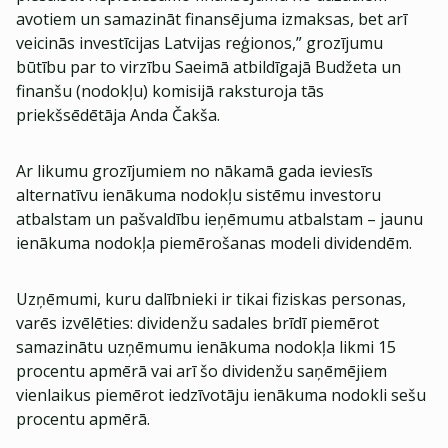
avotiem un samazināt finansējuma izmaksas, bet arī
veicinās investīcijas Latvijas reģionos,” grozījumu
būtību par to virzību Saeimā atbildīgajā Budžeta un
finanšu (nodokļu) komisijā raksturoja tās
priekšsēdētāja Anda Čakša.
Ar likumu grozījumiem no nākamā gada ieviesīs
alternatīvu ienākuma nodokļu sistēmu investoru
atbalstam un pašvaldību ieņēmumu atbalstam – jaunu
ienākuma nodokļa piemērošanas modeli dividendēm.
Uzņēmumi, kuru dalībnieki ir tikai fiziskas personas,
varēs izvēlēties: dividenžu sadales brīdī piemērot
samazinātu uzņēmumu ienākuma nodokļa likmi 15
procentu apmērā vai arī šo dividenžu saņēmējiem
vienlaikus piemērot iedzīvotāju ienākuma nodokli sešu
procentu apmērā.