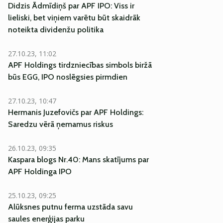
Didzis Ādmīdiņš par APF IPO: Viss ir
lieliski, bet viņiem varētu būt skaidrāk
noteikta dividenžu politika
27.10.23, 11:02
APF Holdings tirdzniecības simbols biržā
būs EGG, IPO noslēgsies pirmdien
27.10.23, 10:47
Hermanis Juzefovičs par APF Holdings:
Saredzu vērā ņemamus riskus
26.10.23, 09:35
Kaspara blogs Nr.40: Mans skatījums par
APF Holdinga IPO
25.10.23, 09:25
Alūksnes putnu ferma uzstāda savu
saules enerģijas parku