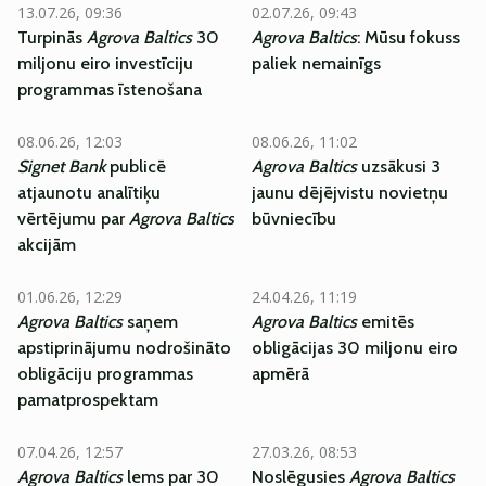
13.07.26, 09:36
02.07.26, 09:43
Turpinās
Agrova Baltics
30
Agrova Baltics
: Mūsu fokuss
miljonu eiro investīciju
paliek nemainīgs
programmas īstenošana
08.06.26, 12:03
08.06.26, 11:02
Signet Bank
publicē
Agrova Baltics
uzsākusi 3
atjaunotu analītiķu
jaunu dējējvistu novietņu
vērtējumu par
Agrova Baltics
būvniecību
akcijām
01.06.26, 12:29
24.04.26, 11:19
Agrova Baltics
saņem
Agrova Baltics
emitēs
apstiprinājumu nodrošināto
obligācijas 30 miljonu eiro
obligāciju programmas
apmērā
pamatprospektam
07.04.26, 12:57
27.03.26, 08:53
Agrova Baltics
lems par 30
Noslēgusies
Agrova Baltics