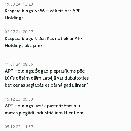
EKSKLUZĪVI
19.09.24, 13:23
Kaspara blogs Nr.56 – vēlreiz par APF
Holdings
EKSKLUZĪVI
02.07.24, 20:07
Kaspara blogs Nr.53: Kas notiek ar APF
Holdings akcijām?
11.01.24, 08:56
APF Holdings: Šogad pieprasījums pēc
kūtīs dētām olām Latvijā var dubultoties,
bet cenas saglabāsies pērnā gada līmenī
15.12.23, 09:53
APF Holdings uzsāk pasterizētas olu
masas piegādi industriāliem klientiem
05.12.23, 11:57