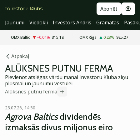
Abonēt
Jaunumi
Viedokļi
Investors Andris
Grāmatas
Pasāk
OMX Baltic
−0,04
%
315,18
OMX Riga
0,23
%
925,27
Atpakaļ
ALŪKSNES PUTNU FERMA
Pievienot atslēgas vārdu manai Investoru Kluba ziņu
plūsmai un jaunumu vēstulei
Alūksnes putnu ferma
23.07.26, 14:50
Agrova Baltics
dividendēs
izmaksās divus miljonus eiro