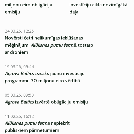
miljonu eiro obligāciju
investīciju cikla nozīmīgākā
emisiju
daļa
24.03.26, 12:25
Novērsti četri nelikumīgas iekļūšanas
mēģinājumi
Alūksnes putnu fermā
, tostarp
ar droniem
19.03.26, 09:44
Agrova Baltics u
zsāks jaunu investīciju
programmu 30 miljonu eiro vērtībā
05.03.26, 09:50
Agrova Baltics
izvērtē obligāciju emisiju
11.02.26, 16:12
Alūksnes putnu ferma
nepiekrīt
publiskiem pārmetumiem