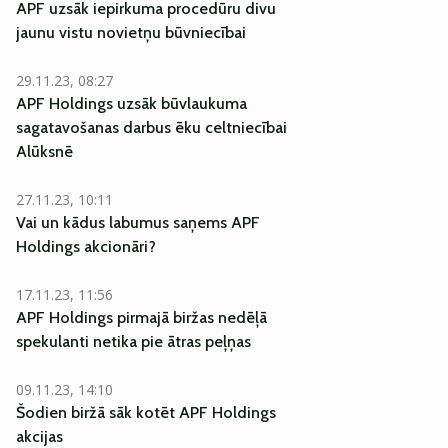
APF uzsāk iepirkuma procedūru divu
jaunu vistu novietņu būvniecībai
29.11.23, 08:27
APF Holdings uzsāk būvlaukuma
sagatavošanas darbus ēku celtniecībai
Alūksnē
27.11.23, 10:11
Vai un kādus labumus saņems APF
Holdings akcionāri?
17.11.23, 11:56
APF Holdings pirmajā biržas nedēļā
spekulanti netika pie ātras peļņas
09.11.23, 14:10
Šodien biržā sāk kotēt APF Holdings
akcijas