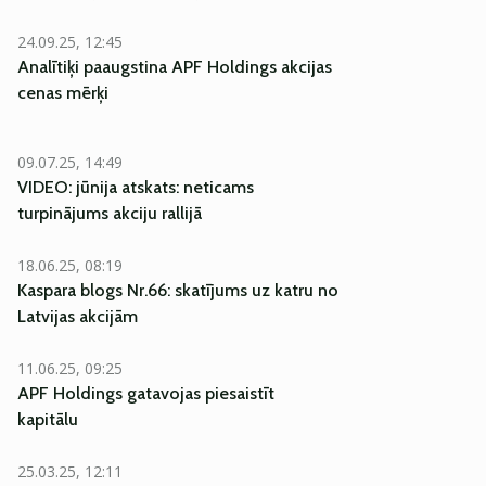
24.09.25, 12:45
Analītiķi paaugstina APF Holdings akcijas
cenas mērķi
09.07.25, 14:49
VIDEO: jūnija atskats: neticams
turpinājums akciju rallijā
EKSKLUZĪVI
18.06.25, 08:19
Kaspara blogs Nr.66: skatījums uz katru no
Latvijas akcijām
11.06.25, 09:25
APF Holdings gatavojas piesaistīt
kapitālu
25.03.25, 12:11