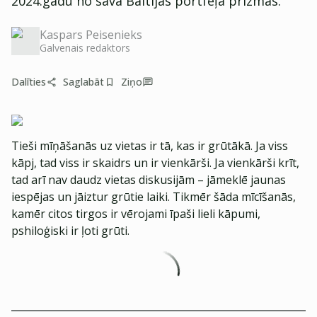
2024.gadu no sava Baltijas portfeļa prizmas.
Kaspars Peisenieks
Galvenais redaktors
Dalīties
Saglabāt
Ziņo
Tieši mīņāšanās uz vietas ir tā, kas ir grūtākā. Ja viss
kāpj, tad viss ir skaidrs un ir vienkārši. Ja vienkārši krīt,
tad arī nav daudz vietas diskusijām – jāmeklē jaunas
iespējas un jāiztur grūtie laiki. Tikmēr šāda mīcīšanās,
kamēr citos tirgos ir vērojami īpaši lieli kāpumi,
pshiloģiski ir ļoti grūti.