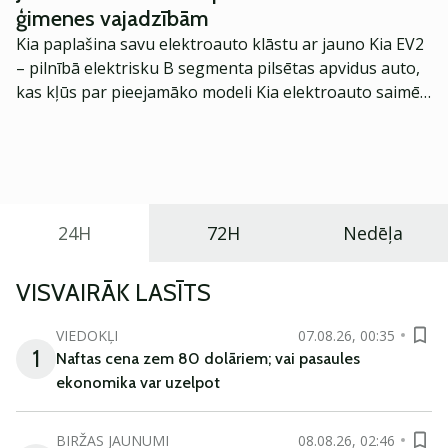
atziņas, ko esmu guvis šajā procesā.
ģimenes vajadzībām
Kia paplašina savu elektroauto klāstu ar jauno Kia EV2
– pilnībā elektrisku B segmenta pilsētas apvidus auto,
kas kļūs par pieejamāko modeli Kia elektroauto saimē
Eiropā. Modelis izstrādāts ar mērķi piedāvāt ģimenēm
praktisku un tehnoloģiski modernu automobili
ikdienas vajadzībām.
24H
72H
Nedēļa
VISVAIRĀK LASĪTS
VIEDOKĻI
07.08.26, 00:35
1
Naftas cena zem 80 dolāriem; vai pasaules
ekonomika var uzelpot
BIRŽAS JAUNUMI
08.08.26, 02:46