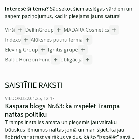
Interesē šī tēma?
Sāc sekot šiem atslēgas vārdiem un
saņem paziņojumus, kad ir pieejams jauns saturs!
Virši
DelfinGroup
MADARA Cosmetics
Indexo
Alūksnes putnu ferma
Eleving Group
Ignitis grupė
Baltic Horizon Fund
obligācija
SAISTĪTIE RAKSTI
VIEDOKĻI
22.01.25, 12:47
Kaspara blogs Nr.63: kā izspēlēt Trampa
naftas politiku
Tramps ir stājies amatā un pieņēmis jau vairāku
būtiskus lēmumus naftas jomā un man šķiet, ka jau
šobrīd var atrast vairākus veidus, kā šo “izspēlēt” savā