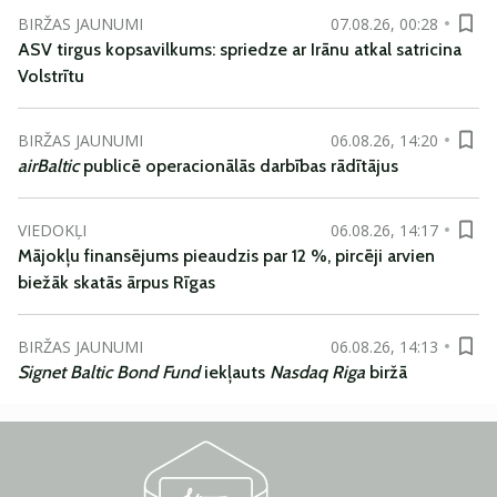
BIRŽAS JAUNUMI
07.08.26, 00:28
ASV tirgus kopsavilkums: spriedze ar Irānu atkal satricina
Volstrītu
BIRŽAS JAUNUMI
06.08.26, 14:20
airBaltic
publicē operacionālās darbības rādītājus
VIEDOKĻI
06.08.26, 14:17
Mājokļu finansējums pieaudzis par 12 %, pircēji arvien
biežāk skatās ārpus Rīgas
BIRŽAS JAUNUMI
06.08.26, 14:13
Signet Baltic Bond Fund
iekļauts
Nasdaq Riga
biržā