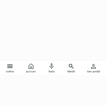
Izvēlne
Jaunumi
Radio
Meklēt
Ieiet portālā
Gunāra Astras iela 8B, Rīga, LV-1082