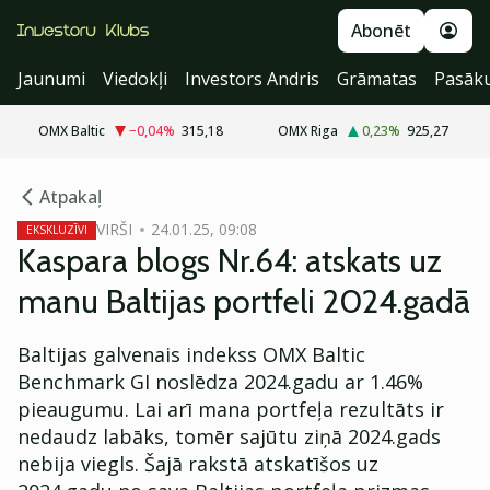
Abonēt
Jaunumi
Viedokļi
Investors Andris
Grāmatas
Pasāk
OMX Baltic
−0,04
%
315,18
OMX Riga
0,23
%
925,27
cebook
Atpakaļ
Twitter)
VIRŠI
24.01.25, 09:08
EKSKLUZĪVI
Kaspara blogs Nr.64: atskats uz
kedIn
manu Baltijas portfeli 2024.gadā
ail
Baltijas galvenais indekss OMX Baltic
k
Benchmark GI noslēdza 2024.gadu ar 1.46%
pieaugumu. Lai arī mana portfeļa rezultāts ir
nedaudz labāks, tomēr sajūtu ziņā 2024.gads
nebija viegls. Šajā rakstā atskatīšos uz