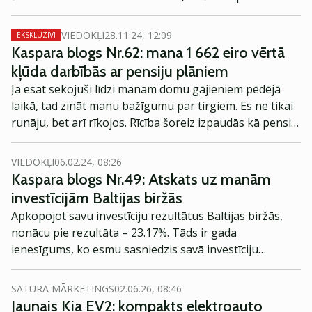
portfelī.
VIEDOKĻI
28.11.24, 12:09
EKSKLUZĪVI
Kaspara blogs Nr.62: mana 1 662 eiro vērtā
kļūda darbībās ar pensiju plāniem
Ja esat sekojuši līdzi manam domu gājieniem pēdējā
laikā, tad zināt manu bažīgumu par tirgiem. Es ne tikai
runāju, bet arī rīkojos. Rīcība šoreiz izpaudās kā pensiju
plānu maiņa. Kā un kas notika, un kāds ir rezultāts?
VIEDOKĻI
06.02.24, 08:26
Kaspara blogs Nr.49: Atskats uz manām
investīcijām Baltijas biržās
Apkopojot savu investīciju rezultātus Baltijas biržās,
nonācu pie rezultāta – 23.17%. Tāds ir gada
ienesīgums, ko esmu sasniedzis savā investīciju
pieredzē tieši Baltijas biržās. Šajā rakstā apkopoju
zīmīgākos veiktos darījumus, darījumus ar lielāko
SATURA MĀRKETINGS
02.06.26, 08:46
peļņu, neveiksmīgākos darījumus, kā arī dažādas
Jaunais Kia EV2: kompakts elektroauto