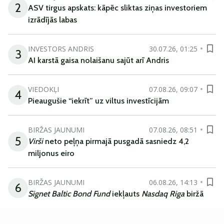
2
ASV tirgus apskats: kāpēc sliktas ziņas investoriem
izrādījās labas
INVESTORS ANDRIS
30.07.26, 01:25
3
AI karstā gaisa nolaišanu sajūt arī Andris
VIEDOKĻI
07.08.26, 09:07
4
Pieaugušie “iekrīt” uz viltus investīcijām
BIRŽAS JAUNUMI
07.08.26, 08:51
5
Virši
neto peļņa pirmajā pusgadā sasniedz 4,2
miljonus eiro
BIRŽAS JAUNUMI
06.08.26, 14:13
6
Signet Baltic Bond Fund
iekļauts
Nasdaq Riga
biržā