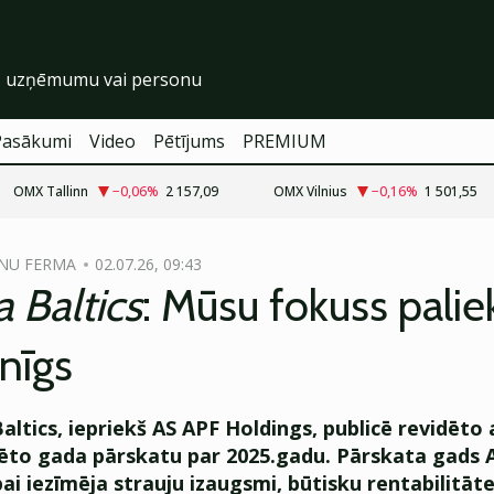
Pasākumi
Video
Pētījums
PREMIUM
OMX Tallinn
−0,06
%
2 157,09
OMX Vilnius
−0,16
%
1 501,55
NU FERMA
02.07.26, 09:43
 Baltics
: Mūsu fokuss palie
nīgs
altics, iepriekš AS APF Holdings, publicē revidēto
ēto gada pārskatu par 2025.gadu. Pārskata gads 
ai iezīmēja strauju izaugsmi, būtisku rentabilitāt