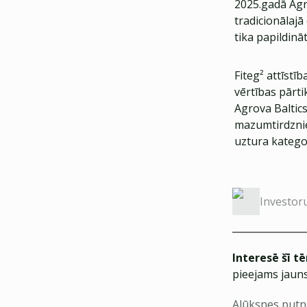
2025.gadā Agr
tradicionālajā
tika papildinā
Fiteg² attīstī
vērtības pārt
Agrova Baltic
mazumtirdzniec
uztura kategor
Investor
Interesē šī t
pieejams jauns
Alūksnes putn