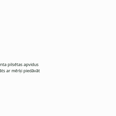
nta pilsētas apvidus
āts ar mērķi piedāvāt