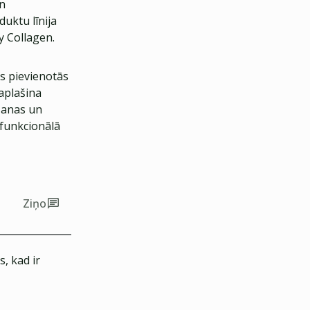
an
duktu līnija
y Collagen.
as pievienotās
aplašina
šanas un
 funkcionālā
Ziņo
, kad ir