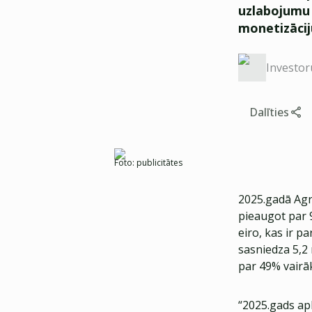
uzlabojumu 
monetizācij
Investor
Dalīties
Foto:
publicitātes
2025.gadā Agr
pieaugot par 
eiro, kas ir p
sasniedza 5,2 
par 49% vairā
“2025.gads apl