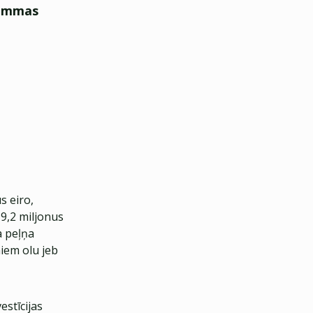
rammas
s eiro,
9,2 miljonus
a peļņa
niem olu jeb
estīcijas