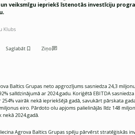
un veiksmīgu iepriekš īstenotās investīciju prog
u.
u Klubs
Saglabāt
Ziņo
ova Baltics Grupas neto apgrozījums sasniedza 24,3 miljonu
92% salīdzinājumā ar 2024.gadu. Koriģētā EBITDA sasniedza 
ar 254% vairāk nekā iepriekšējā gadā, savukārt pārskata gad
miljonus eiro. Pārdoto olu apjoms palielinājās līdz 148 miljo
k nekā 2024.gadā.
iecina Agrova Baltics Grupas spēju pārvērst stratēģiskās inv