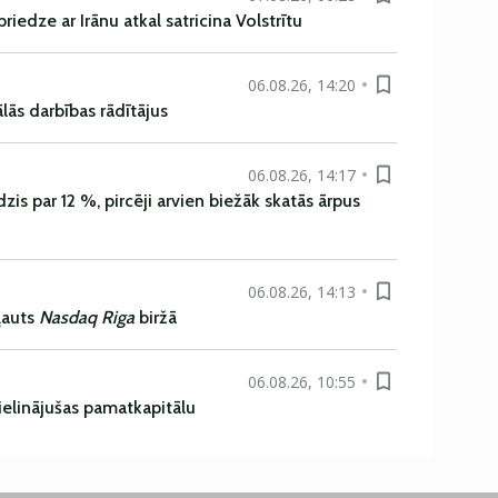
iedze ar Irānu atkal satricina Volstrītu
06.08.26, 14:20
ās darbības rādītājus
06.08.26, 14:17
is par 12 %, pircēji arvien biežāk skatās ārpus
06.08.26, 14:13
ļauts
Nasdaq Riga
biržā
06.08.26, 10:55
ielinājušas pamatkapitālu