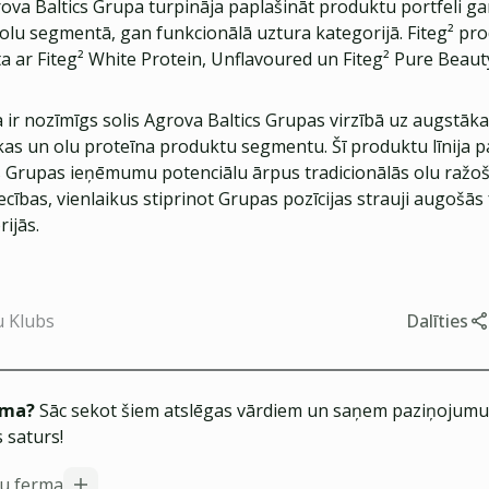
ova Baltics Grupa turpināja paplašināt produktu portfeli g
 olu segmentā, gan funkcionālā uztura kategorijā. Fiteg² pro
ta ar Fiteg² White Protein, Unflavoured un Fiteg² Pure Beaut
ba ir nozīmīgs solis Agrova Baltics Grupas virzībā uz augstāk
ikas un olu proteīna produktu segmentu. Šī produktu līnija p
s Grupas ieņēmumu potenciālu ārpus tradicionālās olu ražo
ības, vienlaikus stiprinot Grupas pozīcijas strauji augošās
ijās.
u Klubs
Dalīties
ēma?
Sāc sekot šiem atslēgas vārdiem un saņem paziņojumus
 saturs!
u ferma