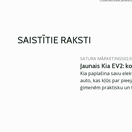
SAISTĪTIE RAKSTI
SATURA MĀRKETINGS
02.0
Jaunais Kia EV2: 
Kia paplašina savu elek
auto, kas kļūs par piee
ģimenēm praktisku un t