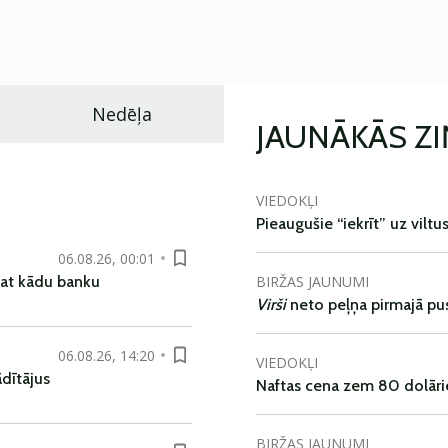
Nedēļa
JAUNĀKĀS Z
VIEDOKĻI
Pieaugušie “iekrīt” uz viltu
06.08.26, 00:01
BIRŽAS JAUNUMI
pat kādu banku
Virši
neto peļņa pirmajā pu
06.08.26, 14:20
VIEDOKĻI
dītājus
Naftas cena zem 80 dolāri
BIRŽAS JAUNUMI