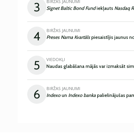
BIRŽAS JAUNUMI
3
Signet Baltic Bond Fund
iekļauts
Nasdaq R
BIRŽAS JAUNUMI
4
Preses Nama Kvartāls
piesaistījis jaunus 
VIEDOKĻI
5
Naudas glabāšana mājās var izmaksāt sim
BIRŽAS JAUNUMI
6
Indexo
un
Indexo banka
palielinājušas pa