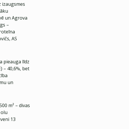
z izaugsmes
gāku
evē un Agrova
īgs –
roteīna
vičs, AS
a pieauga līdz
) – 40,6%, bet
cība
smu un
 500 m² – divas
 olu
uveni 13