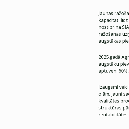
Jaunās ražoša
kapacitāti lī
nostiprina SI
ražošanas uz
augstākas piev
2025.gadā Agro
augstāku pievi
aptuveni 60%, 
Izaugsmi veic
olām, jauni s
kvalitātes pro
struktūras pār
rentabilitāte