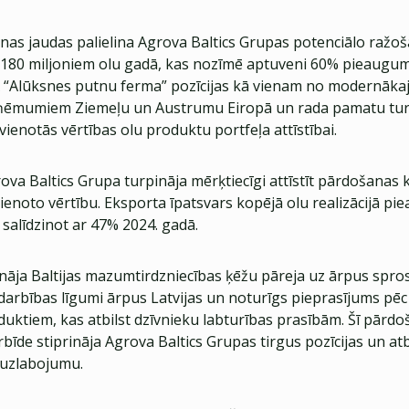
nas jaudas palielina Agrova Baltics Grupas potenciālo ražo
dz 180 miljoniem olu gadā, kas nozīmē aptuveni 60% pieaugum
A “Alūksnes putnu ferma” pozīcijas kā vienam no modernāka
ņēmumiem Ziemeļu un Austrumu Eiropā un rada pamatu tu
ienotās vērtības olu produktu portfeļa attīstībai.
va Baltics Grupa turpināja mērķtiecīgi attīstīt pārdošanas 
enoto vērtību. Eksporta īpatsvars kopējā olu realizācijā pie
salīdzinot ar 47% 2024. gadā.
ināja Baltijas mazumtirdzniecības ķēžu pāreja uz ārpus spr
adarbības līgumi ārpus Latvijas un noturīgs pieprasījums pē
duktiem, kas atbilst dzīvnieku labturības prasībām. Šī pārd
bīde stiprināja Agrova Baltics Grupas tirgus pozīcijas un atb
s uzlabojumu.