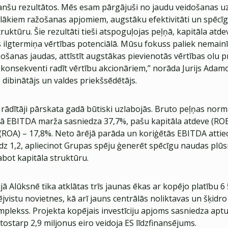
anšu rezultātos. Mēs esam pārgājuši no jaudu veidošanas u
elākiem ražošanas apjomiem, augstāku efektivitāti un spēcī
uktūru. Šie rezultāti tieši atspoguļojas peļņā, kapitāla atd
s ilgtermiņa vērtības potenciālā. Mūsu fokuss paliek nemain
ošanas jaudas, attīstīt augstākas pievienotās vērtības olu p
konsekventi radīt vērtību akcionāriem,” norāda Jurijs Adamo
 dibinātājs un valdes priekšsēdētājs.
 rādītāji pārskata gadā būtiski uzlabojās. Bruto peļņas norm
tā EBITDA marža sasniedza 37,7%, pašu kapitāla atdeve (ROE
 (ROA) – 17,8%. Neto ārējā parāda un koriģētās EBITDA attie
īdz 1,2, apliecinot Grupas spēju ģenerēt spēcīgu naudas plū
abot kapitāla struktūru.
ā Alūksnē tika atklātas trīs jaunas ēkas ar kopējo platību 6
vistu novietnes, kā arī jauns centrālās noliktavas un šķidro
plekss. Projekta kopējais investīciju apjoms sasniedza apt
 tostarp 2,9 miljonus eiro veidoja ES līdzfinansējums.