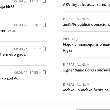
06.08.26, 14:13
ASV tirgus kopsavilkums: spr
iga
biržā
BIRŽAS JAUNUMI
airBaltic
publicē operacionāl
06.08.26, 09:36
nomniekus
VIEDOKĻI
Mājokļu finansējums pieaudz
06.08.26, 09:21
Rīgas
tiem eiro gadā
BIRŽAS JAUNUMI
Signet Baltic Bond Fund
iek
06.08.26, 10:55
matkapitālu
BIRŽAS JAUNUMI
Indexo
un
Indexo banka
pal