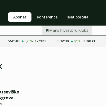
Pašapkalpošanās
Abonēt
Abonēt
Konference
Ieiet portālā
Mans Investoru Klubs
S&P 500
0,26
%
7 729,83
DOW 30
0,1
%
53 940,43
k
 atsevišķo
Agrova
es