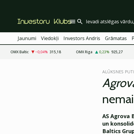
Jaunumi
Viedokļi
Investors Andris
Grāmatas
OMX Baltic
−0,04
%
315,18
OMX Riga
0,23
%
925,27
cebook
cebook
ALŪKSNES PUT
Twitter)
Twitter)
Agrova
kedIn
kedIn
nemai
ail
ail
k
k
AS Agrova B
un konsolid
Baltics Grup