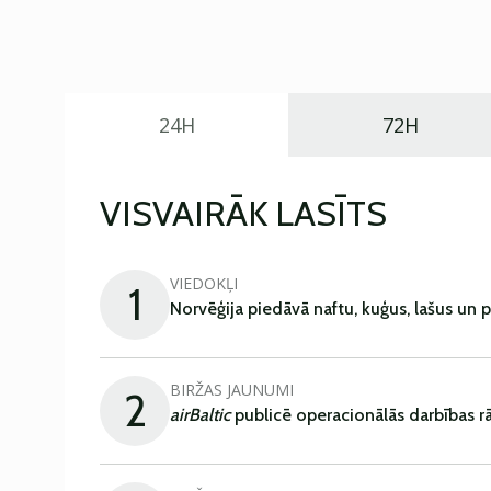
24H
72H
VISVAIRĀK LASĪTS
VIEDOKĻI
1
Norvēģija piedāvā naftu, kuģus, lašus un 
BIRŽAS JAUNUMI
2
airBaltic
publicē operacionālās darbības rā