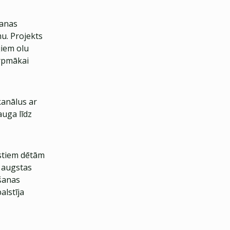
šanas
u. Projekts
jiem olu
rpmākai
kanālus ar
auga līdz
ostiem dētām
c augstas
ošanas
alstīja