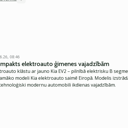
6.26, 08:46
kompakts elektroauto ģimenes vajadzībām
troauto klāstu ar jauno Kia EV2 – pilnībā elektrisku B segme
jamāko modeli Kia elektroauto saimē Eiropā. Modelis izstrād
ehnoloģiski modernu automobili ikdienas vajadzībām.