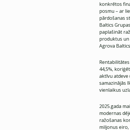
konkrētos fin
posmu – ar li
pārdošanas str
Baltics Grupa
paplašināt raž
produktus un 
Agrova Baltics
Rentabilitātes
44,5%, koriģē
aktīvu atdeve
samazinājās l
vienlaikus uzl
2025.gada maij
modernas dējēj
ražošanas kom
miljonus eiro,